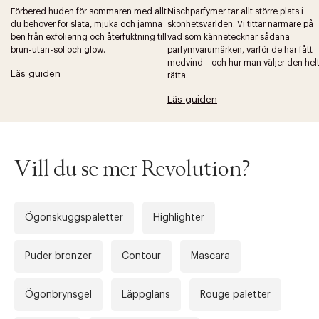
Förbered huden för sommaren med allt
Nischparfymer tar allt större plats i
du behöver för släta, mjuka och jämna
skönhetsvärlden. Vi tittar närmare på
ben från exfoliering och återfuktning till
vad som kännetecknar sådana
brun-utan-sol och glow.
parfymvarumärken, varför de har fått
medvind – och hur man väljer den hel
Läs guiden
rätta.
Läs guiden
Vill du se mer Revolution?
Ögonskuggspaletter
Highlighter
Puder bronzer
Contour
Mascara
Ögonbrynsgel
Läppglans
Rouge paletter