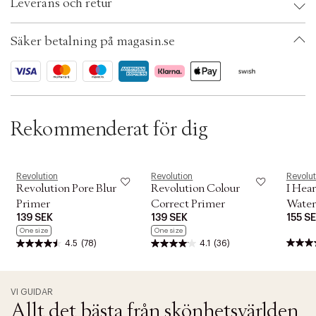
t
Leverans och retur
EAN: 5057566065054
i
Ax numbers: 05436016
o
SKU: S00531618
n
Säker betalning på magasin.se
ID: AETE10-0008
Rekommenderat för dig
Revolution
Revolution
Revolut
Revolution Pore Blur
Revolution Colour
I Hear
Primer
Correct Primer
Water
139 SEK
139 SEK
155 S
Prime
One size
One size
4.5
(78)
4.1
(36)
VI GUIDAR
Allt det bästa från skönhetsvärlden