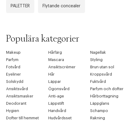
PALETTER
Flytande concealer
Populära kategorier
Makeup
Hårfärg
Nagellak
Parfym
Mascara
Styling
Fotvård
Ansiktscrémer
Brun utan sol
Eyeliner
Hår
Kroppsvård
Solskydd
Läppar
Fuktvård
Ansiktsvård
Ögonsvård
Parfym och dofter
Ansiktsmasker
Anti-age
Hårborttagning
Deodorant
Läppstift
Läppglans
Hygien
Handvård
Schampo
Dofter till hemmet
Hudvårdsset
Rakning