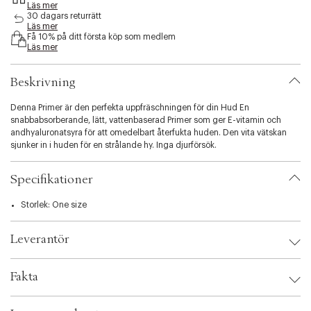
Läs mer
s
30 dagars returrätt
i
Läs mer
b
Få 10% på ditt första köp som medlem
i
Läs mer
l
i
Beskrivning
t
y
Denna Primer är den perfekta uppfräschningen för din Hud En
.
snabbabsorberande, lätt, vattenbaserad Primer som ger E-vitamin och
v
andhyaluronatsyra för att omedelbart återfukta huden. Den vita vätskan
a
sjunker in i huden för en strålande hy. Inga djurförsök.
r
i
a
Specifikationer
t
i
Storlek: One size
o
n
.
Leverantör
s
e
Leverantör:
l
Fakta
e
c
Brand:
Revolution