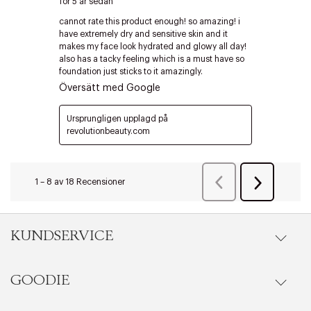
Edit cookies
Stäng
KUNDSERVICE
GOODIE
Onlineköp