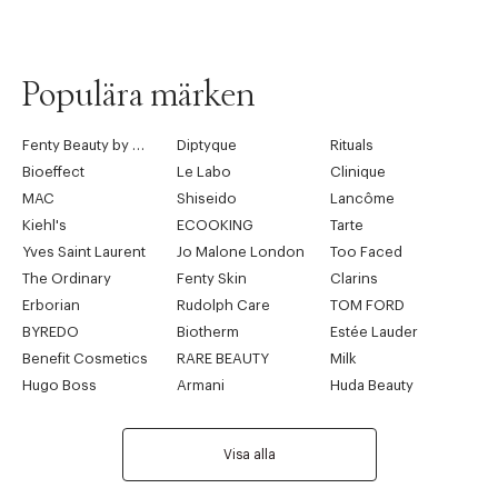
Populära märken
Fenty Beauty by Rihanna
Diptyque
Rituals
Bioeffect
Le Labo
Clinique
MAC
Shiseido
Lancôme
Kiehl's
ECOOKING
Tarte
Yves Saint Laurent
Jo Malone London
Too Faced
The Ordinary
Fenty Skin
Clarins
Erborian
Rudolph Care
TOM FORD
BYREDO
Biotherm
Estée Lauder
Benefit Cosmetics
RARE BEAUTY
Milk
Hugo Boss
Armani
Huda Beauty
Visa alla