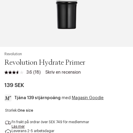
Revolution
Revolution Hydrate Primer
3.6
(18)
Skriv en recension
Läs
18
recensioner.
139 SEK
Länk
till
Tjäna 139 stjärnpoäng
med
Magasin Goodie
samma
sida.
a
Storlek:
One size
c
c
Fri frakt på ordrar över SEK 749 för medlemmar
e
Läs mer
Leverans 2-5 arbetsdagar
s