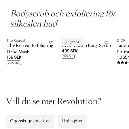
Bodyscrub och exfoliering för
silkeslen hud
The Retreat
Aesop
DIOR
Vegansk
The Retreat Exfoliating
Redemption Body Scrub
Jadore
439 SEK
Hand Wash
Shimm
180 ML
159 SEK
1.065
300 ml.
Vill du se mer Revolution?
Ögonskuggspaletter
Highlighter