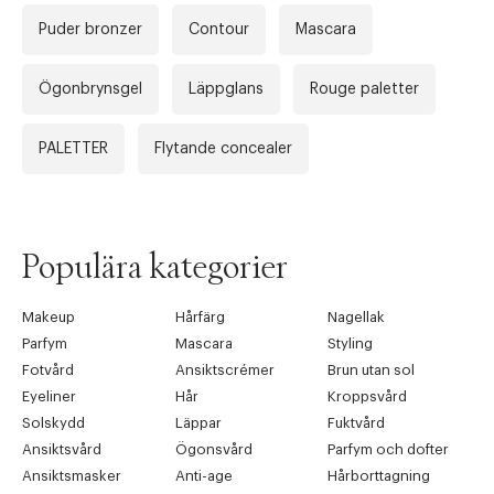
Puder bronzer
Contour
Mascara
Ögonbrynsgel
Läppglans
Rouge paletter
PALETTER
Flytande concealer
Populära kategorier
Makeup
Hårfärg
Nagellak
Parfym
Mascara
Styling
Fotvård
Ansiktscrémer
Brun utan sol
Eyeliner
Hår
Kroppsvård
Solskydd
Läppar
Fuktvård
Ansiktsvård
Ögonsvård
Parfym och dofter
Ansiktsmasker
Anti-age
Hårborttagning