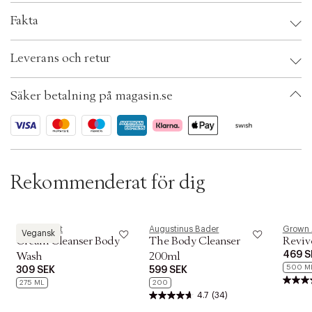
c
Leverantör:
Fakta
t
i
o
Brand:
Revolution
Leverans och retur
n
EAN: 5057566328289
Ax numbers: 05549656
SKU: S00555110
Säker betalning på magasin.se
ID: AFBR90-0008
Rekommenderat för dig
Bodyologist
Augustinus Bader
Grown 
Vegansk
Cream Cleanser Body
The Body Cleanser
Reviv
469 S
Wash
200ml
500 M
309 SEK
599 SEK
275 ML
200
4.7
(34)