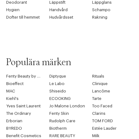
Deodorant
Läppstift
Läppglans
Hygien
Handvård
Schampo
Dofter till hemmet
Hudvårdsset
Rakning
Populära märken
Fenty Beauty by Rihanna
Diptyque
Rituals
Bioeffect
Le Labo
Clinique
MAC
Shiseido
Lancôme
Kiehl's
ECOOKING
Tarte
Yves Saint Laurent
Jo Malone London
Too Faced
The Ordinary
Fenty Skin
Clarins
Erborian
Rudolph Care
TOM FORD
BYREDO
Biotherm
Estée Lauder
Benefit Cosmetics
RARE BEAUTY
Milk