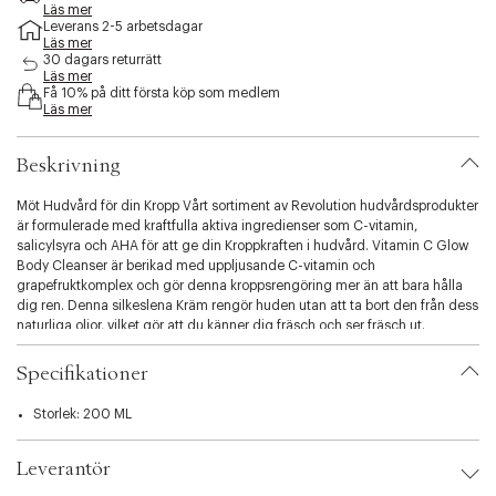
e
Läs mer
Leverans 2-5 arbetsdagar
s
Läs mer
s
30 dagars returrätt
i
Läs mer
b
Få 10% på ditt första köp som medlem
i
Läs mer
l
i
Beskrivning
t
y
Möt Hudvård för din Kropp Vårt sortiment av Revolution hudvårdsprodukter
.
är formulerade med kraftfulla aktiva ingredienser som C-vitamin,
v
salicylsyra och AHA för att ge din Kroppkraften i hudvård. Vitamin C Glow
a
Body Cleanser är berikad med uppljusande C-vitamin och
r
grapefruktkomplex och gör denna kroppsrengöring mer än att bara hålla
i
dig ren. Denna silkeslena Kräm rengör huden utan att ta bort den från dess
a
naturliga oljor, vilket gör att du känner dig fräsch och ser fräsch ut.
t
Innehåller glycerin som drar in fukt i huden och låser den på plats.
i
Sötmandelolja tillsätts för att göra huden mjuk och inulin, ett prebiotikum
o
Specifikationer
som gör mikrobiomen balanserad. Lätt doftande med upplyftande
n
grapefrukt och mandarin.
.
Storlek: 200 ML
s
e
Leverantör
l
e