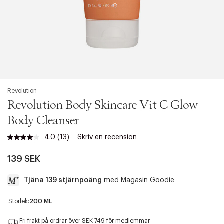
Revolution
Revolution Body Skincare Vit C Glow
Body Cleanser
4.0
(13)
Skriv en recension
Läs
13
recensioner.
139 SEK
Länk
till
Tjäna 139 stjärnpoäng
med
Magasin Goodie
samma
sida.
a
Storlek:
200 ML
c
c
Fri frakt på ordrar över SEK 749 för medlemmar