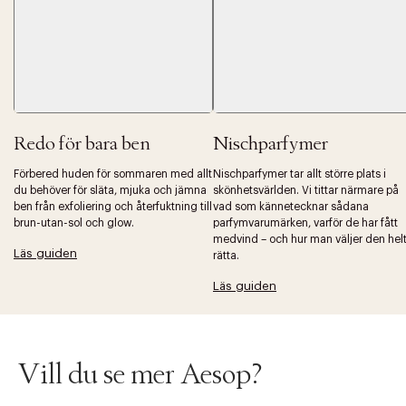
Redo för bara ben
Nischparfymer
Tidigare
Nä
Förbered huden för sommaren med allt
Nischparfymer tar allt större plats i
du behöver för släta, mjuka och jämna
skönhetsvärlden. Vi tittar närmare på
ben från exfoliering och återfuktning till
vad som kännetecknar sådana
brun-utan-sol och glow.
parfymvarumärken, varför de har fått
medvind – och hur man väljer den hel
Läs guiden
rätta.
Läs guiden
Vill du se mer Aesop?