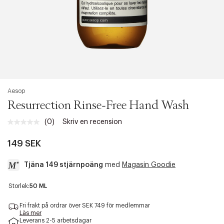
Aesop
Resurrection Rinse-Free Hand Wash
(0)
Skriv en recension
Inget
klassificeringsvärde.
Länk
149 SEK
till
samma
Tjäna 149 stjärnpoäng
med
Magasin Goodie
sida.
a
Storlek:
50 ML
c
c
Fri frakt på ordrar över SEK 749 för medlemmar
e
Läs mer
Leverans 2-5 arbetsdagar
s