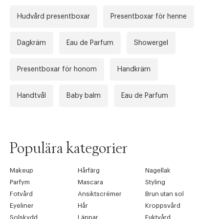
Hudvård presentboxar
Presentboxar för henne
Dagkräm
Eau de Parfum
Showergel
Presentboxar för honom
Handkräm
Handtvål
Baby balm
Eau de Parfum
Populära kategorier
Makeup
Hårfärg
Nagellak
Parfym
Mascara
Styling
Fotvård
Ansiktscrémer
Brun utan sol
Eyeliner
Hår
Kroppsvård
Solskydd
Läppar
Fuktvård