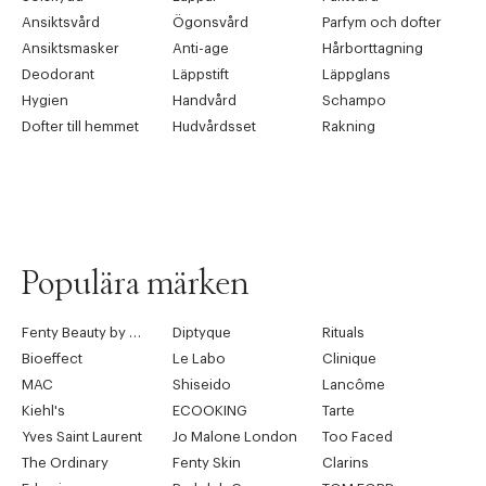
Ansiktsvård
Ögonsvård
Parfym och dofter
Ansiktsmasker
Anti-age
Hårborttagning
Deodorant
Läppstift
Läppglans
Hygien
Handvård
Schampo
Dofter till hemmet
Hudvårdsset
Rakning
Populära märken
Fenty Beauty by Rihanna
Diptyque
Rituals
Bioeffect
Le Labo
Clinique
MAC
Shiseido
Lancôme
Kiehl's
ECOOKING
Tarte
Yves Saint Laurent
Jo Malone London
Too Faced
The Ordinary
Fenty Skin
Clarins