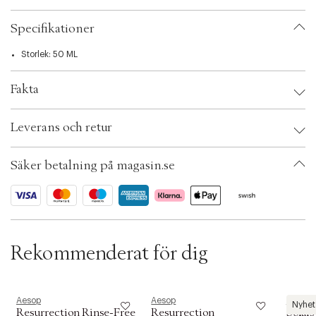
t
Resurrection Aromatique Hand Balm . Den senare finns tillsammans med
i
sin renande motsvarighet i Resurrection Duet.
o
Specifikationer
n
Storlek: 50 ML
Fakta
Brand:
Aesop
Leverans och retur
EAN: 9319944003024
Ax numbers: 04296395
SKU: S00304832
Säker betalning på magasin.se
ID: ABQR96-0008
Rekommenderat för dig
Aesop
Aesop
Aesop
Nyhet
Resurrection Rinse-Free
Resurrection
Solais