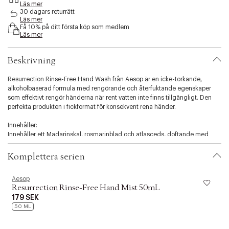
Läs mer
s
30 dagars returrätt
i
Läs mer
b
Få 10% på ditt första köp som medlem
i
Läs mer
l
i
Beskrivning
t
y
Resurrection Rinse-Free Hand Wash
från
Aesop
är en icke-torkande,
.
alkoholbaserad formula med rengörande och återfuktande egenskaper
v
som effektivt rengör händerna när rent vatten inte finns tillgängligt. Den
a
perfekta produkten i fickformat för konsekvent rena händer.
r
i
Innehåller:
a
Innehåller ett Madarinskal, rosmarinblad och atlasceds, doftande med
t
citrus, trä och örter.
i
o
Komplettera serien
Tillämpning:
n
Använd så ofta som behövs. Applicera en halv tesked av den avdunstande
.
Aesop
A
klara Gel enpå torra händer och täck jämnt. Låt det avdunsta. Gör huden
s
Resurrection Rinse-Free Hand Mist 50mL
ren, fräsch och klibbig.
e
179 SEK
l
50 ML
Använd med:
e
Använd tillsammans med andra praktiska rese- och skrivbordstillbehör
c
som Immediate Moisture Facial Hydrosol, Ginger Flight Therapy och