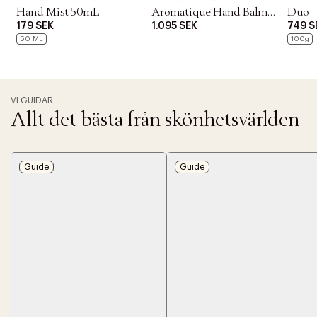
Hand Mist 50mL
Aromatique Hand Balm
Duo
179 SEK
1.095 SEK
749 S
500mL
50 ML
100g
VI GUIDAR
Allt det bästa från skönhetsvärlden
Guide
Guide