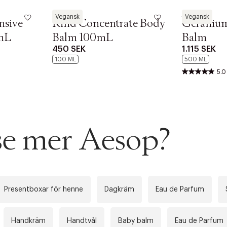
Aesop
Aesop
Vegansk
Vegansk
nsive
Rind Concentrate Body
Geranium
mL
Balm 100mL
Balm
450 SEK
1.115 SEK
100 ML
500 ML
5.0
ITTADES TYVÄRR INTE
OUT PERSONAL DATA
t på ordrar över SEK 749 kr. för Goodie-medlemmar
Y ÖNSKAN
rre ikke vise dig denne video. Tillad statistiske cookies fo
tid: 2-5 arbetsdagar.
 se mer Aesop?
 dagar.
Edit cookies
Stäng
Presentboxar för henne
Dagkräm
Eau de Parfum
å ditt första köp som medlem
Handkräm
Handtvål
Baby balm
Eau de Parfum