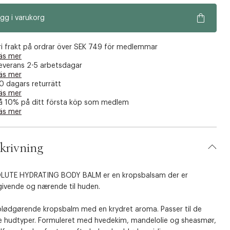
gg i varukorg
ri frakt på ordrar över SEK 749 för medlemmar
äs mer
everans 2-5 arbetsdagar
äs mer
0 dagars returrätt
äs mer
å 10% på ditt första köp som medlem
äs mer
krivning
LUTE HYDRATING BODY BALM er en kropsbalsam der er
givende og nærende til huden.
 blødgørende kropsbalm med en krydret aroma. Passer til de
te hudtyper. Formuleret med hvedekim, mandelolie og sheasmør,