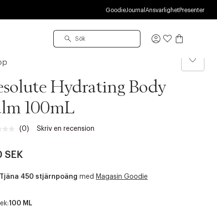
R
Goodie
Journal
Ansvarlighet
Presenter
Logga
in
op
solute Hydrating Body
alm 100mL
(0)
Skriv en recension
Inget
klassificeringsvärde.
Länk
0 SEK
till
samma
sida.
Tjäna 450 stjärnpoäng
med
Magasin Goodie
ek:
100 ML