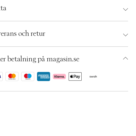
ta
d:
Aesop
 9319944022575
erans och retur
umbers: 05425359
 S00528043
AERZ28-0008
er betalning på magasin.se