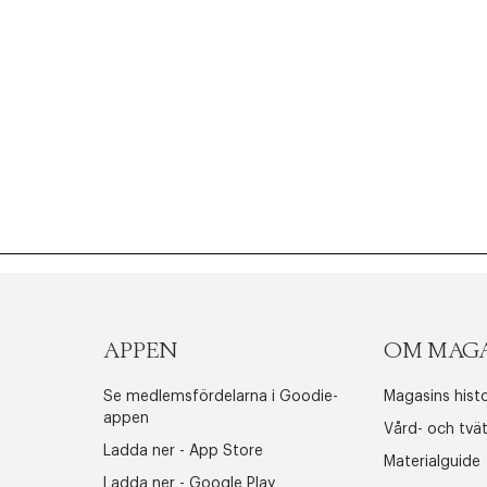
APPEN
OM MAG
Se medlemsfördelarna i Goodie-
Magasins histo
appen
Vård- och tvä
Ladda ner - App Store
Materialguide
Ladda ner - Google Play