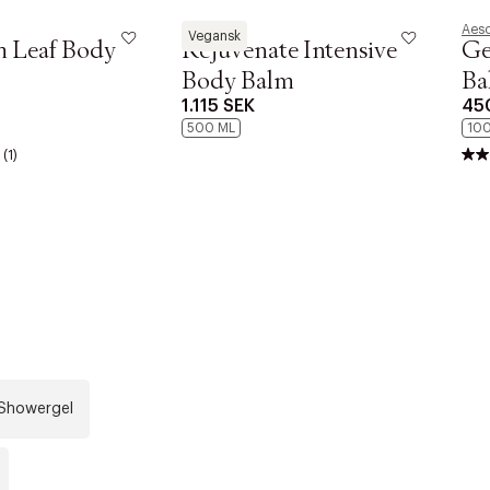
Aesop
Aes
Vegansk
 Leaf Body
Rejuvenate Intensive
Ge
Body Balm
Ba
1.115 SEK
45
500 ML
100
(1)
r at kunne se
Nästa
Showergel