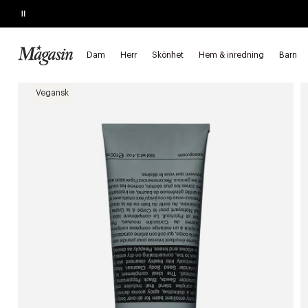
Pause
SLUTAR IKVÄLL
Köp 2, spara 20%
på hårprodukter
Dam
Herr
Skönhet
Hem & inredning
Barn
Startsida
Skönhet
Hudvård
Kroppsvård
Krämer, lotion oc
Vegansk