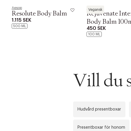
Aesop
Aesop
Vegansk
Resolute Body Balm
Rejuvenate Inte
1.115 SEK
Body Balm 100
500 ML
450 SEK
100 ML
PRODUKTEN H
WE CARE AB
Fri frak
LÄGG TILL N
Øv vi kan desvæ
Leverans
Vill du
Tidigare
videoen
Retur 30
Hudvård presentboxar
Få 10% p
Presentboxar för honom