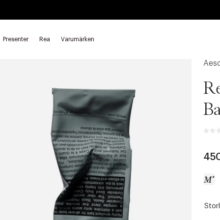
Presenter
Rea
Varumärken
h oljor
Baby balm
Aes
Re
B
45
Storl
a