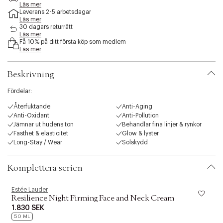
e
Läs mer
Leverans 2-5 arbetsdagar
s
Läs mer
s
30 dagars returrätt
i
Läs mer
b
Få 10% på ditt första köp som medlem
i
Läs mer
l
i
Beskrivning
t
y
Fördelar:
.
v
Återfuktande
Anti-Aging
a
Anti-Oxidant
Anti-Pollution
r
Jämnar ut hudens ton
Behandlar fina linjer & rynkor
i
Fasthet & elasticitet
Glow & lyster
a
Long-Stay / Wear
Solskydd
t
i
Resilience Multi-Effect Tri-Peptide Face and Neck Creme
o
Komplettera serien
Normal/Combination SPF 15 är en exklusiv ansiktskräm som främjar
n
ungdomlig hud. Den är berikad med det avancerade Tri-Peptide-
.
Estée Lauder
E
komplexet som stimulerar produktionen av kollagen med imponerande
s
Resilience Night Firming Face and Neck Cream
124% på bara tre dagar. Utöver detta innehåller den kraftfulla antioxidanter
e
1.830 SEK
och SPF 15 som effektivt skyddar huden mot miljöpåverkan som kan bryta
l
ner kollagen. Krämen stärker hudens fuktbarriär, reducerar synligt fina linjer
50 ML
e