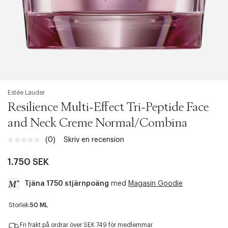
Estée Lauder
Resilience Multi-Effect Tri-Peptide Face
and Neck Creme Normal/Combina
(0)
Skriv en recension
Inget
klassificeringsvärde.
Länk
1.750 SEK
till
samma
Tjäna 1750 stjärnpoäng
med
Magasin Goodie
sida.
a
Storlek:
50 ML
c
c
Fri frakt på ordrar över SEK 749 för medlemmar