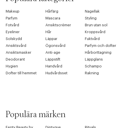
Makeup
Hårfärg
Nagellak
Parfym
Mascara
Styling
Fotvård
Ansiktscrémer
Brun utan sol
Eyeliner
Hår
Kroppsvård
Solskydd
Läppar
Fuktvård
Ansiktsvård
Ögonsvård
Parfym och dofter
Ansiktsmasker
Anti-age
Hårborttagning
Deodorant
Läppstift
Läppglans
Hygien
Handvård
Schampo
Dofter till hemmet
Hudvårdsset
Rakning
Populära märken
Fenty Beauty by Rihanna
Diptyque
Rituals