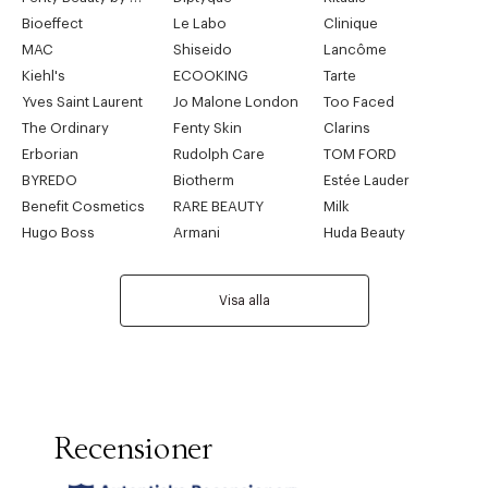
Bioeffect
Le Labo
Clinique
MAC
Shiseido
Lancôme
Kiehl's
ECOOKING
Tarte
Yves Saint Laurent
Jo Malone London
Too Faced
The Ordinary
Fenty Skin
Clarins
Erborian
Rudolph Care
TOM FORD
BYREDO
Biotherm
Estée Lauder
Benefit Cosmetics
RARE BEAUTY
Milk
Hugo Boss
Armani
Huda Beauty
Visa alla