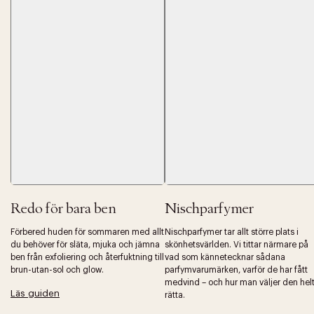
Tidigare
Nä
Redo för bara ben
Nischparfymer
Förbered huden för sommaren med allt
Nischparfymer tar allt större plats i
du behöver för släta, mjuka och jämna
skönhetsvärlden. Vi tittar närmare på
ben från exfoliering och återfuktning till
vad som kännetecknar sådana
brun-utan-sol och glow.
parfymvarumärken, varför de har fått
medvind – och hur man väljer den hel
Läs guiden
rätta.