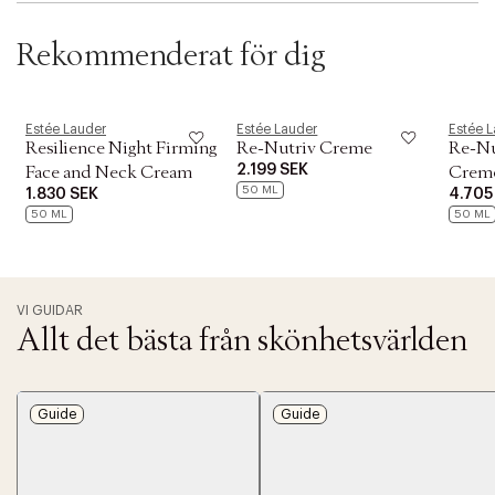
Rekommenderat för dig
Estée Lauder
Estée Lauder
Estée 
Resilience Night Firming
Re-Nutriv Creme
Re-Nu
2.199 SEK
Face and Neck Cream
Crem
50 ML
1.830 SEK
4.705
50 ML
50 ML
VI GUIDAR
Allt det bästa från skönhetsvärlden
Guide
Guide