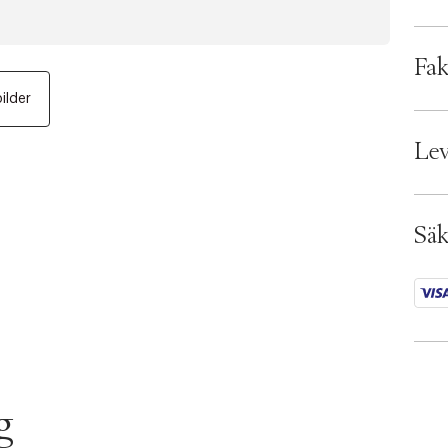
Fjä
Så hä
Fak
Förd
bilder
Bran
EAN:
Lev
Ax n
SKU:
ID: 
Säk
g