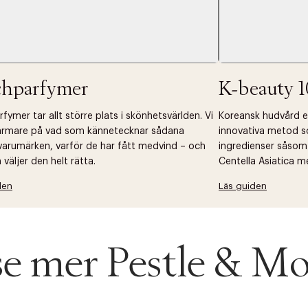
chparfymer
K-beauty 1
fymer tar allt större plats i skönhetsvärlden. Vi
Koreansk hudvård ell
närmare på vad som kännetecknar sådana
innovativa metod s
arumärken, varför de har fått medvind – och
ingredienser såsom
väljer den helt rätta.
Centella Asiatica m
den
Läs guiden
se mer Pestle & Mo