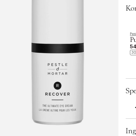
n
Bilde
Kom
ögon
.
Pal
s
som
e
mo
l
Pes
be
P
e
Be
54
c
Ca
30
t
som
i
o
Återu
n
mörk
för s
Spe
3 För
St
Min
Min
Lj
Ing
ab