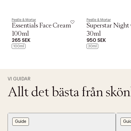
Pestle & Mortar
Pestle & Mortar
Essentials Face Cream
Superstar Night 
100ml
30ml
265 SEK
950 SEK
100ml
30ml
VI GUIDAR
Allt det bästa från skö
PRODUKTEN H
WE CARE AB
Fri frak
Guide
Gui
LÄGG TILL N
Øv vi kan desvæ
Leverans