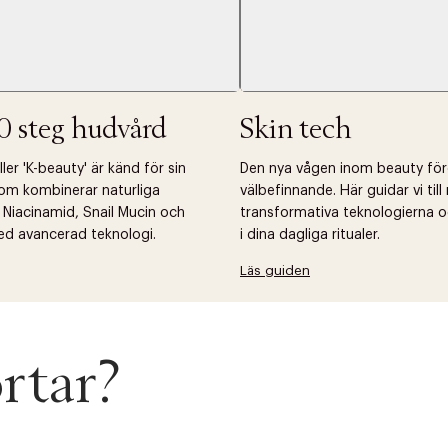
0 steg hudvård
Skin tech
er 'K-beauty' är känd för sin
Den nya vågen inom beauty fö
om kombinerar naturliga
välbefinnande. Här guidar vi til
 Niacinamid, Snail Mucin och
transformativa teknologierna o
ed avancerad teknologi.
i dina dagliga ritualer.
Läs guiden
rtar?