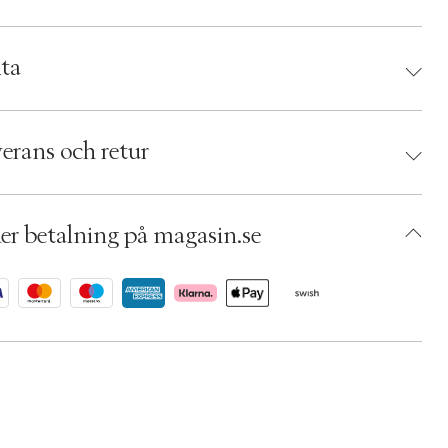
rrar hudtonen.
r gör du: Använd två gånger dagligen, morgon och kväll.
ta
ela med mjuka drag i ögonområdet.
d:
Pestle & Mortar
 856149007642
erans och retur
umbers: 04746920
 S00385130
ACSB03-0008
er betalning på magasin.se