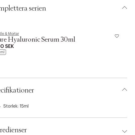
r från Pestle & Mortar Recover är en förstklassig
plettera serien
vårdsprodukt fullpackad med aktiva ingredienser.
mitoyl tripeptide-5 är en potent och effektiv anti-ageing-peptid
 stimulerar hudens kollagenproduktion inifrån. Irländskt
sextrakt återfuktar, förbättrar hudens struktur och har
tle & Mortar
Pe
visade anti-aging-effekter
ure Hyaluronic Serum 30ml
H
ta-karoten återställer smidigheten och jämnar ut hudtonen.
0 SEK
5
fébönextrakt stärker och tonar området runt ögonen samtidigt
ml
 det ger en kraftfull antioxidant.
pptäcker suddar ut fina linjer och minskar svullnad, motverkar
a ringar under ögonen. Lätt formula absorberas lätt av huden
nabba och synliga resultat.
cifikationer
delar:
imulera kollagenproduktionen.
Storlek: 15ml
skar mörka ringar och bibehåller elasticitet.
skar fina linjer och förbättrar hudens textur-
usande, näringsgivande och återfuktande Ögonkräm som
redienser
sorberas lätt av huden.