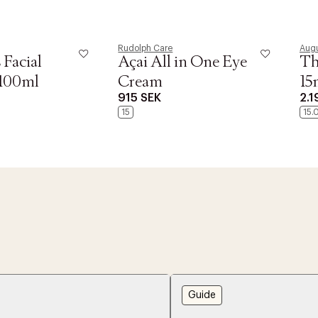
Rudolph Care
Augu
 Facial
Açai All in One Eye
Th
 100ml
Cream
15
915 SEK
2.1
15
15.
Guide
r at kunne se