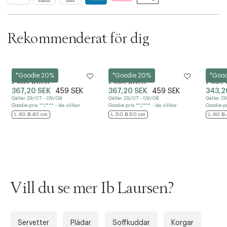
c
t
i
Rekommenderat för dig
o
n
Ib Laursen
Ib Laursen
Ib Laur
*Goodie 20%
*Goodie 20%
*Goo
Pude linen
Pude linen
Pude 
367,20 SEK
459 SEK
367,20 SEK
459 SEK
343,2
Gäller 29/07 - 09/08
Gäller 29/07 - 09/08
Gäller 2
Goodie-pris **/*** - läs villkor
Goodie-pris **/*** - läs villkor
Goodie-pri
L:60 B:40 cm
L:50 B:50 cm
L:60 B
Vill du se mer Ib Laursen?
Servetter
Plädar
Soffkuddar
Korgar