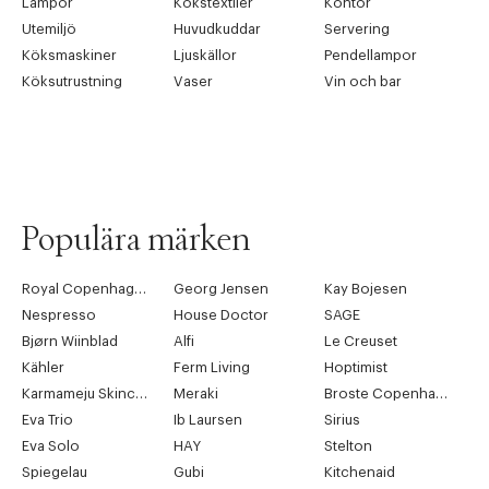
Lampor
Kökstextiler
Kontor
Utemiljö
Huvudkuddar
Servering
Köksmaskiner
Ljuskällor
Pendellampor
Köksutrustning
Vaser
Vin och bar
Populära märken
Royal Copenhagen
Georg Jensen
Kay Bojesen
Nespresso
House Doctor
SAGE
Bjørn Wiinblad
Alfi
Le Creuset
Kähler
Ferm Living
Hoptimist
Karmameju Skincare
Meraki
Broste Copenhagen
Eva Trio
Ib Laursen
Sirius
Eva Solo
HAY
Stelton
Spiegelau
Gubi
Kitchenaid