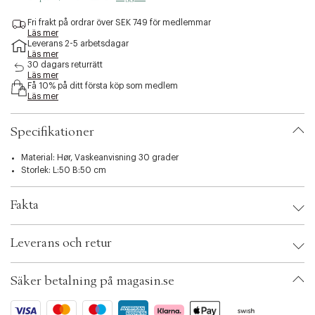
e
s
Fri frakt på ordrar över SEK 749 för medlemmar
Läs mer
s
Leverans 2-5 arbetsdagar
i
Läs mer
b
30 dagars returrätt
i
Läs mer
l
Få 10% på ditt första köp som medlem
Läs mer
i
t
y
Specifikationer
.
v
Material: Hør, Vaskeanvisning 30 grader
a
Storlek: L:50 B:50 cm
r
i
a
Fakta
t
i
Brand:
Ib Laursen
o
Leverans och retur
EAN: 5709898370619
n
Ax numbers: 06548957
.
SKU: S13434218
s
Säker betalning på magasin.se
ID: BFGU02-0008
e
l
e