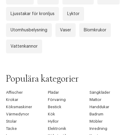
Ljusstakar för kronljus
Lyktor
Utomhusbelysning
Vaser
Blomkrukor
Vattenkannor
Tidigare
Nä
Populära kategorier
Affischer
Plädar
Sängkläder
Krokar
Förvaring
Mattor
Köksmaskiner
Bestick
Handdukar
Värmedynor
Kök
Badrum
Stolar
Hyllor
Möbler
Täcke
Elektronik
Inredning