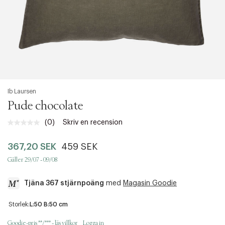
Ib Laursen
Pude chocolate
(0)
Skriv en recension
Inget
klassificeringsvärde.
Länk
367,20 SEK
459 SEK
till
samma
Gäller 29/07 - 09/08
sida.
Tjäna 367 stjärnpoäng
med
Magasin Goodie
a
Storlek:
L:50 B:50 cm
c
c
Goodie-pris **/*** - läs villkor
Logga in