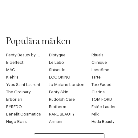
Populära märken
Fenty Beauty by Rihanna
Diptyque
Rituals
Bioeffect
Le Labo
Clinique
MAC
Shiseido
Lancôme
Kiehl's
ECOOKING
Tarte
Yves Saint Laurent
Jo Malone London
Too Faced
The Ordinary
Fenty Skin
Clarins
Erborian
Rudolph Care
TOM FORD
BYREDO
Biotherm
Estée Lauder
Benefit Cosmetics
RARE BEAUTY
Milk
Hugo Boss
Armani
Huda Beauty