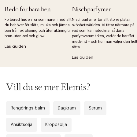
Redo för bara ben
Nischparfymer
Förbered huden för sommaren med allt
Nischparfymer tar allt större plats i
du behöver för släta, mjuka och jämna
skönhetsvärlden. Vi tittar närmare på
ben från exfoliering och återfuktning till
vad som kännetecknar sådana
brun-utan-sol och glow.
parfymvarumärken, varför de har fått
medvind – och hur man väljer den hel
Läs guiden
rätta.
Läs guiden
Vill du se mer Elemis?
Rengörings-balm
Dagkräm
Serum
Ansiktsolja
Kroppsolja