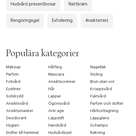
Hudvård presentboxar
Nattkräm
Rengöringsgel
Exfoliering
Ansiktsmist
Populära kategorier
Makeup
Hårfärg
Nagellak
Parfym
Mascara
Styling
Fotvård
Ansiktscrémer
Brun utan sol
Eyeliner
Hår
Kroppsvård
Solskydd
Läppar
Fuktvård
Ansiktsvård
Ögonsvård
Parfym och dofter
Ansiktsmasker
Anti-age
Hårborttagning
Deodorant
Läppstift
Läppglans
Hygien
Handvård
Schampo
Dofter till hemmet
Hudvårdsset
Rakning