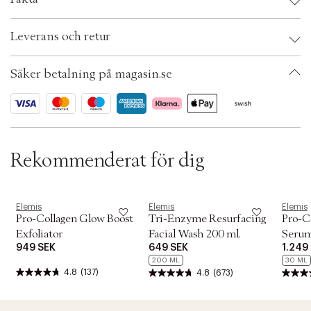
t
Kombinationen med padina pavonica och chlorella, som stärker hudens
i
fuktbarriär, gör att huden ser fastare ut och känns mjuk och smidig.
o
Brand:
Elemis
Leverans och retur
n
EAN: 641628501328
* Oberoende kliniska prövningar 2019. Resultat baserade på 31 deltagare
Ax numbers: 05434050
under 4 veckor.
SKU: S00530923
Säker betalning på magasin.se
ID: AESW41-0008
Rekommenderat för dig
Elemis
Elemis
Elemis
Pro-Collagen Glow Boost
Tri-Enzyme Resurfacing
Pro-C
Exfoliator
Facial Wash 200 ml.
Seru
949 SEK
649 SEK
1.249
200 ML
30 ML
4.8
(137)
4.8
(673)