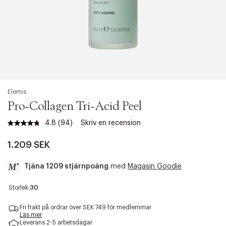
Elemis
Pro-Collagen Tri-Acid Peel
4.8
(94)
Skriv en recension
Läs
94
recensioner.
1.209 SEK
Länk
till
Tjäna 1209 stjärnpoäng
med
Magasin Goodie
samma
sida.
a
Storlek:
30
c
c
Fri frakt på ordrar över SEK 749 för medlemmar
e
Läs mer
Leverans 2-5 arbetsdagar
s