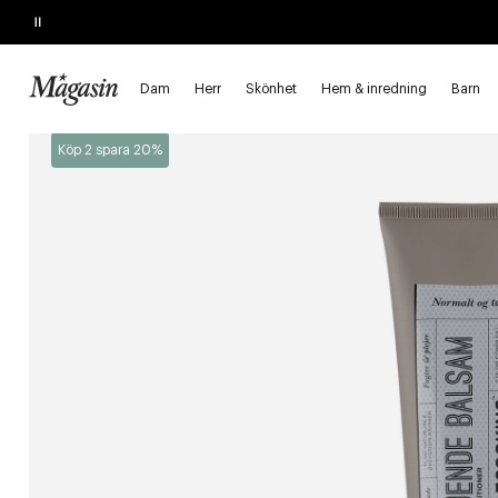
Pause
KÖP 2, SPARA 20%
på hårprodukter
Dam
Herr
Skönhet
Hem & inredning
Barn
Startsida
Skönhet
Hår
Hårvård
Balsam
Köp 2 spara 20%