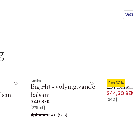
g
Amika
L:a Bruket
Rea 30%
Big Hit - volymgivande
231 Balsa
244,30 SE
alsam
balsam
240
349 SEK
275 ml
4.6
(936)