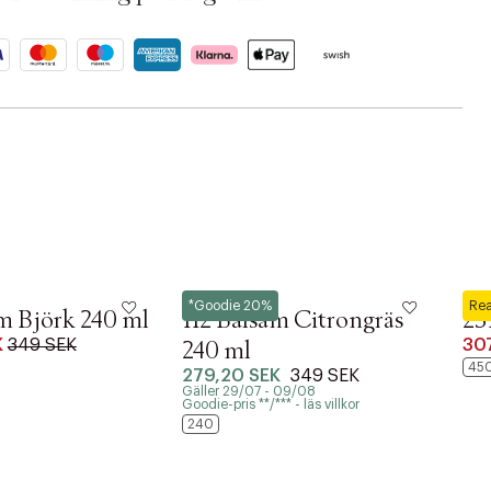
L:a Bruket
L:a 
*Goodie 20%
Re
m Björk 240 ml
112 Balsam Citrongräs
23
K
349 SEK
30
240 ml
45
279,20 SEK
349 SEK
Gäller 29/07 - 09/08
Goodie-pris **/*** - läs villkor
240