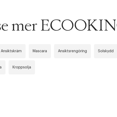
ITTADES TYVÄRR INTE
u se mer ECOOKI
OUT PERSONAL DATA
t på ordrar över SEK 749 kr. för Goodie-medlemmar
Y ÖNSKAN
rre ikke vise dig denne video. Tillad statistiske cookies fo
tid: 2-5 arbetsdagar.
Ansiktskräm
Mascara
Ansiktsrengöring
Solskydd
 dagar.
Edit cookies
a
Kroppsolja
Stäng
å ditt första köp som medlem