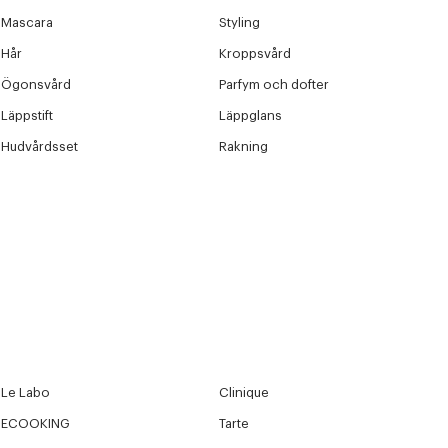
Mascara
Styling
Hår
Kroppsvård
Ögonsvård
Parfym och dofter
Läppstift
Läppglans
Hudvårdsset
Rakning
Le Labo
Clinique
ECOOKING
Tarte