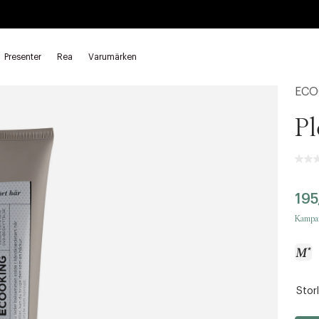
Presenter
Rea
Varumärken
ECO
Pl
195
Kampan
Storl
a
c