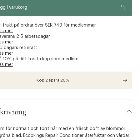
gg i varukorg
ri frakt på ordrar över SEK 749 för medlemmar
äs mer
everans 2-5 arbetsdagar
äs mer
0 dagars returrätt
äs mer
å 10% på ditt första köp som medlem
äs mer
Köp 2 spara 20%
krivning
am för normalt och torrt hår med en fräsch doft av blommor
röna blad. Ecookings Repair Conditioner återfuktar och vårdar