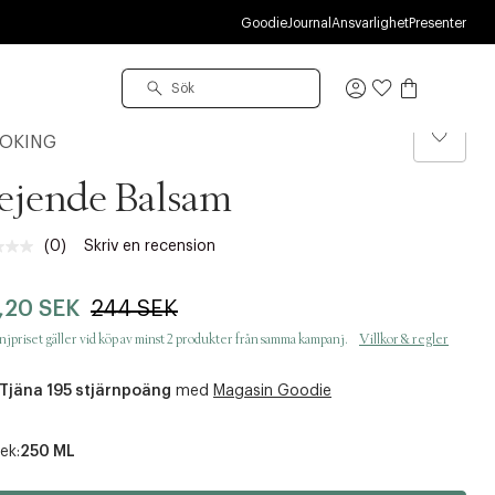
R
Goodie
Journal
Ansvarlighet
Presenter
Logga
in
OKING
ejende Balsam
(0)
Skriv en recension
Inget
klassificeringsvärde.
Länk
,20 SEK
244 SEK
till
samma
jpriset gäller vid köp av minst 2 produkter från samma kampanj.
Villkor & regler
sida.
Tjäna 195 stjärnpoäng
med
Magasin Goodie
ek:
250 ML