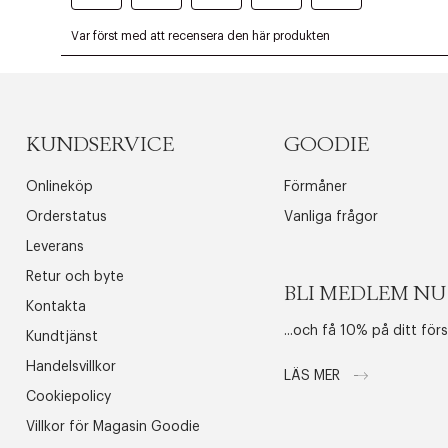
KUNDSERVICE
GOODIE
Onlineköp
Förmåner
Orderstatus
Vanliga frågor
Leverans
Retur och byte
BLI MEDLEM NU
Kontakta
...och få 10% på ditt för
Kundtjänst
Handelsvillkor
LÄS MER
Cookiepolicy
Villkor för Magasin Goodie