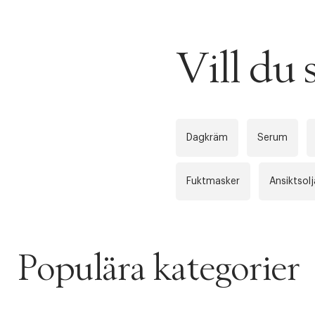
PRODUKTEN H
Vill d
WE CARE AB
Fri frak
LÄGG TILL N
Øv vi kan desvæ
Leverans
Tidigare
videoen
Dagkräm
Serum
Retur 30
Fuktmasker
Ansiktsolj
Få 10% p
Populära kategorier