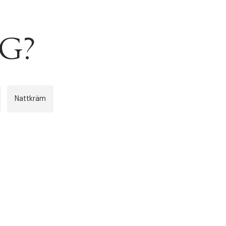
NG?
r at kunne se
Nästa
Nattkräm