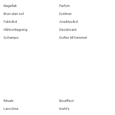
Nagellak
Parfym
Brun utan sol
Eyeliner
Fuktvård
Ansiktsvård
Hårborttagning
Deodorant
Schampo
Dofter till hemmet
Rituals
Bioeffect
Lancôme
Kiehl's