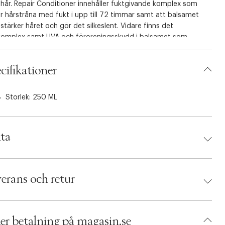
 hår. Repair Conditioner innehåller fuktgivande komplex som
r hårstråna med fukt i upp till 72 timmar samt att balsamet
stärker håret och gör det silkeslent. Vidare finns det
komplex samt UVA och föroreningsskydd i balsamet som
ar ditt hår och hårfärg både naturligt och färgat hår - mot
 annat sol, vatten, luft och föroreningar. Vegansk och
cifikationer
atologiskt testad. ANVÄNDNING: Applicera en lämplig mängd
m på det våta, nytvättade håret. Låt den vara i håret i cirka två
er skölj noggrant och styla håret som vanligt.
Storlek: 250 ML
ta
d:
ECOOKING
 5712350503708
erans och retur
umbers: 05492721
 S00546094
AEYH49-0008
er betalning på magasin.se