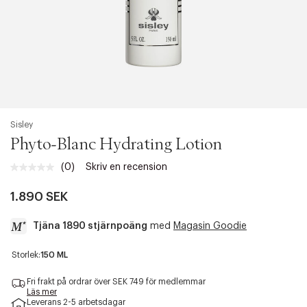
Sisley
Phyto-Blanc Hydrating Lotion
(0)
Skriv en recension
Inget
klassificeringsvärde.
Länk
1.890 SEK
till
samma
Tjäna 1890 stjärnpoäng
med
Magasin Goodie
sida.
a
Storlek:
150 ML
c
c
Fri frakt på ordrar över SEK 749 för medlemmar
e
Läs mer
Leverans 2-5 arbetsdagar
s