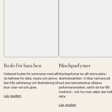
Tidigare
Nä
Redo för bara ben
Nischparfymer
Förbered huden för sommaren med allt
Nischparfymer tar allt större plats i
du behöver för släta, mjuka och jämna
skönhetsvärlden. Vi tittar närmare på
ben från exfoliering och återfuktning till
vad som kännetecknar sådana
brun-utan-sol och glow.
parfymvarumärken, varför de har fått
medvind – och hur man väljer den hel
Läs guiden
rätta.
Läs guiden