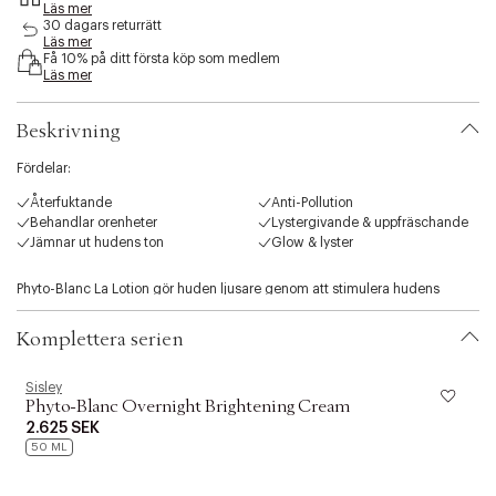
Läs mer
s
30 dagars returrätt
i
Läs mer
b
Få 10% på ditt första köp som medlem
i
Läs mer
l
i
Beskrivning
t
y
Fördelar:
.
v
Återfuktande
Anti-Pollution
a
Behandlar orenheter
Lystergivande & uppfräschande
r
Jämnar ut hudens ton
Glow & lyster
i
a
Phyto-Blanc La Lotion gör huden ljusare genom att stimulera hudens
t
naturliga exfolieringsprocess, återfukta och förbereda för de efterföljande
i
hudvårdsprodukterna.
o
Komplettera serien
n
Den verkar på tre nivåer:
.
Sisley
S
s
Phyto-Blanc Overnight Brightening Cream
1. EXFOLIERANDE FUNKTION
e
2.625 SEK
l
Den exfolierar varsamt för att avlägsna döda hudceller som ger huden ett
50 ML
e
trist utseende, så att huden återfår en slät och strålande lyster.
c