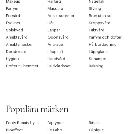
Makeup
Hårfärg
Nagellak
Parfym
Mascara
Styling
Fotvård
Ansiktscrémer
Brun utan sol
Eyeliner
Hår
Kroppsvård
Solskydd
Läppar
Fuktvård
Ansiktsvård
Ögonsvård
Parfym och dofter
Ansiktsmasker
Anti-age
Hårborttagning
Deodorant
Läppstift
Läppglans
Hygien
Handvård
Schampo
Dofter till hemmet
Hudvårdsset
Rakning
Populära märken
Fenty Beauty by Rihanna
Diptyque
Rituals
Bioeffect
Le Labo
Clinique