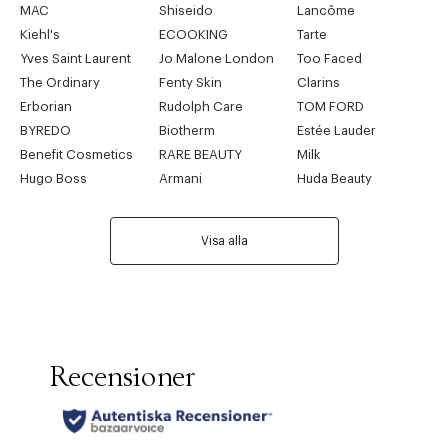
MAC
Shiseido
Lancôme
Kiehl's
ECOOKING
Tarte
Yves Saint Laurent
Jo Malone London
Too Faced
The Ordinary
Fenty Skin
Clarins
Erborian
Rudolph Care
TOM FORD
BYREDO
Biotherm
Estée Lauder
Benefit Cosmetics
RARE BEAUTY
Milk
Hugo Boss
Armani
Huda Beauty
Visa alla