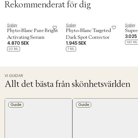
Rekommenderat för dig
Sisley
Sisley
Sisley
Phyto-Blanc Pure Bright
Phyto-Blanc Targeted
Supre
3.025
Activating Serum
Dark Spot Corrector
140 ML
4.870 SEK
1.945 SEK
20 ML
7 ML
VI GUIDAR
Allt det bästa från skönhetsvärlden
Guide
Guide