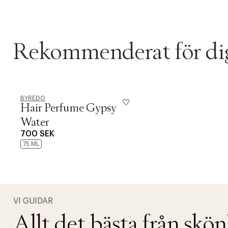
Rekommenderat för di
BYREDO
Hair Perfume Gypsy
Water
700 SEK
75 ML
VI GUIDAR
Allt det bästa från skö