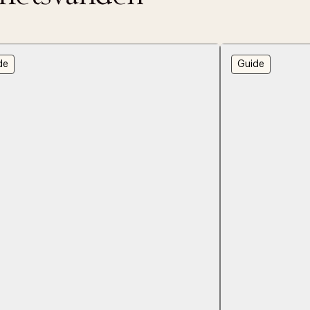
de
Guide
ITTADES TYVÄRR INTE
OUT PERSONAL DATA
t på ordrar över SEK 749 kr. för Goodie-medlemmar
Y ÖNSKAN
rre ikke vise dig denne video. Tillad statistiske cookies fo
tid: 2-5 arbetsdagar.