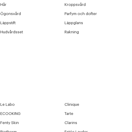
Hår
Kroppsvård
Ögonsvård
Parfym och dofter
Läppstift
Läppglans
Hudvårdsset
Rakning
Le Labo
Clinique
ECOOKING
Tarte
Fenty Skin
Clarins
Biotherm
Estée Lauder