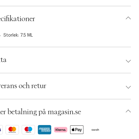
cifikationer
Storlek: 7.5 ML
ta
d:
BYREDO
 7340032810028
erans och retur
umbers: 05634710
 S00571940
AFIB26-0008
er betalning på magasin.se