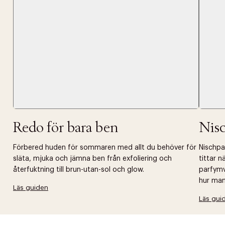
Tidigare
videoen
Retur 30
Få 10% p
Redo för bara ben
Nis
Förbered huden för sommaren med allt du behöver för
Nischpar
släta, mjuka och jämna ben från exfoliering och
tittar 
återfuktning till brun-utan-sol och glow.
parfymv
hur man 
Läs guiden
Läs gui