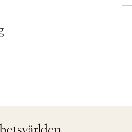
g
nhetsvärlden