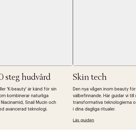
Nästa
0 steg hudvård
Skin tech
er 'K-beauty' är känd för sin
Den nya vågen inom beauty fö
om kombinerar naturliga
välbefinnande. Här guidar vi til
 Niacinamid, Snail Mucin och
transformativa teknologierna o
ed avancerad teknologi.
i dina dagliga ritualer.
Läs guiden