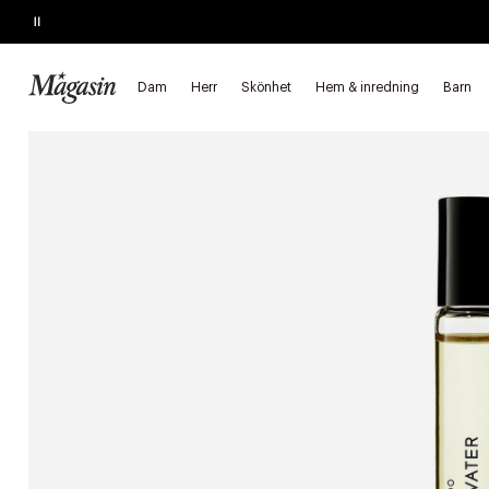
Pause
KÖP 2, SPARA 20%
på hårprodukter
Dam
Herr
Skönhet
Hem & inredning
Barn
Startsida
Skönhet
Parfymer & dofter
Parfymoljor