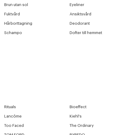
Brun utan sol
Eyeliner
Fuktvård
Ansiktsvård
Hårborttagning
Deodorant
Schampo
Dofter till hemmet
Rituals
Bioeffect
Lancôme
Kiehl's
Too Faced
The Ordinary
TOM FORD
BYREDO