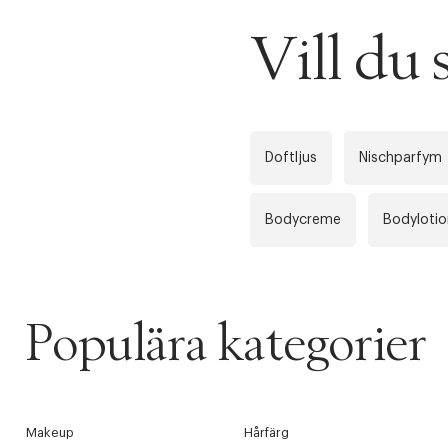
Vill d
Doftljus
Nischparfym
Bodycreme
Bodylotio
Populära kategorier
Makeup
Hårfärg