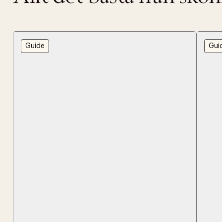
Guide
Gui
PRODUKTEN H
WE CARE AB
Fri frak
LÄGG TILL N
Øv vi kan desvæ
Leverans