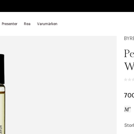
Presenter
Rea
Varumärken
BYR
Pe
W
70
Storl
a