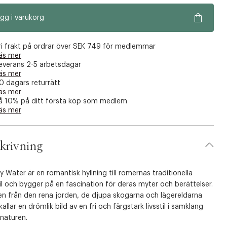
gg i varukorg
ri frakt på ordrar över SEK 749 för medlemmar
äs mer
everans 2-5 arbetsdagar
äs mer
0 dagars returrätt
äs mer
å 10% på ditt första köp som medlem
äs mer
krivning
 Water är en romantisk hyllning till romernas traditionella
til och bygger på en fascination för deras myter och berättelser.
en från den rena jorden, de djupa skogarna och lägereldarna
allar en drömlik bild av en fri och färgstark livsstil i samklang
naturen.