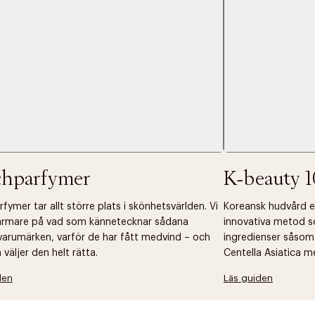
 dagar.
Edit cookies
Stäng
å ditt första köp som medlem
chparfymer
K-beauty 1
fymer tar allt större plats i skönhetsvärlden. Vi
Koreansk hudvård ell
närmare på vad som kännetecknar sådana
innovativa metod s
arumärken, varför de har fått medvind – och
ingredienser såsom
väljer den helt rätta.
Centella Asiatica m
den
Läs guiden