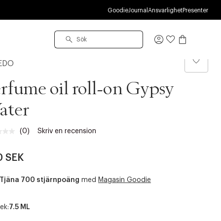
R
Goodie
Journal
Ansvarlighet
Presenter
Logga
in
EDO
rfume oil roll-on Gypsy
ater
(0)
Skriv en recension
Inget
klassificeringsvärde.
Länk
0 SEK
till
samma
sida.
Tjäna 700 stjärnpoäng
med
Magasin Goodie
ek:
7.5 ML