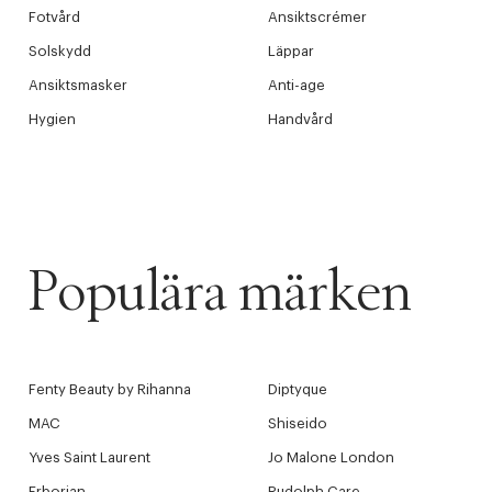
Fotvård
Ansiktscrémer
Solskydd
Läppar
Ansiktsmasker
Anti-age
Hygien
Handvård
Populära märken
Fenty Beauty by Rihanna
Diptyque
MAC
Shiseido
Yves Saint Laurent
Jo Malone London
Erborian
Rudolph Care