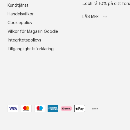
...och få 10% på ditt för
Kundtjänst
Handelsvillkor
LÄS MER
Cookiepolicy
Villkor för Magasin Goodie
Integritetspolicys
Tillgänglighetsförklaring
1
/
1