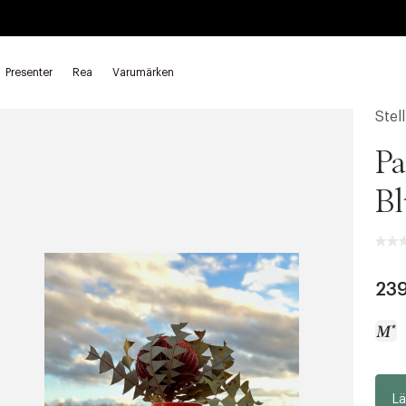
Presenter
Rea
Varumärken
varing
Stel
P
Bl
239
a
Lä