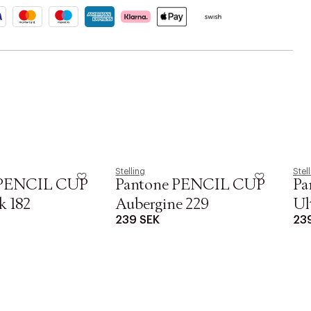
Stelling
Stel
 PENCIL CUP
Pantone PENCIL CUP
Pa
k 182
Aubergine 229
Ul
239 SEK
23
C