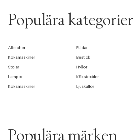
Populära kategorier
PRODUKTEN H
WE CARE AB
Affischer
Plädar
Fri frak
Köksmaskiner
Bestick
LÄGG TILL N
Stolar
Hyllor
Øv vi kan desvæ
Leverans
Tidigare
videoen
Lampor
Kökstextiler
Köksmaskiner
Ljuskällor
Retur 30
Få 10% p
Populära märken