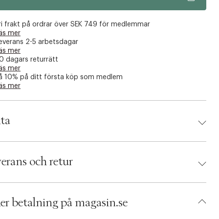
ri frakt på ordrar över SEK 749 för medlemmar
äs mer
everans 2-5 arbetsdagar
äs mer
0 dagars returrätt
äs mer
å 10% på ditt första köp som medlem
äs mer
ta
d:
Stelling
 5711938030681
erans och retur
umbers: 07128721
 S15434750
BQYX64-0008
er betalning på magasin.se