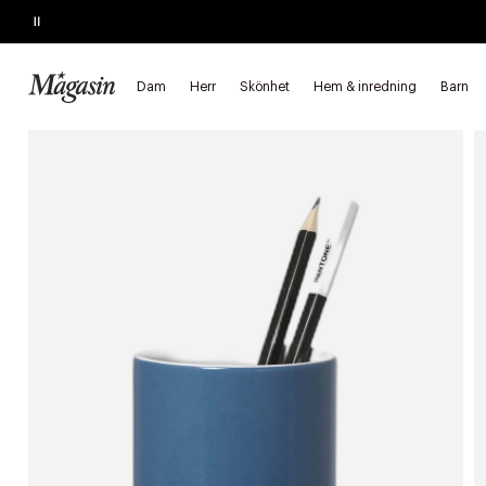
Pause
SLUTAR SNART
Upp till 40% på SAGE, Georg Jensen, SMEG m.fl.
Dam
Herr
Skönhet
Hem & inredning
Barn
Startsida
Hem & inredning
Inredning
Kontorsartiklar
För