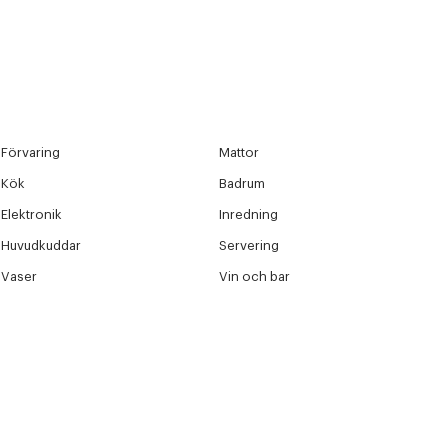
Förvaring
Mattor
Kök
Badrum
Elektronik
Inredning
r at kunne se
Nästa
Huvudkuddar
Servering
Vaser
Vin och bar