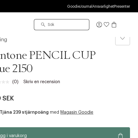
S
Goodie
Journal
Ansvarlighet
Presenter
Logga
in
ling
antone PENCIL CUP
ue 2150
(0)
Skriv en recension
Inget
klassificeringsvärde.
Länk
 SEK
till
samma
sida.
Tjäna 239 stjärnpoäng
med
Magasin Goodie
gg i varukorg