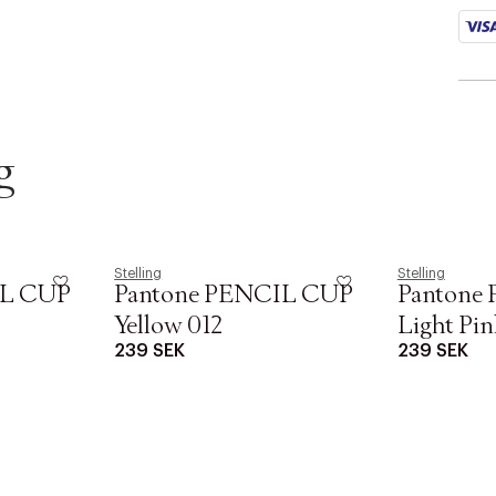
i
o
n
.
s
e
g
l
e
c
t
Stelling
Stelling
i
IL CUP
Pantone PENCIL CUP
Pantone
o
Yellow 012
Light Pin
n
239 SEK
239 SEK