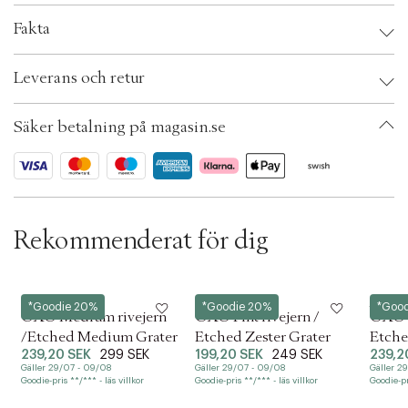
c
Fakta
t
i
Brand:
OXO
o
Leverans och retur
EAN: 719812005973
n
Ax numbers: 01711239
SKU: S00073907
Säker betalning på magasin.se
ID: AAGC24-0008
Rekommenderat för dig
OXO
OXO
OXO
*Goodie 20%
*Goodie 20%
*Goo
OXO Medium rivejern
OXO Fint rivejern /
OXO G
/Etched Medium Grater
Etched Zester Grater
Etche
239,20 SEK
299 SEK
199,20 SEK
249 SEK
239,2
Gäller 29/07 - 09/08
Gäller 29/07 - 09/08
Gäller 2
Goodie-pris **/*** - läs villkor
Goodie-pris **/*** - läs villkor
Goodie-pri