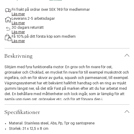
e
s
Fri frakt på ordrar över SEK 749 för medlemmar
Läs mer
s
Leverans 2-5 arbetsdagar
i
Läs mer
b
30 dagars returrätt
i
Läs mer
l
Få 10% på ditt första köp som medlem
Läs mer
i
t
y
Beskrivning
.
v
Slitjärn med fyra funktionella rivytor: En grov och fin rivare för ost,
a
grönsaker och Choklad, en mycket fin rivare för till exempel muskotnöt och
r
ingefära, och en för skivor av gurka, squash och parmesanost, till exempel.
i
Vägningssystemet har ett bekvämt halkfritt handtag och en ring av mjukt
a
gummi längst ner, så det står Fast på marken efter att du har arbetat med
t
det. En behållare med måttenheter och lock ingår, som är lämplig för att
i
samla upp riven ost, grönsaker etc. och för att förvara den i.
o
n
Specifikationer
.
s
e
Material: Stainless steel, Abs, Pp, Tpr og santoprene
l
Storlek: 31 x 12,5 x 8 cm
e