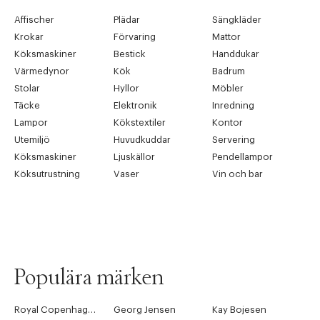
Affischer
Plädar
Sängkläder
Krokar
Förvaring
Mattor
Köksmaskiner
Bestick
Handdukar
Värmedynor
Kök
Badrum
Stolar
Hyllor
Möbler
Täcke
Elektronik
Inredning
Lampor
Kökstextiler
Kontor
Utemiljö
Huvudkuddar
Servering
Köksmaskiner
Ljuskällor
Pendellampor
Köksutrustning
Vaser
Vin och bar
Populära märken
Royal Copenhagen
Georg Jensen
Kay Bojesen