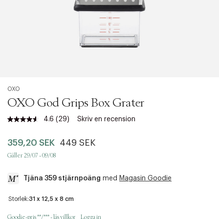
OXO
OXO God Grips Box Grater
4.6
(29)
Skriv en recension
Läs
29
recensioner.
359,20 SEK
449 SEK
Länk
till
Gäller 29/07 - 09/08
samma
sida.
Tjäna 359 stjärnpoäng
med
Magasin Goodie
a
Storlek:
31 x 12,5 x 8 cm
c
c
Goodie-pris **/*** - läs villkor
Logga in