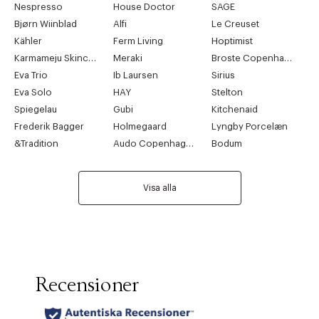
Nespresso
House Doctor
SAGE
Bjørn Wiinblad
Alfi
Le Creuset
Kähler
Ferm Living
Hoptimist
Karmameju Skincare
Meraki
Broste Copenhagen
Eva Trio
Ib Laursen
Sirius
Eva Solo
HAY
Stelton
Spiegelau
Gubi
Kitchenaid
Frederik Bagger
Holmegaard
Lyngby Porcelæn
&Tradition
Audo Copenhagen
Bodum
Visa alla