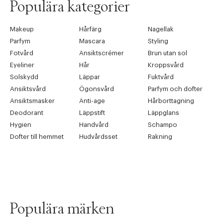
Populära kategorier
Makeup
Hårfärg
Nagellak
Parfym
Mascara
Styling
Fotvård
Ansiktscrémer
Brun utan sol
Eyeliner
Hår
Kroppsvård
Solskydd
Läppar
Fuktvård
Ansiktsvård
Ögonsvård
Parfym och dofter
Ansiktsmasker
Anti-age
Hårborttagning
Deodorant
Läppstift
Läppglans
Hygien
Handvård
Schampo
Dofter till hemmet
Hudvårdsset
Rakning
Populära märken