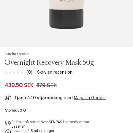
Aurelia London
Overnight Recovery Mask 50g
(0)
Skriv en recension
Inget
klassificeringsvärde.
Länk
439,50 SEK
879 SEK
till
samma
Tjäna 440 stjärnpoäng
med
Magasin Goodie
sida.
a
Storlek:
50 G
c
c
Fri frakt på ordrar över SEK 749 för medlemmar
e
Läs mer
Leverans 2-5 arbetsdagar
s