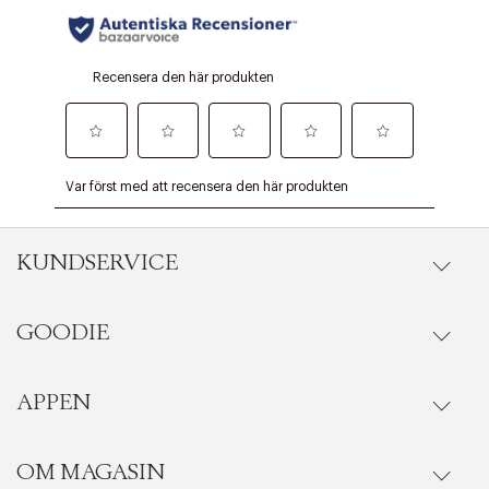
KUNDSERVICE
GOODIE
Onlineköp
Orderstatus
APPEN
Förmåner
Leverans
Vanliga frågor
OM MAGASIN
Se medlemsfördelarna i Goodie-appen