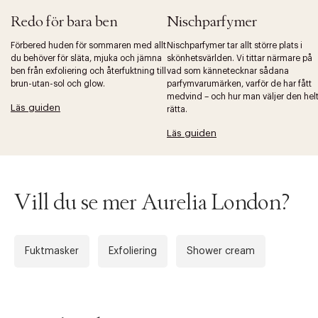
Redo för bara ben
Nischparfymer
Tidigare
Nä
Förbered huden för sommaren med allt
Nischparfymer tar allt större plats i
du behöver för släta, mjuka och jämna
skönhetsvärlden. Vi tittar närmare på
ben från exfoliering och återfuktning till
vad som kännetecknar sådana
brun-utan-sol och glow.
parfymvarumärken, varför de har fått
medvind – och hur man väljer den hel
Läs guiden
rätta.
Läs guiden
Vill du se mer Aurelia London?
Fuktmasker
Exfoliering
Shower cream