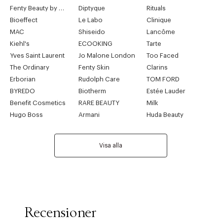
Fenty Beauty by Rihanna
Diptyque
Rituals
Bioeffect
Le Labo
Clinique
MAC
Shiseido
Lancôme
Kiehl's
ECOOKING
Tarte
Yves Saint Laurent
Jo Malone London
Too Faced
The Ordinary
Fenty Skin
Clarins
Erborian
Rudolph Care
TOM FORD
BYREDO
Biotherm
Estée Lauder
Benefit Cosmetics
RARE BEAUTY
Milk
Hugo Boss
Armani
Huda Beauty
Visa alla