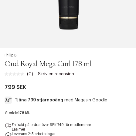
Philip B
Oud Royal Mega Curl 178 ml
(0)
Skriv en recension
Inget
klassificeringsvärde.
Länk
799 SEK
till
samma
Tjäna 799 stjärnpoäng
med
Magasin Goodie
sida.
a
Storlek:
178 ML
c
c
Fri frakt på ordrar över SEK 749 för medlemmar
e
Läs mer
Leverans 2-5 arbetsdagar
s