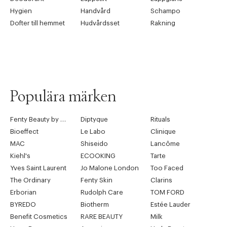
Hygien
Handvård
Schampo
Dofter till hemmet
Hudvårdsset
Rakning
Populära märken
Fenty Beauty by Rihanna
Diptyque
Rituals
Bioeffect
Le Labo
Clinique
MAC
Shiseido
Lancôme
Kiehl's
ECOOKING
Tarte
Yves Saint Laurent
Jo Malone London
Too Faced
The Ordinary
Fenty Skin
Clarins
Erborian
Rudolph Care
TOM FORD
BYREDO
Biotherm
Estée Lauder
Benefit Cosmetics
RARE BEAUTY
Milk