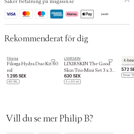
t
Säker betalning på magasin.se
ID: AATO54-0008
i
o
n
Rekommenderat för dig
Filorga
LIXIRSKIN
Pyunka
K-bea
Filorga Hydra Duo Kit 60
LIXIRSKIN The Good
Calmi
572 S
ml
Skin Trio Mini Set 3 x 30
Toner 1
1.295 SEK
630 SEK
ml
60 ML
3 x 30 ml
Vill du se mer Philip B?