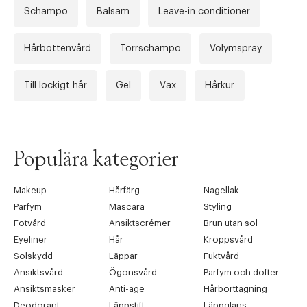
Schampo
Balsam
Leave-in conditioner
Hårbottenvård
Torrschampo
Volymspray
Till lockigt hår
Gel
Vax
Hårkur
Tidigare
Nä
Populära kategorier
Makeup
Hårfärg
Nagellak
Parfym
Mascara
Styling
Fotvård
Ansiktscrémer
Brun utan sol
Eyeliner
Hår
Kroppsvård
Solskydd
Läppar
Fuktvård
Ansiktsvård
Ögonsvård
Parfym och dofter
Ansiktsmasker
Anti-age
Hårborttagning
Deodorant
Läppstift
Läppglans