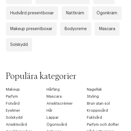
Hudvård presentboxar
Nattkräm
Ögonkräm
Makeup presentboxar
Bodycreme
Mascara
Solskydd
Populära kategorier
Makeup
Hårfärg
Nagellak
Parfym
Mascara
Styling
Fotvård
Ansiktscrémer
Brun utan sol
Eyeliner
Hår
Kroppsvård
Solskydd
Läppar
Fuktvård
Ansiktsvård
Ögonsvård
Parfym och dofter