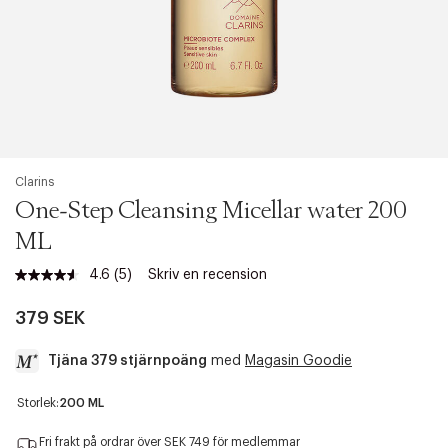
Clarins
One-Step Cleansing Micellar water 200
ML
4.6
(5)
Skriv en recension
Läs
5
recensioner.
379 SEK
Länk
till
Tjäna 379 stjärnpoäng
med
Magasin Goodie
samma
sida.
a
Storlek:
200 ML
c
c
Fri frakt på ordrar över SEK 749 för medlemmar