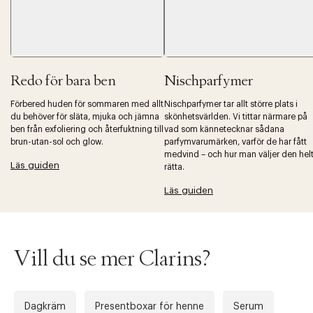
Redo för bara ben
Nischparfymer
Förbered huden för sommaren med allt
Nischparfymer tar allt större plats i
du behöver för släta, mjuka och jämna
skönhetsvärlden. Vi tittar närmare på
ben från exfoliering och återfuktning till
vad som kännetecknar sådana
brun-utan-sol och glow.
parfymvarumärken, varför de har fått
medvind – och hur man väljer den hel
Läs guiden
rätta.
Läs guiden
Vill du se mer Clarins?
Dagkräm
Presentboxar för henne
Serum