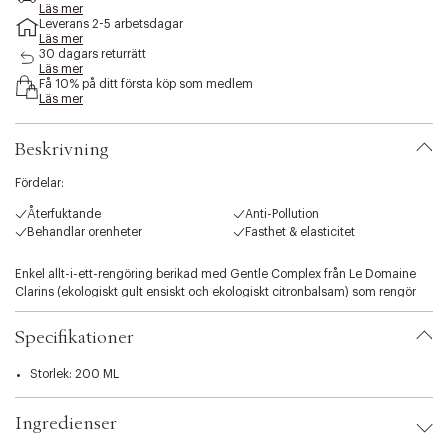
e
Läs mer
Leverans 2-5 arbetsdagar
s
Läs mer
s
30 dagars returrätt
i
Läs mer
b
Få 10% på ditt första köp som medlem
i
Läs mer
l
i
Beskrivning
t
y
Fördelar:
.
v
Återfuktande
Anti-Pollution
a
Behandlar orenheter
Fasthet & elasticitet
r
i
Enkel allt-i-ett-rengöring berikad med Gentle Complex från Le Domaine
a
Clarins (ekologiskt gult ensiskt och ekologiskt citronbalsam) som rengör
t
huden i ett enda steg samtidigt som hudens naturliga balans respekteras.
i
o
Specifikationer
n
.
Storlek: 200 ML
s
e
Ingredienser
l
e