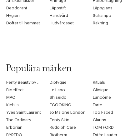
Ansiktsmasker
Anti-age
Hårborttagning
Deodorant
Läppstift
Läppglans
Hygien
Handvård
Schampo
Dofter till hemmet
Hudvårdsset
Rakning
Populära märken
Tidigare
Nä
Fenty Beauty by Rihanna
Diptyque
Rituals
Bioeffect
Le Labo
Clinique
MAC
Shiseido
Lancôme
Kiehl's
ECOOKING
Tarte
Yves Saint Laurent
Jo Malone London
Too Faced
The Ordinary
Fenty Skin
Clarins
Erborian
Rudolph Care
TOM FORD
BYREDO
Biotherm
Estée Lauder