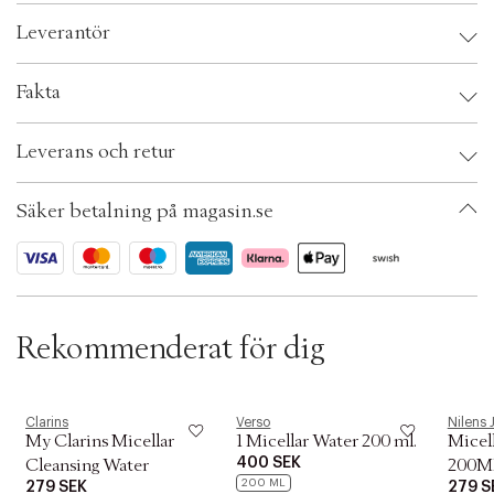
c
Leverantör
t
i
o
Leverantör:
Fakta
n
Brand:
Clarins
Leverans och retur
EAN: 3666057216886
Ax numbers: 05341413
SKU: S00510386
Säker betalning på magasin.se
ID: AELP61-0008
Rekommenderat för dig
Clarins
Verso
Nilens 
My Clarins Micellar
1 Micellar Water 200 ml.
Micell
400 SEK
Cleansing Water
200M
200 ML
279 SEK
279 S