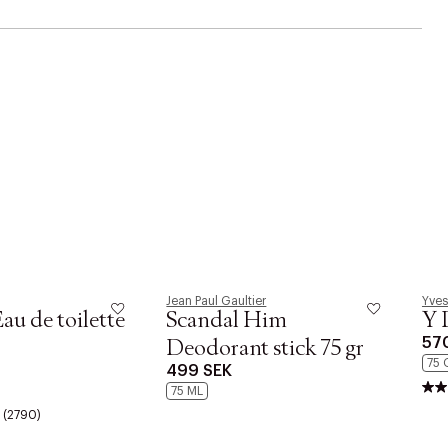
Jean Paul Gaultier
Yves
au de toilette
Scandal Him
Y 
57
Deodorant stick 75 gr
75 
499 SEK
75 ML
(2790)