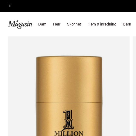
Pause
SLUTAR SNART
Köp 2, spara 20%
på hårprodukter
Dam
Herr
Skönhet
Hem & inredning
Barn
Startsida
Skönhet
Herr
Parfym och dofter
Deodorant