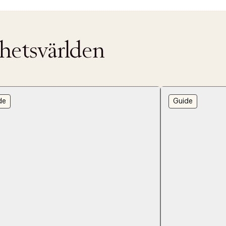
nhetsvärlden
de
Guide
ITTADES TYVÄRR INTE
OUT PERSONAL DATA
t på ordrar över SEK 749 kr. för Goodie-medlemmar
Y ÖNSKAN
rre ikke vise dig denne video. Tillad statistiske cookies fo
tid: 2-5 arbetsdagar.