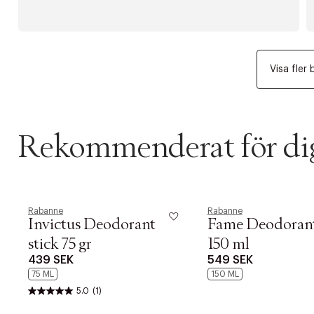
Visa fler 
Rekommenderat för di
Rabanne
Rabanne
Invictus Deodorant
Fame Deodorant
stick 75 gr
150 ml
439 SEK
549 SEK
75 ML
150 ML
5.0
(1)