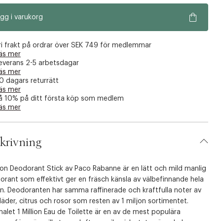
gg i varukorg
ri frakt på ordrar över SEK 749 för medlemmar
äs mer
everans 2-5 arbetsdagar
äs mer
0 dagars returrätt
äs mer
å 10% på ditt första köp som medlem
äs mer
krivning
lion Deodorant Stick av Paco Rabanne är en lätt och mild manlig
rant som effektivt ger en fräsch känsla av välbefinnande hela
n. Deodoranten har samma raffinerade och kraftfulla noter av
läder, citrus och rosor som resten av 1 miljon sortimentet.
nalet 1 Million Eau de Toilette är en av de mest populära