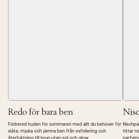
Tidigare
videoen
Retur 30
Få 10% p
Redo för bara ben
Nis
Förbered huden för sommaren med allt du behöver för
Nischpar
släta, mjuka och jämna ben från exfoliering och
tittar 
återfuktning till brun-utan-sol och glow.
parfymv