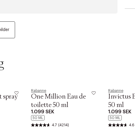
bilder
g
Rabanne
Rabanne
 spray
One Million Eau de
Invictus E
toilette 50 ml
50 ml
1.099 SEK
1.099 SEK
50 ML
50 ML
4.7
(4214)
4.6