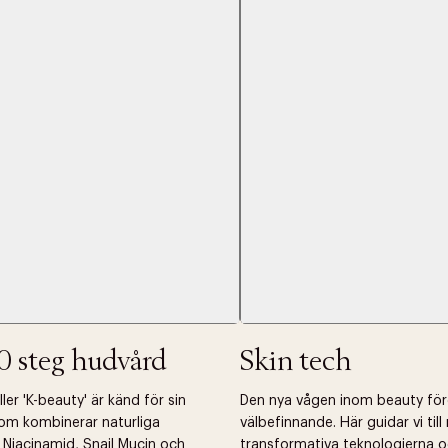
Nästa
0 steg hudvård
Skin tech
er 'K-beauty' är känd för sin
Den nya vågen inom beauty fö
om kombinerar naturliga
välbefinnande. Här guidar vi til
 Niacinamid, Snail Mucin och
transformativa teknologierna o