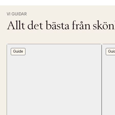
VI GUIDAR
Allt det bästa från skö
Guide
Gui
PRODUKTEN H
WE CARE AB
Fri frak
LÄGG TILL N
Øv vi kan desvæ
Leverans