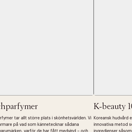
 dagar.
Edit cookies
Stäng
å ditt första köp som medlem
chparfymer
K-beauty 1
fymer tar allt större plats i skönhetsvärlden. Vi
Koreansk hudvård ell
närmare på vad som kännetecknar sådana
innovativa metod s
arumärken, varför de har fått medvind – och
ingredienser såsom