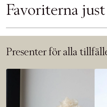
PRODUKTEN H
Favoriterna just
WE CARE AB
LÄGG TILL N
Øv vi kan desvæ
videoen
Presenter för alla tillfäl