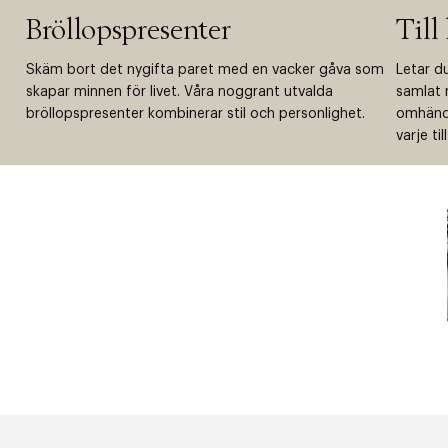
Bröllopspresenter
Till
Skäm bort det nygifta paret med en vacker gåva som
Letar du
skapar minnen för livet. Våra noggrant utvalda
samlat m
bröllopspresenter kombinerar stil och personlighet.
omhände
varje til