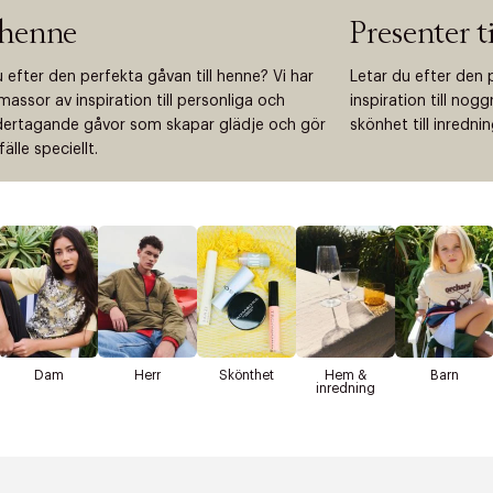
 henne
Presenter t
 efter den perfekta gåvan till henne? Vi har
Letar du efter den 
assor av inspiration till personliga och
inspiration till nog
rtagande gåvor som skapar glädje och gör
skönhet till inredni
lfälle speciellt.
Dam
Herr
Skönthet
Hem &
Barn
inredning