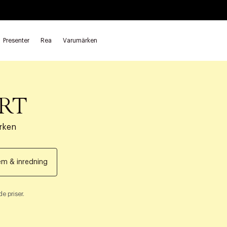
Presenter
Rea
Varumärken
RT
rken
m & inredning
e priser.