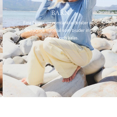
BARN
Fina färger, genomtänkta detaljer och
behagliga material som bjuder in till
både lek och kalas.