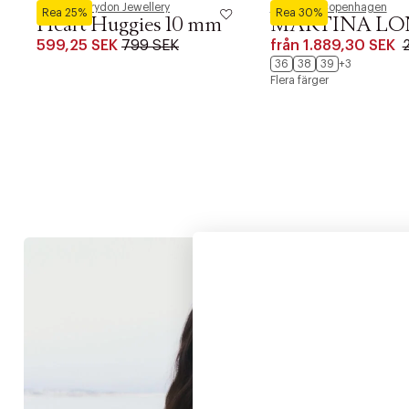
Pernille Corydon Jewellery
Phenumb Copenhagen
Rea 25%
Rea 30%
Heart Huggies 10 mm
MARTINA LO
599,25 SEK
799 SEK
från
1.889,30 SEK
36
38
39
+3
Flera färger