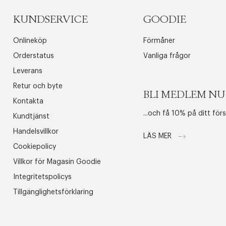
KUNDSERVICE
GOODIE
Onlineköp
Förmåner
Orderstatus
Vanliga frågor
Leverans
Retur och byte
BLI MEDLEM NU
Kontakta
...och få 10% på ditt för
Kundtjänst
Handelsvillkor
LÄS MER
Cookiepolicy
Villkor för Magasin Goodie
Integritetspolicys
Tillgänglighetsförklaring