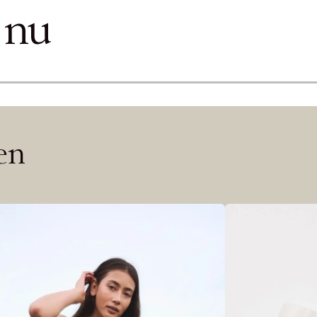
ITTADES TYVÄRR INTE
 nu
OUT PERSONAL DATA
Y ÖNSKAN
rre ikke vise dig denne video. Tillad statistiske cookies fo
Edit cookies
len
Stäng