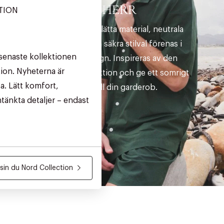
HERR
TION
Sommarens lätta material, neutrala
nyanser och säkra stilval förenas i
senaste kollektionen
tidlös design. Inspireras av den
ion. Nyheterna är
senaste kollektion och ge ett somrigt
a. Lätt komfort,
lyft till din garderob.
tänkta detaljer – endast
in du Nord Collection