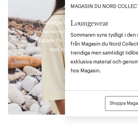
MAGASIN DU NORD COLLEC
DAM
Loungewear
Säsongens essentiella plagg i
exklusiva material och tidlös design.
Sommaren syns tydligt i den 
Skapade för att kombinera komfort
från Magasin du Nord Collect
med ett tidlöst uttryck.
trendiga men samtidigt tidlös
exklusiva material och genom
hos Magasin.
Shoppa Magas