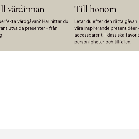
ill värdinnan
Till honom
perfekta värdgåvan? Här hittar du
Letar du efter den rätta gåvan 
grant utvalda presenter - från
våra inspirerande presentidéer - 
ng
accessoarer till klassiska favor
personligheter och tillfällen.