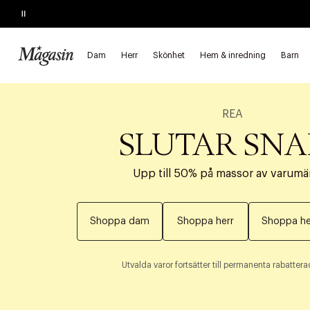
Pause
Dam
Herr
Skönhet
Hem & inredning
Barn
REA
SLUTAR SNA
Upp till 50% på massor av varumä
Shoppa dam
Shoppa herr
Shoppa he
Utvalda varor fortsätter till permanenta rabatterad