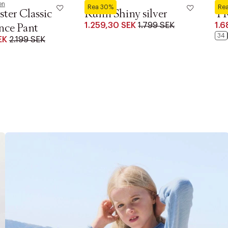
en
Saddler
By M
Rea 30%
Re
ster Classic
Runn Shiny silver
T
1.259,30 SEK
1.799 SEK
1.6
nce Pant
34
EK
2.199 SEK