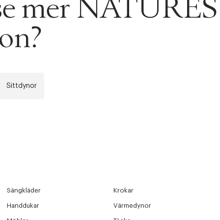
u se mer NATURES
ITTADES TYVÄRR INTE
OUT PERSONAL DATA
t på ordrar över SEK 749 kr. för Goodie-medlemmar
ion?
Y ÖNSKAN
rre ikke vise dig denne video. Tillad statistiske cookies fo
tid: 2-5 arbetsdagar.
Sittdynor
 dagar.
Edit cookies
Stäng
å ditt första köp som medlem
Sängkläder
Krokar
Handdukar
Värmedynor