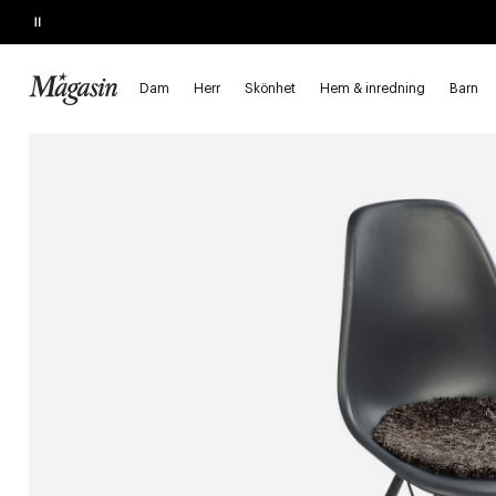
Pause
SKYNDA FYNDA
Upp till 40% på SAGE, Georg Jensen, SMEG m.fl.
Dam
Herr
Skönhet
Hem & inredning
Barn
Startsida
Hem & inredning
Textil & kuddar
Sittdynor