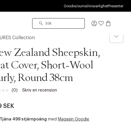
U
Goodie
Journal
Ansvarlighet
Presenter
Logga
in
RES Collection
ew Zealand Sheepskin,
at Cover, Short-Wool
rly, Round 38cm
(0)
Skriv en recension
Inget
klassificeringsvärde.
Länk
9 SEK
till
samma
sida.
Tjäna 499 stjärnpoäng
med
Magasin Goodie