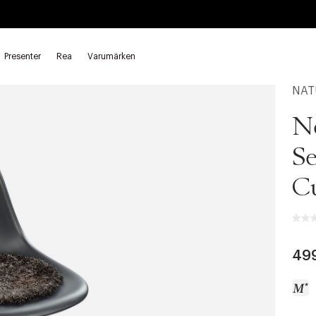
Presenter
Rea
Varumärken
NATU
N
Se
Cu
49