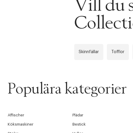
Vill d
PRODUKTEN H
WE CARE AB
Fri frak
Collect
LÄGG TILL N
Øv vi kan desvæ
Leverans
Tidigare
videoen
Skinnfällar
Tofflor
Retur 30
Få 10% p
Populära kategorier
Affischer
Plädar
Köksmaskiner
Bestick