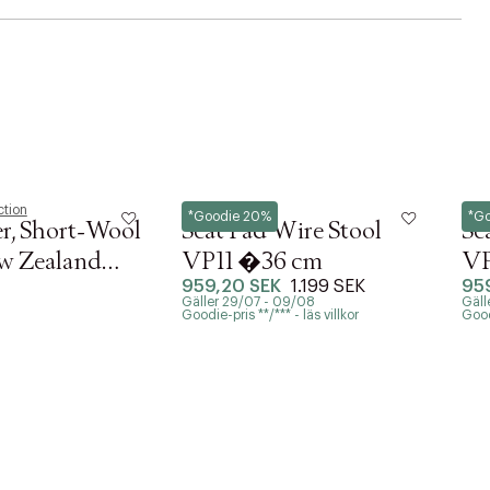
tion
&Tradition
&Tra
*Goodie 20%
*G
r, Short-Wool
Seat Pad Wire Stool
Se
w Zealand
VP11 �36 cm
VP
959,20 SEK
1.199 SEK
95
n, Round Ø34
Gäller 29/07 - 09/08
Gäll
Goodie-pris **/*** - läs villkor
Goodi
h