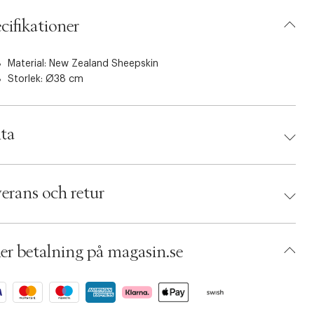
cifikationer
Material: New Zealand Sheepskin
Storlek: Ø38 cm
ta
d:
NATURES Collection
 6927813170024
erans och retur
umbers: 05222013
 S00480482
AEAQ69-0008
er betalning på magasin.se