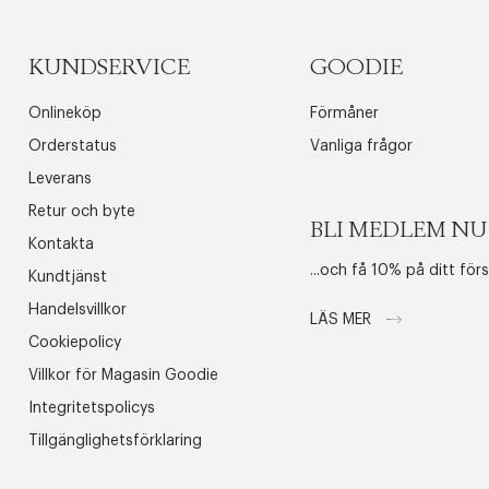
KUNDSERVICE
GOODIE
Onlineköp
Förmåner
Orderstatus
Vanliga frågor
Leverans
Retur och byte
BLI MEDLEM NU
Kontakta
...och få 10% på ditt för
Kundtjänst
Handelsvillkor
LÄS MER
Cookiepolicy
Villkor för Magasin Goodie
Integritetspolicys
Tillgänglighetsförklaring