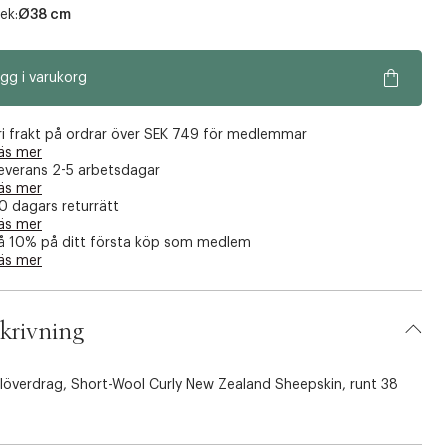
ek:
Ø38 cm
gg i varukorg
ri frakt på ordrar över SEK 749 för medlemmar
äs mer
everans 2-5 arbetsdagar
äs mer
0 dagars returrätt
äs mer
å 10% på ditt första köp som medlem
äs mer
krivning
löverdrag, Short-Wool Curly New Zealand Sheepskin, runt 38