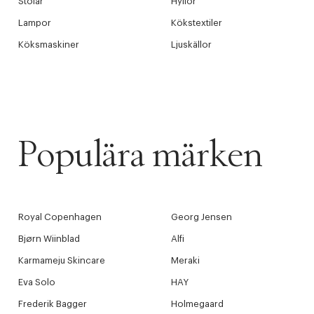
Stolar
Hyllor
Lampor
Kökstextiler
Köksmaskiner
Ljuskällor
Populära märken
Royal Copenhagen
Georg Jensen
Bjørn Wiinblad
Alfi
Karmameju Skincare
Meraki
Eva Solo
HAY
Frederik Bagger
Holmegaard