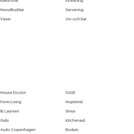
Elektronik
Inredning
Huvudkuddar
Servering
Vaser
Vin och bar
House Doctor
SAGE
Ferm Living
Hoptimist
Ib Laursen
Sirius
Gubi
Kitchenaid
Audo Copenhagen
Bodum