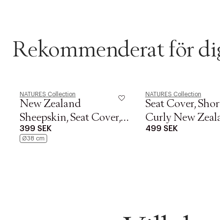
Rekommenderat för di
NATURES Collection
NATURES Collection
New Zealand
Seat Cover, Sho
Sheepskin, Seat Cover,
Curly New Zeal
399 SEK
499 SEK
Long-Wool, Round
Sheepskin, Rou
Ø38 cm
38cm
cm Moon