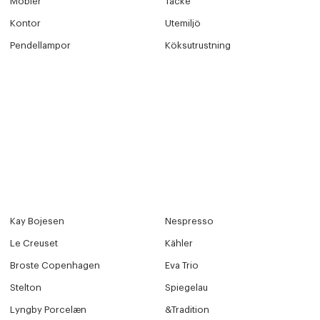
Möbler
Täcke
Kontor
Utemiljö
Pendellampor
Köksutrustning
Kay Bojesen
Nespresso
Le Creuset
Kähler
Broste Copenhagen
Eva Trio
Stelton
Spiegelau
Lyngby Porcelæn
&Tradition