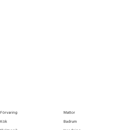
r at kunne se
Nästa
Förvaring
Mattor
Kök
Badrum