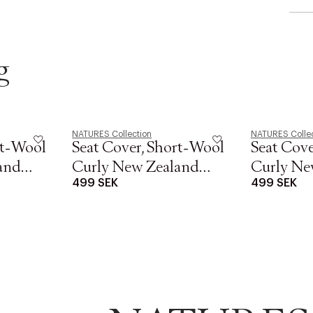
g
NATURES Collection
NATURES Collec
rt-Wool
Seat Cover, Short-Wool
Seat Cove
and
Curly New Zealand
Curly Ne
499 SEK
499 SEK
nd Ø34
Sheepskin, Round Ø34
Sheepski
cm Light
cm Grap