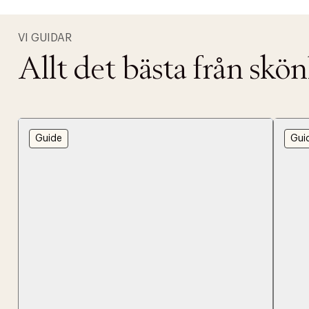
VI GUIDAR
Allt det bästa från skö
Guide
Gui
PRODUKTEN H
WE CARE AB
Fri frak
LÄGG TILL N
Øv vi kan desvæ
Leverans