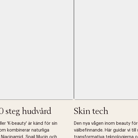
Nästa
0 steg hudvård
Skin tech
er 'K-beauty' är känd för sin
Den nya vågen inom beauty fö
om kombinerar naturliga
välbefinnande. Här guidar vi til
 Niacinamid, Snail Mucin och
transformativa teknologierna o