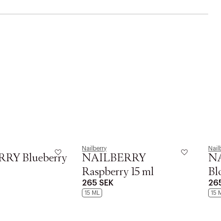
Nailberry
Nail
RY Blueberry
NAILBERRY
NA
Raspberry 15 ml
Bl
265 SEK
26
15 ML
15 