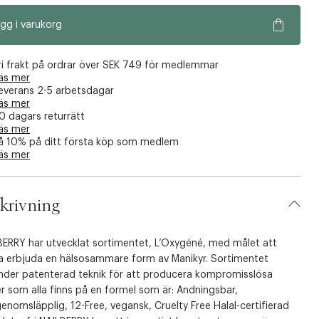
gg i varukorg
ri frakt på ordrar över SEK 749 för medlemmar
äs mer
everans 2-5 arbetsdagar
äs mer
0 dagars returrätt
äs mer
å 10% på ditt första köp som medlem
äs mer
krivning
BERRY har utvecklat sortimentet, L’Oxygéné, med målet att
a erbjuda en hälsosammare form av Manikyr. Sortimentet
nder patenterad teknik för att producera kompromisslösa
r som alla finns på en formel som är: Andningsbar,
enomsläpplig, 12-Free, vegansk, Cruelty Free Halal-certifierad