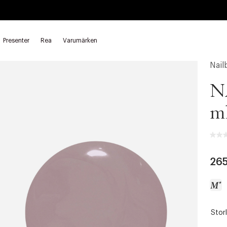
Presenter
Rea
Varumärken
t nagellack
Nail
N
m
265
Storl
a