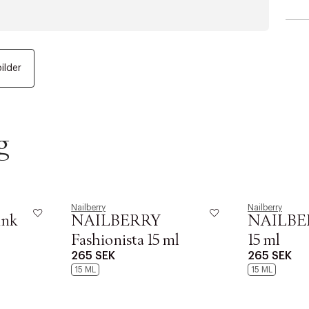
bilder
g
Nailberry
Nailberry
ink
NAILBERRY
NAILBER
Fashionista 15 ml
15 ml
265 SEK
265 SEK
15 ML
15 ML