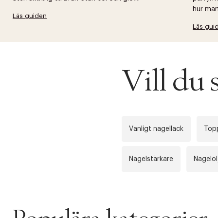
hur man 
Läs guiden
Läs gui
Vill du 
Vanligt nagellack
Top
Nagelstärkare
Nagelol