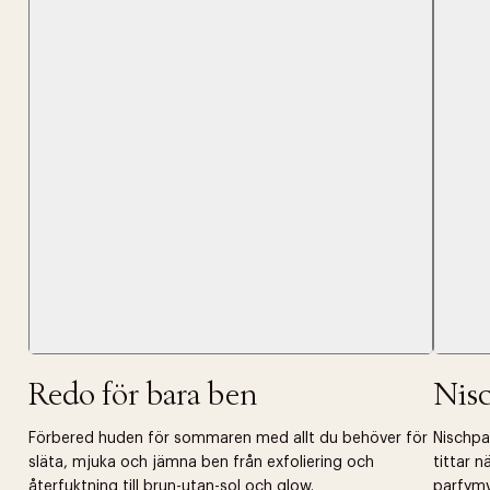
Tidigare
videoen
Retur 30
Få 10% p
Redo för bara ben
Nis
Förbered huden för sommaren med allt du behöver för
Nischpar
släta, mjuka och jämna ben från exfoliering och
tittar 
återfuktning till brun-utan-sol och glow.
parfymv