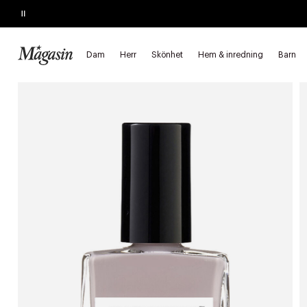
Pause
SLUTAR SNART
Köp 2, spara 20%
på hårprodukter
Dam
Herr
Skönhet
Hem & inredning
Barn
Startsida
Skönhet
Makeup
Naglar
Nagellack
Vanlig