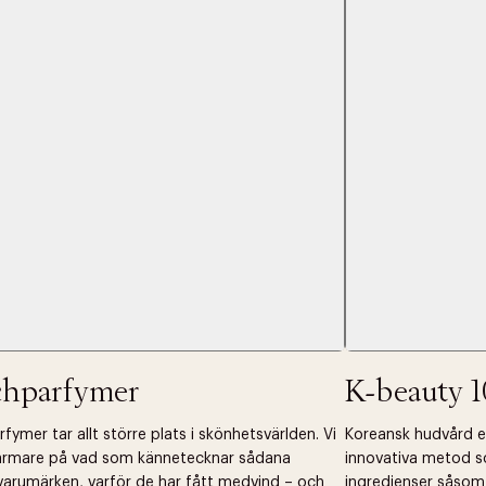
 dagar.
Edit cookies
Stäng
å ditt första köp som medlem
chparfymer
K-beauty 1
fymer tar allt större plats i skönhetsvärlden. Vi
Koreansk hudvård ell
närmare på vad som kännetecknar sådana
innovativa metod s
arumärken, varför de har fått medvind – och
ingredienser såsom