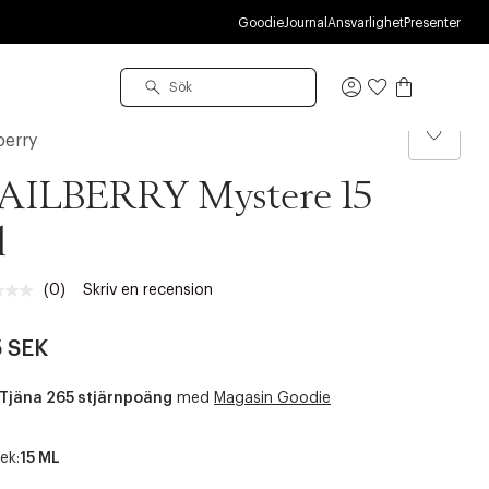
R
Goodie
Journal
Ansvarlighet
Presenter
Logga
in
berry
AILBERRY Mystere 15
l
(0)
Skriv en recension
Inget
klassificeringsvärde.
Länk
 SEK
till
samma
sida.
Tjäna 265 stjärnpoäng
med
Magasin Goodie
ek:
15 ML