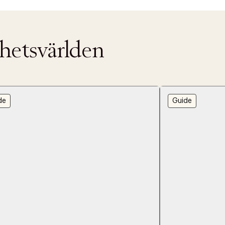
nhetsvärlden
de
Guide
ITTADES TYVÄRR INTE
OUT PERSONAL DATA
t på ordrar över SEK 749 kr. för Goodie-medlemmar
Y ÖNSKAN
rre ikke vise dig denne video. Tillad statistiske cookies fo
tid: 2-5 arbetsdagar.