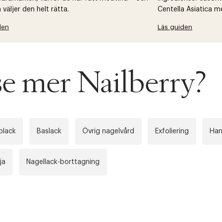
väljer den helt rätta.
Centella Asiatica m
den
Läs guiden
se mer Nailberry?
plack
Baslack
Övrig nagelvård
Exfoliering
Ha
ja
Nagellack-borttagning