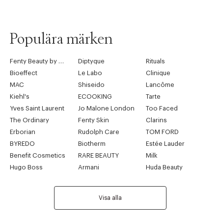
Populära märken
Fenty Beauty by Rihanna
Diptyque
Rituals
Bioeffect
Le Labo
Clinique
MAC
Shiseido
Lancôme
Kiehl's
ECOOKING
Tarte
Yves Saint Laurent
Jo Malone London
Too Faced
The Ordinary
Fenty Skin
Clarins
Erborian
Rudolph Care
TOM FORD
BYREDO
Biotherm
Estée Lauder
Benefit Cosmetics
RARE BEAUTY
Milk
Hugo Boss
Armani
Huda Beauty
Visa alla