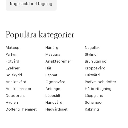
Nagellack-borttagning
Populära kategorier
Makeup
Hårfärg
Nagellak
Parfym
Mascara
Styling
Fotvård
Ansiktscrémer
Brun utan sol
Eyeliner
Hår
Kroppsvård
Solskydd
Läppar
Fuktvård
Ansiktsvård
Ögonsvård
Parfym och dofter
Ansiktsmasker
Anti-age
Hårborttagning
Deodorant
Läppstift
Läppglans
Hygien
Handvård
Schampo
Dofter till hemmet
Hudvårdsset
Rakning