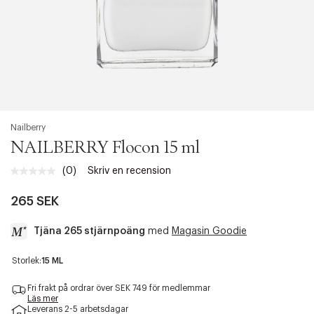
Nailberry
NAILBERRY Flocon 15 ml
(0)
Skriv en recension
Inget
klassificeringsvärde.
Länk
265 SEK
till
samma
Tjäna 265 stjärnpoäng
med
Magasin Goodie
sida.
a
Storlek:
15 ML
c
c
Fri frakt på ordrar över SEK 749 för medlemmar
e
Läs mer
Leverans 2-5 arbetsdagar
s