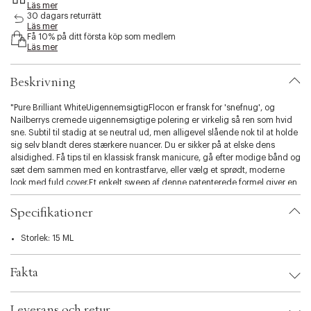
Läs mer
s
30 dagars returrätt
i
Läs mer
b
Få 10% på ditt första köp som medlem
i
Läs mer
l
i
Beskrivning
t
y
"Pure Brilliant WhiteUigennemsigtigFlocon er fransk for 'snefnug', og
.
Nailberrys cremede uigennemsigtige polering er virkelig så ren som hvid
v
sne. Subtil til stadig at se neutral ud, men alligevel slående nok til at holde
a
sig selv blandt deres stærkere nuancer. Du er sikker på at elske dens
r
alsidighed. Få tips til en klassisk fransk manicure, gå efter modige bånd og
i
sæt dem sammen med en kontrastfarve, eller vælg et sprødt, moderne
a
look med fuld cover.Et enkelt sweep af denne patenterede formel giver en
t
glat og stribefri professionel finish, der aldrig vil klumpe eller revne. Boost
i
dens udholdenhed med en finish af Shine &
o
Specifikationer
n
.
Storlek: 15 ML
s
e
Fakta
l
e
c
Brand:
Nailberry
Leverans och retur
EAN: 8715309908590