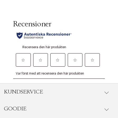
KUNDSERVICE
GOODIE
Onlineköp