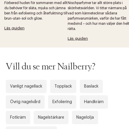
Förbered huden för sommaren med allt
Nischparfymer tar allt större plats i
du behöver för släta, mjuka och jämna
skönhetsvärlden. Vi tittar närmare på
ben från exfoliering och återfuktning till
vad som kännetecknar sådana
brun-utan-sol och glow.
parfymvarumärken, varför de har fått
medvind – och hur man väljer den hel
Läs guiden
Tidigare
Nä
rätta.
Läs guiden
Vill du se mer Nailberry?
Vanligt nagellack
Topplack
Baslack
Övrig nagelvård
Exfoliering
Handkräm
Fotkräm
Nagelstärkare
Nagelolja