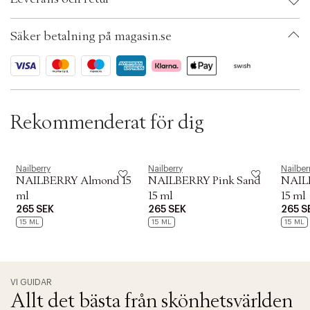
t
i
Ax numbers: 05173999
o
SKU: S00471086
Säker betalning på magasin.se
n
ID: ADXK57-0008
Rekommenderat för dig
Nailberry
Nailberry
Nailber
NAILBERRY Almond 15
NAILBERRY Pink Sand
NAIL
ml
15 ml
15 ml
265 SEK
265 SEK
265 S
15 ML
15 ML
15 ML
VI GUIDAR
Allt det bästa från skönhetsvärlden