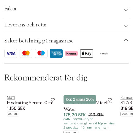
MUTI-produkter är fria från parabener, silikoner, Mineraloljor, paraffin och
c
PEG.
Fakta
t
i
o
Brand:
MUTI
Leverans och retur
n
EAN: 4260327930343
Ax numbers: 05449916
SKU: S00535813
Säker betalning på magasin.se
ID: AEUP47-0008
Rekommenderat för dig
MUTI
Löwengrip
Karmam
Köp 2 spara 20%
Hydrating Serum 30 ml
Clean & Calm - Micellar
STAR 
1.150 SEK
319 S
Water
30 ML
200 M
175,20 SEK
219 SEK
Gäller 06/08 - 08/08
Kampanjpriset gäller vid köp av minst
2 produkter från samma kampanj.