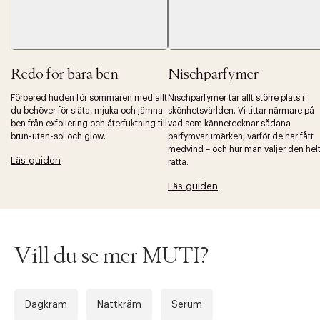
Redo för bara ben
Nischparfymer
Förbered huden för sommaren med allt
Nischparfymer tar allt större plats i
du behöver för släta, mjuka och jämna
skönhetsvärlden. Vi tittar närmare på
Tidigare
Nä
ben från exfoliering och återfuktning till
vad som kännetecknar sådana
brun-utan-sol och glow.
parfymvarumärken, varför de har fått
medvind – och hur man väljer den hel
Läs guiden
rätta.
Läs guiden
Vill du se mer MUTI?
Dagkräm
Nattkräm
Serum