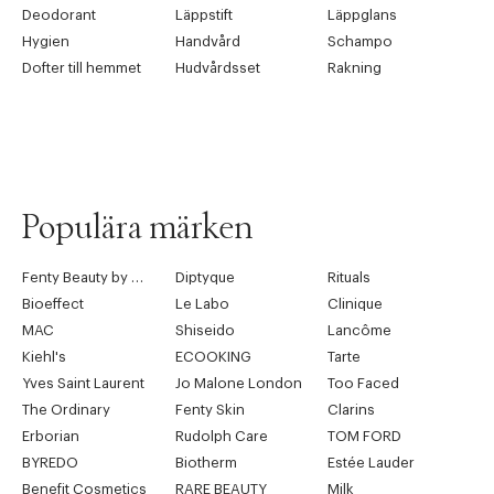
Deodorant
Läppstift
Läppglans
Hygien
Handvård
Schampo
Dofter till hemmet
Hudvårdsset
Rakning
Populära märken
Fenty Beauty by Rihanna
Diptyque
Rituals
Bioeffect
Le Labo
Clinique
MAC
Shiseido
Lancôme
Kiehl's
ECOOKING
Tarte
Yves Saint Laurent
Jo Malone London
Too Faced
The Ordinary
Fenty Skin
Clarins
Erborian
Rudolph Care
TOM FORD
BYREDO
Biotherm
Estée Lauder
Benefit Cosmetics
RARE BEAUTY
Milk