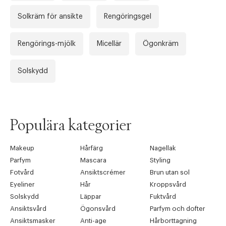
Solkräm för ansikte
Rengöringsgel
Rengörings-mjölk
Micellär
Ögonkräm
Solskydd
Populära kategorier
Makeup
Hårfärg
Nagellak
Parfym
Mascara
Styling
Fotvård
Ansiktscrémer
Brun utan sol
Eyeliner
Hår
Kroppsvård
Solskydd
Läppar
Fuktvård
Ansiktsvård
Ögonsvård
Parfym och dofter
Ansiktsmasker
Anti-age
Hårborttagning