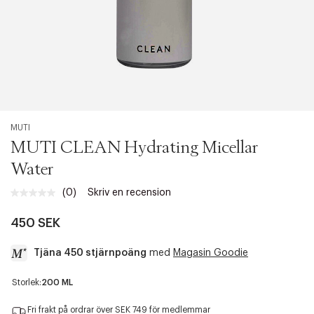
MUTI
MUTI CLEAN Hydrating Micellar
Water
(0)
Skriv en recension
Inget
klassificeringsvärde.
Länk
450 SEK
till
samma
Tjäna 450 stjärnpoäng
med
Magasin Goodie
sida.
a
Storlek:
200 ML
c
c
Fri frakt på ordrar över SEK 749 för medlemmar