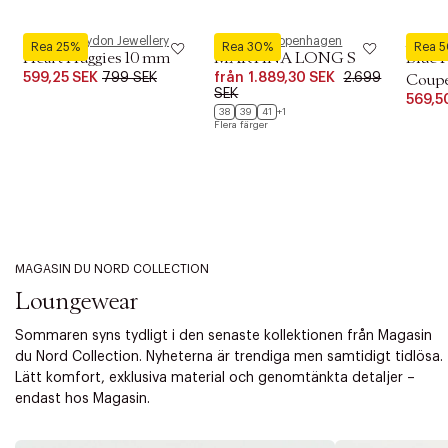
Pernille Corydon Jewellery
Phenumb Copenhagen
Royal 
Rea 25%
Rea 30%
Rea 
Heart Huggies 10 mm
MARTINA LONG S
Blue 
599,25 SEK
799 SEK
från
1.889,30 SEK
2.699
Coupe 
SEK
569,5
38
39
41
+1
Flera färger
MAGASIN DU NORD COLLECTION
Loungewear
Sommaren syns tydligt i den senaste kollektionen från Magasin
du Nord Collection. Nyheterna är trendiga men samtidigt tidlösa.
Lätt komfort, exklusiva material och genomtänkta detaljer –
endast hos Magasin.