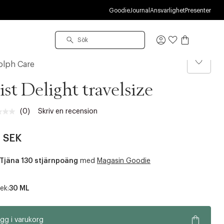
R
Goodie
Journal
Ansvarlighet
Presenter
Logga
in
olph Care
st Delight travelsize
(0)
Skriv en recension
Inget
klassificeringsvärde.
Länk
 SEK
till
samma
sida.
Tjäna 130 stjärnpoäng
med
Magasin Goodie
ek:
30 ML
gg i varukorg