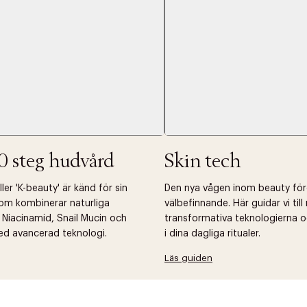
0 steg hudvård
Skin tech
er 'K-beauty' är känd för sin
Den nya vågen inom beauty fö
om kombinerar naturliga
välbefinnande. Här guidar vi til
 Niacinamid, Snail Mucin och
transformativa teknologierna o
ed avancerad teknologi.
i dina dagliga ritualer.
Läs guiden