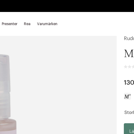
Presenter
Rea
Varumärken
Rud
Mi
130
Storl
a
c
c
Lä