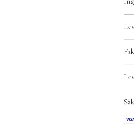
Ing
Lev
Lever
Fak
Bran
EAN:
Lev
Ax n
SKU:
ID: 
Säk