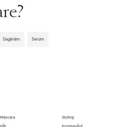
are?
Dagkräm
Serum
Mascara
Styling
Hår
Kroppsvård