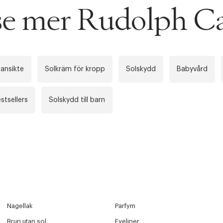
 se mer Rudolph C
 ansikte
Solkräm för kropp
Solskydd
Babyvård
stsellers
Solskydd till barn
Nagellak
Parfym
Brun utan sol
Eyeliner