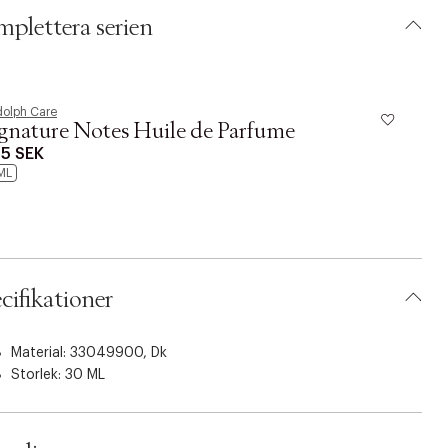
plettera serien
olph Care
R
gnature Notes Huile de Parfume
G
5 SEK
1
ML
5
cifikationer
Material: 33049900, Dk
Storlek: 30 ML