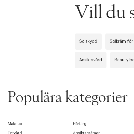
Vill du
Solskydd
Solkräm för
Ansiktsvård
Beauty be
Populära kategorier
Makeup
Hårfärg
Fotvård
Ansiktscrémer