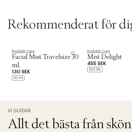
Rekommenderat för di
Rudolph Care
Rudolph Care
Facial Mist Travelsize 30
Mist Delight
455 SEK
ml.
100 ML
130 SEK
30 ml
PRODUKTEN H
WE CARE AB
Fri frak
VI GUIDAR
Allt det bästa från skö
LÄGG TILL N
Øv vi kan desvæ
Leverans