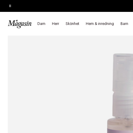
Pause
KÖP 2, SPARA 20%
på hårprodukter
Dam
Herr
Skönhet
Hem & inredning
Barn
Startsida
Skönhet
Minis
Mini hudvård
Ansiktsvård