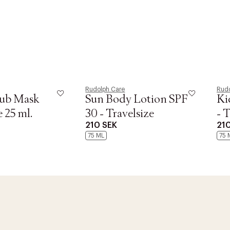
Rudolph Care
Rudo
rub Mask
Sun Body Lotion SPF
Ki
e 25 ml.
30 - Travelsize
- 
210 SEK
21
75 ML
75 
r at kunne se