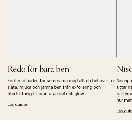
Redo för bara ben
Nis
Förbered huden för sommaren med allt du behöver för
Nischpar
släta, mjuka och jämna ben från exfoliering och
tittar 
återfuktning till brun-utan-sol och glow.
parfymv
hur man 
Läs guiden
Läs gui