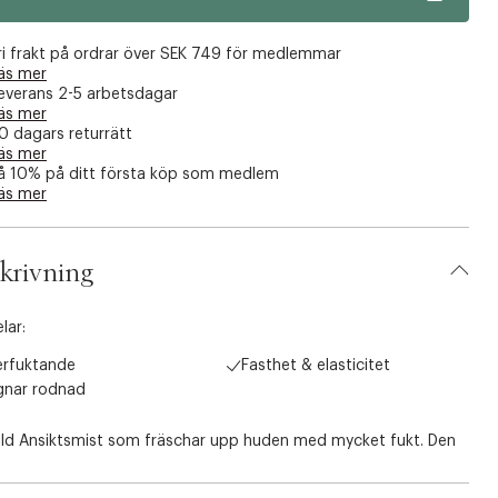
ri frakt på ordrar över SEK 749 för medlemmar
äs mer
everans 2-5 arbetsdagar
äs mer
0 dagars returrätt
äs mer
å 10% på ditt första köp som medlem
äs mer
krivning
lar:
erfuktande
Fasthet & elasticitet
gnar rodnad
ild Ansiktsmist som fräschar upp huden med mycket fukt. Den
en omedelbar känsla av energi och fräschör när huden känns
 och torr. Doften är idealisk för torr, känslig och känslig Hud.