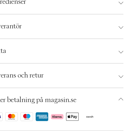
redienser
erantör
antör:
ta
d:
Rudolph Care
 5710111001821
erans och retur
umbers: 04686849
 S00367939
ACLZ26-0008
er betalning på magasin.se