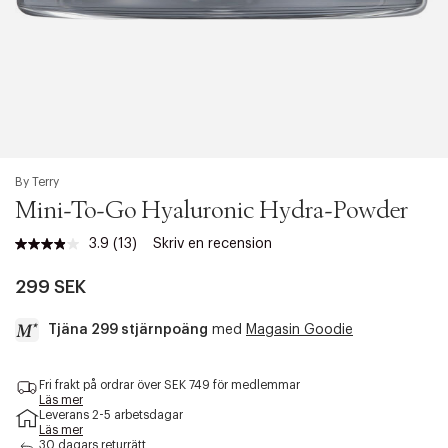
By Terry
Mini-To-Go Hyaluronic Hydra-Powder
3.9
(13)
Skriv en recension
Läs
13
recensioner.
299 SEK
Länk
till
Tjäna 299 stjärnpoäng
med
Magasin Goodie
samma
sida.
a
Fri frakt på ordrar över SEK 749 för medlemmar
c
Läs mer
c
Leverans 2-5 arbetsdagar
e
Läs mer
s
30 dagars returrätt