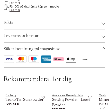
Läs mer
s
Få 10% på ditt första köp som medlem
i
Läs mer
b
i
l
Fakta
i
t
Brand:
By Terry
y
Leverans och retur
EAN: 3700076460230
.
Ax numbers: 06484842
v
SKU: S13141922
a
Säker betalning på magasin.se
ID: BEFB78-0008
r
i
a
t
i
o
Rekommenderat för dig
n
.
s
e
l
By Terry
Anastasia Beverly Hills
Gosh
Tea to Tan Sun Powder
Setting Powder - Loose
Miner
e
c
699 SEK
195 S
Powder
8 G