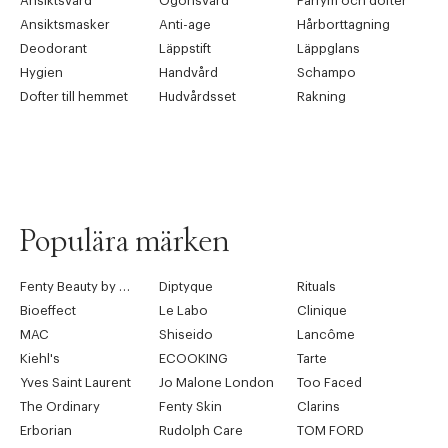
Ansiktsvård
Ögonsvård
Parfym och dofter
Ansiktsmasker
Anti-age
Hårborttagning
Deodorant
Läppstift
Läppglans
Hygien
Handvård
Schampo
Dofter till hemmet
Hudvårdsset
Rakning
Populära märken
Fenty Beauty by Rihanna
Diptyque
Rituals
Bioeffect
Le Labo
Clinique
MAC
Shiseido
Lancôme
Kiehl's
ECOOKING
Tarte
Yves Saint Laurent
Jo Malone London
Too Faced
The Ordinary
Fenty Skin
Clarins
Erborian
Rudolph Care
TOM FORD