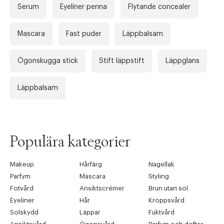
Serum
Eyeliner penna
Flytande concealer
Mascara
Fast puder
Läppbalsam
Ögonskugga stick
Stift läppstift
Läppglans
Läppbalsam
Populära kategorier
Makeup
Hårfärg
Nagellak
Parfym
Mascara
Styling
Fotvård
Ansiktscrémer
Brun utan sol
Eyeliner
Hår
Kroppsvård
Solskydd
Läppar
Fuktvård