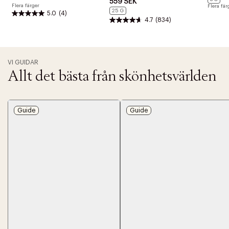
t
559 SEK
Flera färger
Flera fär
i
25 G
5.0
(4)
o
4.7
(834)
n
VI GUIDAR
Allt det bästa från skönhetsvärlden
Guide
Guide