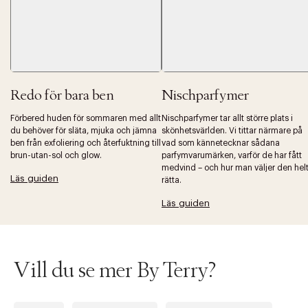
Redo för bara ben
Nischparfymer
Förbered huden för sommaren med allt
Nischparfymer tar allt större plats i
du behöver för släta, mjuka och jämna
skönhetsvärlden. Vi tittar närmare på
ben från exfoliering och återfuktning till
vad som kännetecknar sådana
brun-utan-sol och glow.
parfymvarumärken, varför de har fått
medvind – och hur man väljer den hel
Läs guiden
rätta.
Läs guiden
Vill du se mer By Terry?