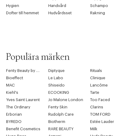
Hygien
Handvård
Schampo
Dofter till hemmet
Hudvårdsset
Rakning
Populära märken
Fenty Beauty by Rihanna
Diptyque
Rituals
Bioeffect
Le Labo
Clinique
MAC
Shiseido
Lancôme
Kiehl's
ECOOKING
Tarte
Yves Saint Laurent
Jo Malone London
Too Faced
The Ordinary
Fenty Skin
Clarins
Erborian
Rudolph Care
TOM FORD
BYREDO
Biotherm
Estée Lauder
Benefit Cosmetics
RARE BEAUTY
Milk