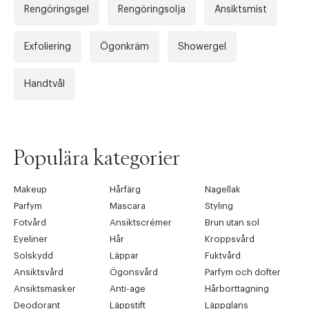
Rengöringsgel
Rengöringsolja
Ansiktsmist
Exfoliering
Ögonkräm
Showergel
Handtvål
Populära kategorier
Makeup
Hårfärg
Nagellak
Parfym
Mascara
Styling
Fotvård
Ansiktscrémer
Brun utan sol
Eyeliner
Hår
Kroppsvård
Solskydd
Läppar
Fuktvård
Ansiktsvård
Ögonsvård
Parfym och dofter
Ansiktsmasker
Anti-age
Hårborttagning
Deodorant
Läppstift
Läppglans