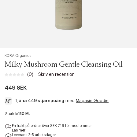
KORA Organics
Milky Mushroom Gentle Cleansing Oil
(0)
Skriv en recension
Inget
klassificeringsvärde.
Länk
449 SEK
till
samma
Tjäna 449 stjärnpoäng
med
Magasin Goodie
sida.
a
Storlek:
150 ML
c
c
Fri frakt på ordrar över SEK 749 för medlemmar
e
Läs mer
Leverans 2-5 arbetsdagar
s