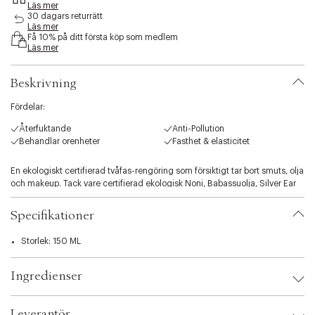
Läs mer
s
30 dagars returrätt
i
Läs mer
b
Få 10% på ditt första köp som medlem
i
Läs mer
l
i
Beskrivning
t
y
Fördelar:
.
v
Återfuktande
Anti-Pollution
a
Behandlar orenheter
Fasthet & elasticitet
r
i
En ekologiskt certifierad tvåfas-rengöring som försiktigt tar bort smuts, olja
a
och makeup. Tack vare certifierad ekologisk Noni, Babassuolja, Silver Ear
t
Mushroom och Äpplefröolja rengör den huden samtidigt som den ger
i
näring
o
Specifikationer
n
TACK VARE:
.
Storlek: 150 ML
BABASSUOLJA
s
Rik på essentiella fettsyror och antioxidanter som ger näring och mjukgör
e
huden
Ingredienser
l
Innehåller kraftulla emollienta fördelar som lugnar och mjukgör huden
e
Innehåller antibakteriella och anti-inflammatoriska fördelar
c
Leverantör