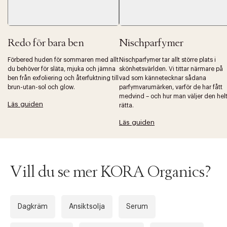
Redo för bara ben
Nischparfymer
Förbered huden för sommaren med allt
Nischparfymer tar allt större plats i
du behöver för släta, mjuka och jämna
skönhetsvärlden. Vi tittar närmare på
Tidigare
Nä
ben från exfoliering och återfuktning till
vad som kännetecknar sådana
brun-utan-sol och glow.
parfymvarumärken, varför de har fått
medvind – och hur man väljer den hel
Läs guiden
rätta.
Läs guiden
Vill du se mer KORA Organics?
Dagkräm
Ansiktsolja
Serum