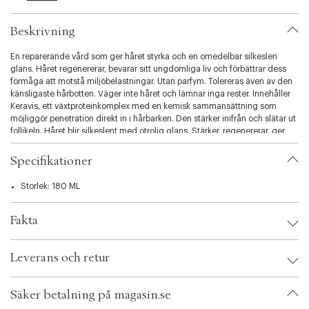
l
i
Beskrivning
t
y
En reparerande vård som ger håret styrka och en omedelbar silkeslen
.
glans. Håret regenererar, bevarar sitt ungdomliga liv och förbättrar dess
v
förmåga att motstå miljöbelastningar. Utan parfym. Tolereras även av den
a
känsligaste hårbotten. Väger inte håret och lämnar inga rester. Innehåller
r
Keravis, ett växtproteinkomplex med en kemisk sammansättning som
i
möjliggör penetration direkt in i hårbarken. Den stärker inifrån och slätar ut
a
follikeln. Håret blir silkeslent med otrolig glans. Stärker, regenererar, ger
t
glans och vitalitet. Lämplig för mycket torrt, uttorkat eller skadat Hår och
i
särskilt känslig, allergibenägen hårbotten. Applicera jämnt i nytvättat,
o
Specifikationer
handdukstorkat Hår. Var särskilt uppmärksam på torra ändar. Låt masken
n
sitta kvar i fem till tio minuter som en veckobehandling. Låt masken sitta
.
Storlek: 180 ML
kvar i upp till 30 minuter för en mer intensiv fuktgivande effekt. Kamma
s
igenom håret innan du sköljer ordentligt.
e
Fakta
l
e
c
Brand:
David Mallett
Leverans och retur
t
EAN: 3770002241097
i
Ax numbers: 05081417
o
SKU: S00453543
Säker betalning på magasin.se
n
ID: ADRG64-0008