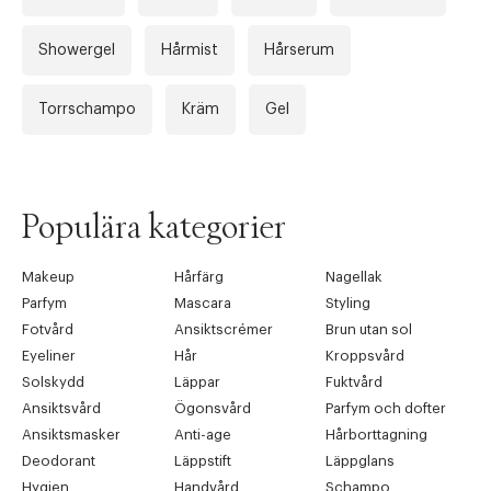
Showergel
Hårmist
Hårserum
Torrschampo
Kräm
Gel
Tidigare
Nä
Populära kategorier
Makeup
Hårfärg
Nagellak
Parfym
Mascara
Styling
Fotvård
Ansiktscrémer
Brun utan sol
Eyeliner
Hår
Kroppsvård
Solskydd
Läppar
Fuktvård
Ansiktsvård
Ögonsvård
Parfym och dofter
Ansiktsmasker
Anti-age
Hårborttagning
Deodorant
Läppstift
Läppglans
Hygien
Handvård
Schampo