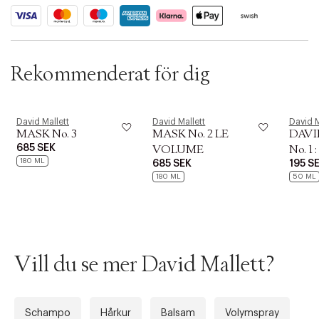
Rekommenderat för dig
David Mallett
David Mallett
David M
MASK No. 3
MASK No. 2 LE
DAVI
685 SEK
VOLUME
No. 1
180 ML
685 SEK
195 S
180 m
180 ML
50 ML
Vill du se mer David Mallett?
Schampo
Hårkur
Balsam
Volymspray