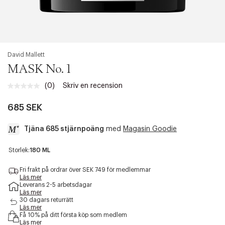
David Mallett
MASK No. 1
(0)
Skriv en recension
Inget
klassificeringsvärde.
Länk
685 SEK
till
samma
Tjäna 685 stjärnpoäng
med
Magasin Goodie
sida.
a
Storlek:
180 ML
c
c
Fri frakt på ordrar över SEK 749 för medlemmar
e
Läs mer
Leverans 2-5 arbetsdagar
s
Läs mer
s
30 dagars returrätt
i
Läs mer
b
Få 10% på ditt första köp som medlem
i
Läs mer