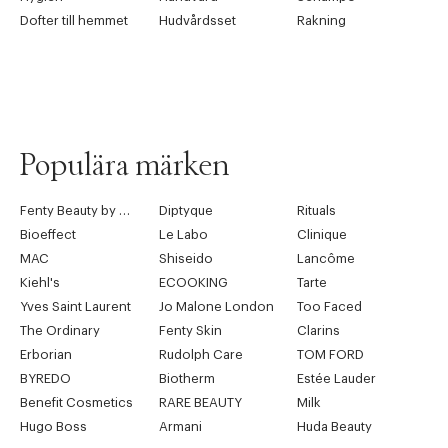
Dofter till hemmet
Hudvårdsset
Rakning
Populära märken
Fenty Beauty by Rihanna
Diptyque
Rituals
Bioeffect
Le Labo
Clinique
MAC
Shiseido
Lancôme
Kiehl's
ECOOKING
Tarte
Yves Saint Laurent
Jo Malone London
Too Faced
The Ordinary
Fenty Skin
Clarins
Erborian
Rudolph Care
TOM FORD
BYREDO
Biotherm
Estée Lauder
Benefit Cosmetics
RARE BEAUTY
Milk
Hugo Boss
Armani
Huda Beauty