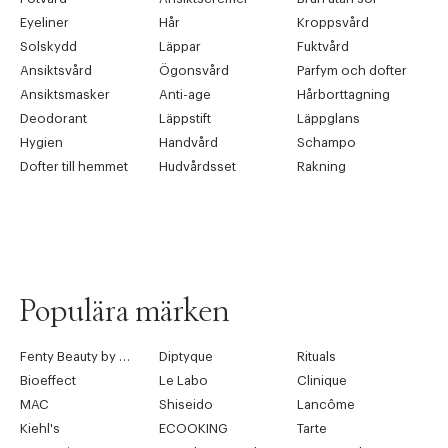
Eyeliner
Hår
Kroppsvård
Solskydd
Läppar
Fuktvård
Ansiktsvård
Ögonsvård
Parfym och dofter
Ansiktsmasker
Anti-age
Hårborttagning
Deodorant
Läppstift
Läppglans
Hygien
Handvård
Schampo
Dofter till hemmet
Hudvårdsset
Rakning
Populära märken
Fenty Beauty by Rihanna
Diptyque
Rituals
Bioeffect
Le Labo
Clinique
MAC
Shiseido
Lancôme
Kiehl's
ECOOKING
Tarte