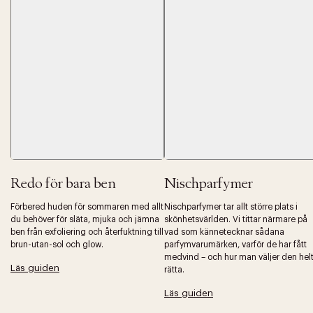
Tidigare
Nä
Redo för bara ben
Nischparfymer
Förbered huden för sommaren med allt
Nischparfymer tar allt större plats i
du behöver för släta, mjuka och jämna
skönhetsvärlden. Vi tittar närmare på
ben från exfoliering och återfuktning till
vad som kännetecknar sådana
brun-utan-sol och glow.
parfymvarumärken, varför de har fått
medvind – och hur man väljer den hel
Läs guiden
rätta.
Läs guiden