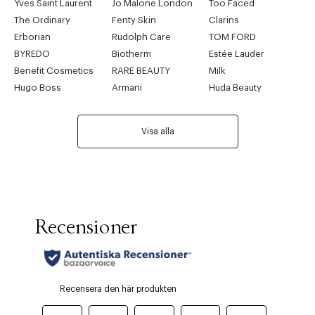
Yves Saint Laurent
Jo Malone London
Too Faced
The Ordinary
Fenty Skin
Clarins
Erborian
Rudolph Care
TOM FORD
BYREDO
Biotherm
Estée Lauder
Benefit Cosmetics
RARE BEAUTY
Milk
Hugo Boss
Armani
Huda Beauty
Visa alla