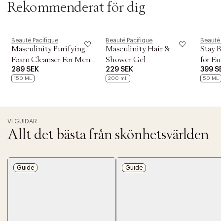
Rekommenderat för dig
Beauté Pacifique
Beauté Pacifique
Beauté 
Masculinity Purifying
Masculinity Hair &
Stay 
Foam Cleanser For Men
Shower Gel
for Fa
289 SEK
229 SEK
399 S
150 ml.
SPF 30
150 ML
200 ml.
50 ML
VI GUIDAR
Allt det bästa från skönhetsvärlden
Guide
Guide