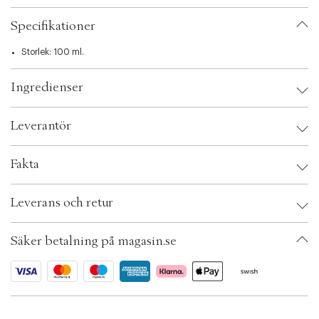
t
i
Specifikationer
o
n
Storlek: 100 ml.
Ingredienser
Leverantör
Leverantör:
Fakta
Säkerhetsinstruktioner:
Brand:
Beauté Pacifique
Leverans och retur
EAN: 5705676001782
Ax numbers: 05021441
SKU: S00434051
Säker betalning på magasin.se
ID: ADJU77-0008
OBS: