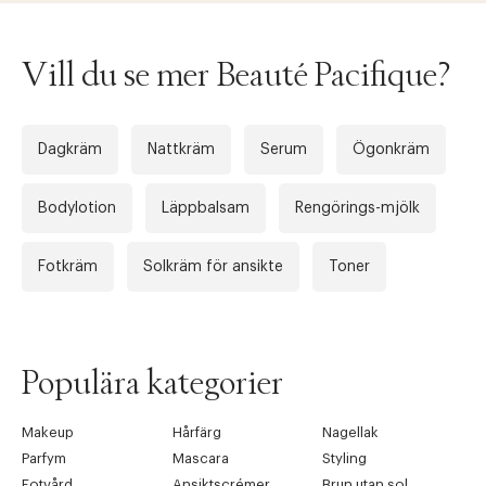
Vill du se mer Beauté Pacifique?
Dagkräm
Nattkräm
Serum
Ögonkräm
Bodylotion
Läppbalsam
Rengörings-mjölk
Fotkräm
Solkräm för ansikte
Toner
Populära kategorier
Makeup
Hårfärg
Nagellak
Parfym
Mascara
Styling
Fotvård
Ansiktscrémer
Brun utan sol