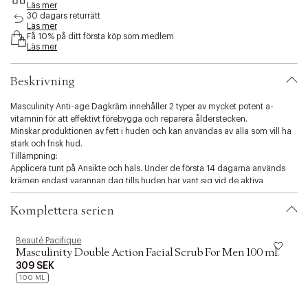
Läs mer
s
30 dagars returrätt
i
Läs mer
b
Få 10% på ditt första köp som medlem
i
Läs mer
l
i
Beskrivning
t
y
Masculinity Anti-age Dagkräm innehåller 2 typer av mycket potent a-
.
vitamnin för att effektivt förebygga och reparera ålderstecken.
v
Minskar produktionen av fett i huden och kan användas av alla som vill ha
a
stark och frisk hud.
r
Tillämpning:
i
Applicera tunt på Ansikte och hals. Under de första 14 dagarna används
a
krämen endast varannan dag tills huden har vant sig vid de aktiva
t
ingredienserna.
i
o
Komplettera serien
n
.
Beauté Pacifique
B
s
Masculinity Double Action Facial Scrub For Men 100 ml.
e
309 SEK
l
100 ML
e
c