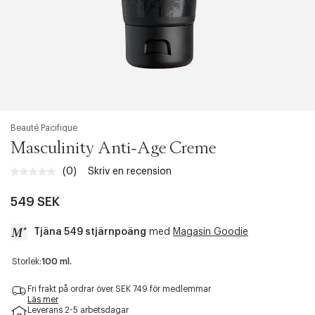
Beauté Pacifique
Masculinity Anti-Age Creme
(0)
Skriv en recension
Inget
klassificeringsvärde.
Länk
549 SEK
till
samma
Tjäna 549 stjärnpoäng
med
Magasin Goodie
sida.
a
Storlek:
100 ml.
c
c
Fri frakt på ordrar över SEK 749 för medlemmar
e
Läs mer
Leverans 2-5 arbetsdagar
s