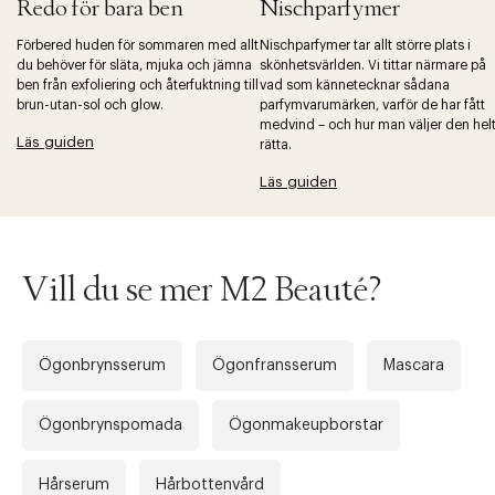
Redo för bara ben
Nischparfymer
Förbered huden för sommaren med allt
Nischparfymer tar allt större plats i
du behöver för släta, mjuka och jämna
skönhetsvärlden. Vi tittar närmare på
ben från exfoliering och återfuktning till
vad som kännetecknar sådana
Tidigare
Nä
brun-utan-sol och glow.
parfymvarumärken, varför de har fått
medvind – och hur man väljer den hel
Läs guiden
rätta.
Läs guiden
Vill du se mer M2 Beauté?
Ögonbrynsserum
Ögonfransserum
Mascara
Ögonbrynspomada
Ögonmakeupborstar
Hårserum
Hårbottenvård