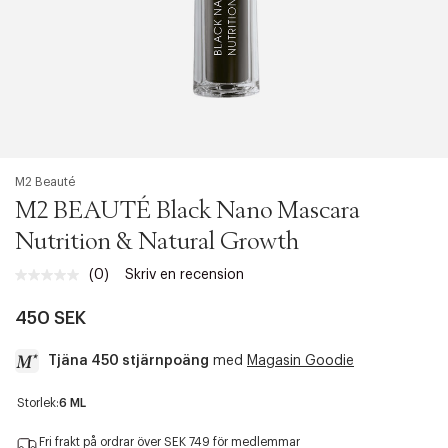
M2 Beauté
M2 BEAUTÉ Black Nano Mascara
Nutrition & Natural Growth
(0)
Skriv en recension
Inget
klassificeringsvärde.
Länk
450 SEK
till
samma
Tjäna 450 stjärnpoäng
med
Magasin Goodie
sida.
a
Storlek:
6 ML
c
c
Fri frakt på ordrar över SEK 749 för medlemmar