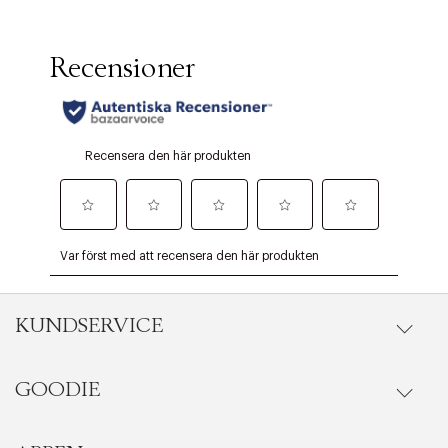
KUNDSERVICE
GOODIE
Onlineköp