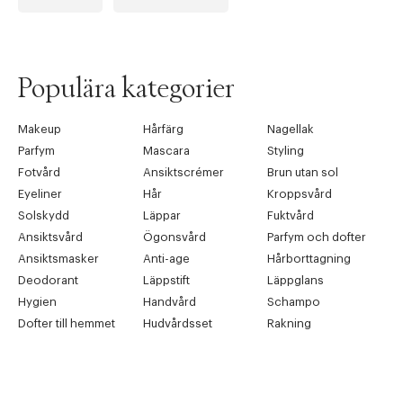
Populära kategorier
Makeup
Hårfärg
Nagellak
Parfym
Mascara
Styling
Fotvård
Ansiktscrémer
Brun utan sol
Eyeliner
Hår
Kroppsvård
Solskydd
Läppar
Fuktvård
Ansiktsvård
Ögonsvård
Parfym och dofter
Ansiktsmasker
Anti-age
Hårborttagning
Deodorant
Läppstift
Läppglans
Hygien
Handvård
Schampo
Dofter till hemmet
Hudvårdsset
Rakning