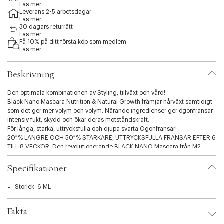
e
Läs mer
Leverans 2-5 arbetsdagar
s
Läs mer
s
30 dagars returrätt
i
Läs mer
b
Få 10% på ditt första köp som medlem
i
Läs mer
l
i
Beskrivning
t
y
Den optimala kombinationen av Styling, tillväxt och vård!
.
Black Nano Mascara Nutrition & Natural Growth främjar hårväxt samtidigt
v
som det ger mer volym och volym. Närande ingredienser ger ögonfransar
a
intensiv fukt, skydd och ökar deras motståndskraft.
r
För långa, starka, uttrycksfulla och djupa svarta Ögonfransar!
i
20 % LÄNGRE OCH 50 % STARKARE, UTTRYCKSFULLA FRANSAR EFTER 6
a
TILL 8 VECKOR. Den revolutionerande BLACK NANO Mascara från M2
t
BEAUTÉ är den perfekta kombinationen av tillväxt, Styling och vård. Den
i
fjäderlätta formulan främjar ögonfranstillväxt samtidigt som den ger dem
o
Specifikationer
mer volym och volym och innehåller inget nickel. Tack vare den
n
specialdesignade borsten och den innovativa nanotekniken blir
.
Storlek: 6 ML
ögonfransarna synligt längre, perfekt separerade och svarta på bara några
s
få drag.
e
De näringsgivande ingredienserna i Mascara återfuktar fransarna intensivt,
Fakta
l
skyddar dem och gör dem mer resistenta – den perfekta lösningen för
e