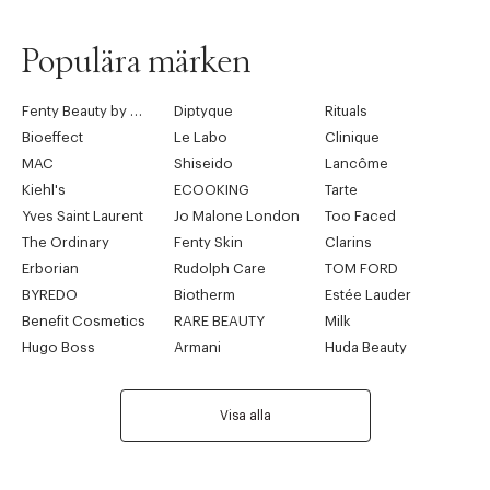
Populära märken
Fenty Beauty by Rihanna
Diptyque
Rituals
Bioeffect
Le Labo
Clinique
MAC
Shiseido
Lancôme
Kiehl's
ECOOKING
Tarte
Yves Saint Laurent
Jo Malone London
Too Faced
The Ordinary
Fenty Skin
Clarins
Erborian
Rudolph Care
TOM FORD
BYREDO
Biotherm
Estée Lauder
Benefit Cosmetics
RARE BEAUTY
Milk
Hugo Boss
Armani
Huda Beauty
Visa alla