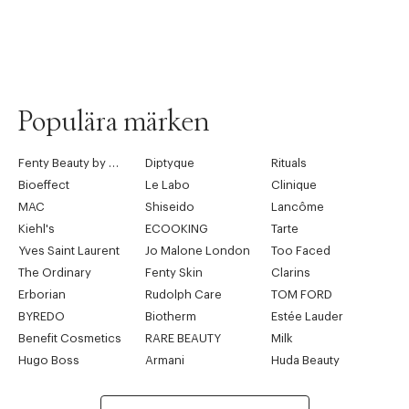
Populära märken
Fenty Beauty by Rihanna
Diptyque
Rituals
Bioeffect
Le Labo
Clinique
MAC
Shiseido
Lancôme
Kiehl's
ECOOKING
Tarte
Yves Saint Laurent
Jo Malone London
Too Faced
The Ordinary
Fenty Skin
Clarins
Erborian
Rudolph Care
TOM FORD
BYREDO
Biotherm
Estée Lauder
Benefit Cosmetics
RARE BEAUTY
Milk
Hugo Boss
Armani
Huda Beauty