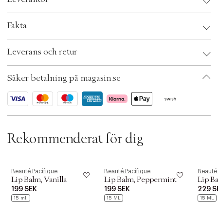
t
i
o
Leverantör:
Fakta
n
Säkerhetsinstruktioner:
Brand:
Beauté Pacifique
Leverans och retur
EAN: 5705676002130
Ax numbers: 05598495
SKU: S00564573
Säker betalning på magasin.se
ID: AFFH38-0008
Rekommenderat för dig
Beauté Pacifique
Beauté Pacifique
Beauté 
Lip Balm, Vanilla
Lip Balm, Peppermint
Lip B
199 SEK
199 SEK
229 S
15 ml.
15 ML
15 ML