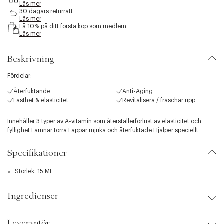
Läs mer
s
30 dagars returrätt
i
Läs mer
b
Få 10% på ditt första köp som medlem
i
Läs mer
l
i
Beskrivning
t
y
Fördelar:
.
v
Återfuktande
Anti-Aging
a
Fasthet & elasticitet
Revitalisera / fräschar upp
r
i
Innehåller 3 typer av A-vitamin som återställerförlust av elasticitet och
a
fyllighet Lämnar torra Läppar mjuka och återfuktade Hjälper speciellt
t
utmanade Läppar tillbaka till de normala Förhindrar och motverkar
i
ljusinducerade skador.
o
Specifikationer
n
.
Storlek: 15 ML
s
e
Ingredienser
l
e
c
Leverantör