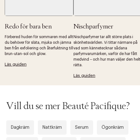
Redo för bara ben
Nischparfymer
Förbered huden för sommaren med allt
Nischparfymer tar allt större plats i
Tidigare
Nä
du behöver för släta, mjuka och jämna
skönhetsvärlden. Vi tittar närmare på
ben från exfoliering och återfuktning till
vad som kännetecknar sådana
brun-utan-sol och glow.
parfymvarumärken, varför de har fått
medvind – och hur man väljer den hel
Läs guiden
rätta.
Läs guiden
Vill du se mer Beauté Pacifique?
Dagkräm
Nattkräm
Serum
Ögonkräm