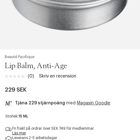
Beauté Pacifique
Lip Balm, Anti-Age
(0)
Skriv en recension
Inget
klassificeringsvärde.
Länk
229 SEK
till
samma
Tjäna 229 stjärnpoäng
med
Magasin Goodie
sida.
a
Storlek:
15 ML
c
c
Fri frakt på ordrar över SEK 749 för medlemmar
e
Läs mer
Leverans 2-5 arbetsdagar
s