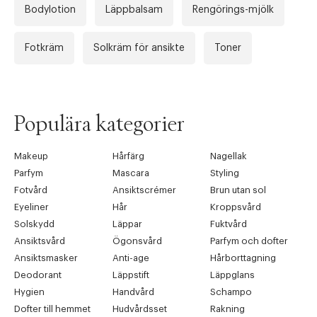
Bodylotion
Läppbalsam
Rengörings-mjölk
Fotkräm
Solkräm för ansikte
Toner
Populära kategorier
Makeup
Hårfärg
Nagellak
Parfym
Mascara
Styling
Fotvård
Ansiktscrémer
Brun utan sol
Eyeliner
Hår
Kroppsvård
Solskydd
Läppar
Fuktvård
Ansiktsvård
Ögonsvård
Parfym och dofter
Ansiktsmasker
Anti-age
Hårborttagning
Deodorant
Läppstift
Läppglans
Hygien
Handvård
Schampo
Dofter till hemmet
Hudvårdsset
Rakning