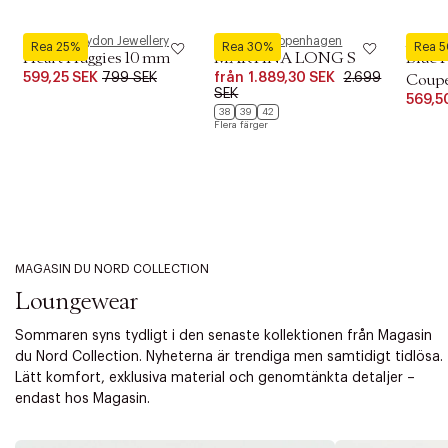
Pernille Corydon Jewellery
Phenumb Copenhagen
Royal 
Rea 25%
Rea 30%
Rea 
Heart Huggies 10 mm
MARTINA LONG S
Blue 
599,25 SEK
799 SEK
från
1.889,30 SEK
2.699
Coupe 
SEK
569,5
38
39
42
Flera färger
MAGASIN DU NORD COLLECTION
Loungewear
Sommaren syns tydligt i den senaste kollektionen från Magasin
du Nord Collection. Nyheterna är trendiga men samtidigt tidlösa.
Lätt komfort, exklusiva material och genomtänkta detaljer –
endast hos Magasin.