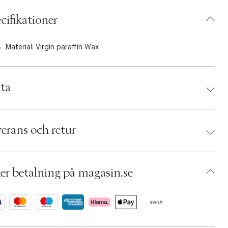
cifikationer
Material: Virgin paraffin Wax
ta
d:
Uyuni
 5708311307737
erans och retur
umbers: 06316804
 S12476549
BBOH44-0008
er betalning på magasin.se