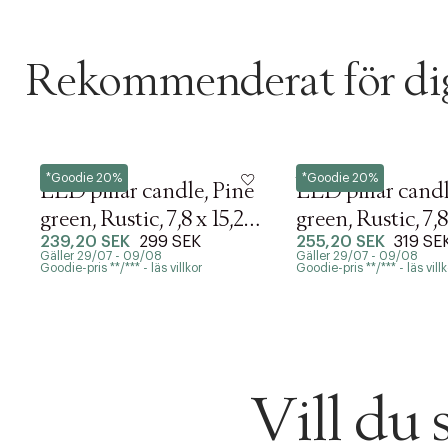
Rekommenderat för di
Uyuni
Uyuni
*Goodie 20%
*Goodie 20%
LED pillar candle, Pine
LED pillar candl
green, Rustic, 7,8 x 15,2
green, Rustic, 7,8
239,20 SEK
299 SEK
255,20 SEK
319 SE
cm (4/24)
cm (4/24)
Gäller 29/07 - 09/08
Gäller 29/07 - 09/08
Goodie-pris **/*** - läs villkor
Goodie-pris **/*** - läs villk
Vill du
PRODUKTEN H