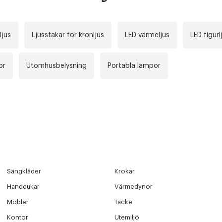
OUT PERSONAL DATA
t på ordrar över SEK 749 kr. för Goodie-medlemmar
ljus
Ljusstakar för kronljus
LED värmeljus
LED figurl
Y ÖNSKAN
rre ikke vise dig denne video. Tillad statistiske cookies fo
tid: 2-5 arbetsdagar.
or
Utomhusbelysning
Portabla lampor
 dagar.
Edit cookies
Stäng
å ditt första köp som medlem
Sängkläder
Krokar
Handdukar
Värmedynor
Möbler
Täcke
Kontor
Utemiljö