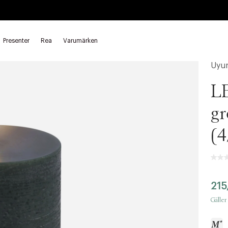
Presenter
Rea
Varumärken
D-ljus
LED blockljus
Uyu
LE
gr
(4
215
Gäller