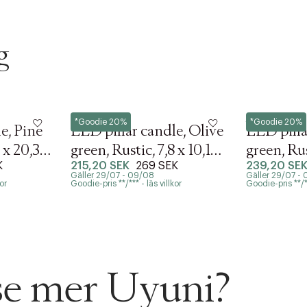
g
Uyuni
Uyuni
*Goodie 20%
*Goodie 20%
e, Pine
LED pillar candle, Olive
LED pilla
 x 20,3
green, Rustic, 7,8 x 10,1
green, Rus
K
215,20 SEK
269 SEK
239,20 SE
cm (4/24)
cm (4/24
Gäller 29/07 - 09/08
Gäller 29/07 -
or
Goodie-pris **/*** - läs villkor
Goodie-pris **/**
 se mer Uyuni?
ITTADES TYVÄRR INTE