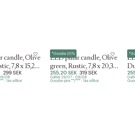
Uyuni
Uyun
*Goodie 20%
*G
r candle, Olive
LED pillar candle, Olive
LE
tic, 7,8 x 15,2
green, Rustic, 7,8 x 20,3
Du
K
299 SEK
255,20 SEK
319 SEK
25
)
cm (4/24)
7,
 09/08
Gäller 29/07 - 09/08
Gäll
* - läs villkor
Goodie-pris **/*** - läs villkor
Goodi