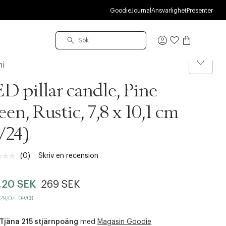
U
Goodie
Journal
Ansvarlighet
Presenter
Logga
in
ni
D pillar candle, Pine
een, Rustic, 7,8 x 10,1 cm
/24)
(0)
Skriv en recension
Inget
klassificeringsvärde.
Länk
,20 SEK
269 SEK
till
samma
 29/07 - 09/08
sida.
Tjäna 215 stjärnpoäng
med
Magasin Goodie