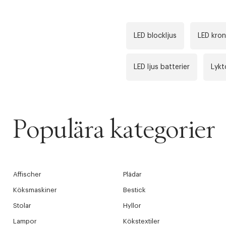
WE CARE AB
Fri frak
LED blockljus
LED kron
LÄGG TILL N
Øv vi kan desvæ
Leverans
Tidigare
videoen
LED ljus batterier
Lykt
Retur 30
Få 10% p
Populära kategorier
Affischer
Plädar
Köksmaskiner
Bestick
Stolar
Hyllor
Lampor
Kökstextiler