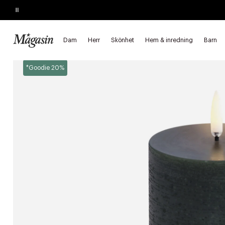
Pause
SKYNDA FYNDA
Upp till 40% på SAGE, Georg Jensen, SMEG m.fl.
Dam
Herr
Skönhet
Hem & inredning
Barn
Startsida
Hem & inredning
Inredning
Ljus & ljusstakar
LE
*Goodie 20%