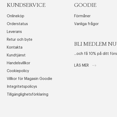
KUNDSERVICE
GOODIE
Onlineköp
Förmåner
Orderstatus
Vanliga frågor
Leverans
Retur och byte
BLI MEDLEM NU
Kontakta
...och få 10% på ditt för
Kundtjänst
Handelsvillkor
LÄS MER
Cookiepolicy
Villkor för Magasin Goodie
Integritetspolicys
Tillgänglighetsförklaring