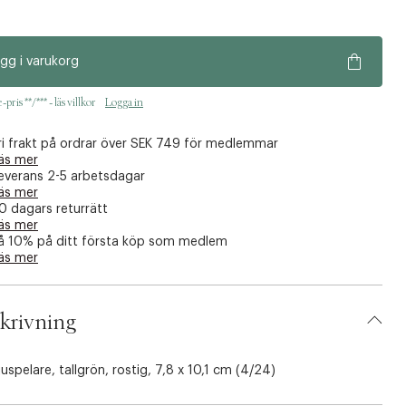
gg i varukorg
pris **/*** - läs villkor
Logga in
ri frakt på ordrar över SEK 749 för medlemmar
äs mer
everans 2-5 arbetsdagar
äs mer
0 dagars returrätt
äs mer
å 10% på ditt första köp som medlem
äs mer
krivning
juspelare, tallgrön, rostig, 7,8 x 10,1 cm (4/24)