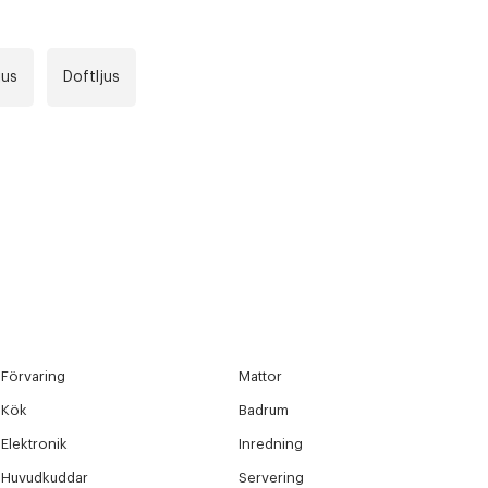
jus
Doftljus
r at kunne se
Nästa
Förvaring
Mattor
Kök
Badrum
Elektronik
Inredning
Huvudkuddar
Servering