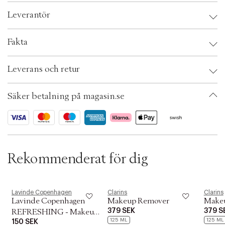
rengöra två gånger för att få huden ordentligt ren. Den första rengöringen
c
tar bort makeupen, och den andra tar bort smuts och rengör på djupet. Ska
Leverantör
t
inte sköljas av.
i
o
Leverantör:
Fakta
n
Säkerhetsinstruktioner:
Brand:
Lavinde Copenhagen
Leverans och retur
EAN: 5700002067616
Ax numbers: 05538996
SKU: S00552303
Säker betalning på magasin.se
ID: AFAQ74-0008
Rekommenderat för dig
Lavinde Copenhagen
Clarins
Clarins
Lavinde Copenhagen
Makeup Remover
Make
379 SEK
379 S
REFRESHING - Makeup
125 ML
125 ML
150 SEK
Remover 150 ml