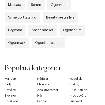
Mascara
Serum
Ögonkräm
Sminkborttagning
Beauty bestsellers
Dagkräm
Sheet masker
Ögonserum
Ögonmask
Ögonfransserum
Populära kategorier
Makeup
Hårfärg
Nagellak
Parfym
Mascara
Styling
Fotvård
Ansiktscrémer
Brun utan sol
Eyeliner
Hår
Kroppsvård
Solskydd
Läppar
Fuktvård