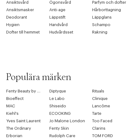
Ansiktsvård
Ögonsvård
Parfym och dofter
Ansiktsmasker
Anti-age
Hårborttagning
Deodorant
Läppstift
Läppglans
Hygien
Handvård
Schampo
Dofter till hemmet
Hudvårdsset
Rakning
Populära märken
Fenty Beauty by Rihanna
Diptyque
Rituals
Bioeffect
Le Labo
Clinique
MAC
Shiseido
Lancôme
Kiehl's
ECOOKING
Tarte
Yves Saint Laurent
Jo Malone London
Too Faced
The Ordinary
Fenty Skin
Clarins
Erborian
Rudolph Care
TOM FORD