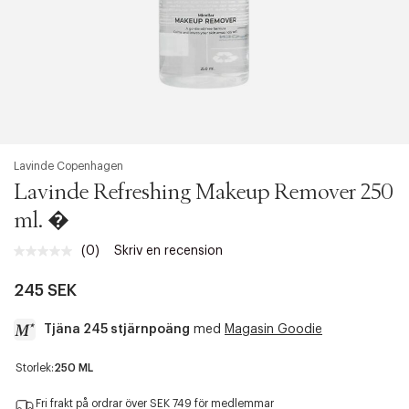
Lavinde Copenhagen
Lavinde Refreshing Makeup Remover 250
ml. �
(0)
Skriv en recension
Inget
klassificeringsvärde.
Länk
245 SEK
till
samma
Tjäna 245 stjärnpoäng
med
Magasin Goodie
sida.
a
Storlek:
250 ML
c
c
Fri frakt på ordrar över SEK 749 för medlemmar