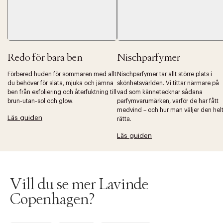
Redo för bara ben
Nischparfymer
Förbered huden för sommaren med allt
Nischparfymer tar allt större plats i
du behöver för släta, mjuka och jämna
skönhetsvärlden. Vi tittar närmare på
Tidigare
Nä
ben från exfoliering och återfuktning till
vad som kännetecknar sådana
brun-utan-sol och glow.
parfymvarumärken, varför de har fått
medvind – och hur man väljer den hel
Läs guiden
rätta.
Läs guiden
Vill du se mer Lavinde
Copenhagen?