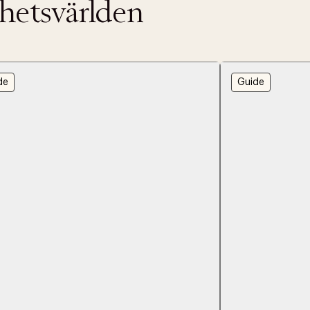
nhetsvärlden
de
Guide
ITTADES TYVÄRR INTE
OUT PERSONAL DATA
t på ordrar över SEK 749 kr. för Goodie-medlemmar
Y ÖNSKAN
rre ikke vise dig denne video. Tillad statistiske cookies fo
tid: 2-5 arbetsdagar.