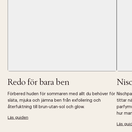
Tidigare
videoen
Retur 30
Få 10% p
Redo för bara ben
Nis
Förbered huden för sommaren med allt du behöver för
Nischpar
släta, mjuka och jämna ben från exfoliering och
tittar 
återfuktning till brun-utan-sol och glow.
parfymv
hur man 
Läs guiden
Läs gui