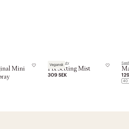
Sanzi Beauty
Seph
Vegansk
inal Mini
Fix Setting Mist
Ma
309 SEK
12
pray
40 