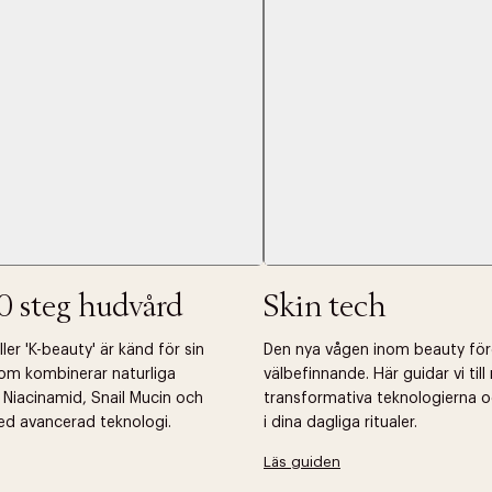
Nästa
0 steg hudvård
Skin tech
er 'K-beauty' är känd för sin
Den nya vågen inom beauty fö
om kombinerar naturliga
välbefinnande. Här guidar vi til
 Niacinamid, Snail Mucin och
transformativa teknologierna o
ed avancerad teknologi.
i dina dagliga ritualer.
Läs guiden