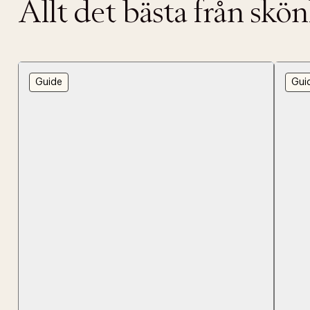
Allt det bästa från skö
Guide
Gui
PRODUKTEN H
WE CARE AB
Fri frak
LÄGG TILL N
Øv vi kan desvæ
Leverans