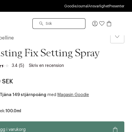
R
Goodie
Journal
Ansvarlighet
Presenter
Logga
in
elline
sting Fix Setting Spray
3.4
(5)
Skriv en recension
Läs
5
recensioner.
 SEK
Länk
till
samma
Tjäna 149 stjärnpoäng
med
Magasin Goodie
sida.
ek:
100.0ml
gg i varukorg