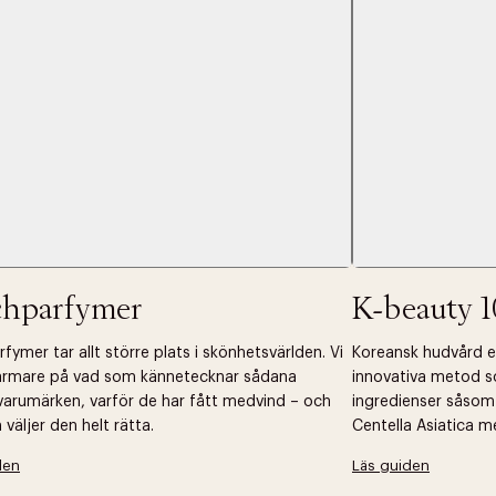
 dagar.
Edit cookies
Stäng
å ditt första köp som medlem
chparfymer
K-beauty 1
fymer tar allt större plats i skönhetsvärlden. Vi
Koreansk hudvård ell
närmare på vad som kännetecknar sådana
innovativa metod s
arumärken, varför de har fått medvind – och
ingredienser såsom
väljer den helt rätta.
Centella Asiatica m
den
Läs guiden