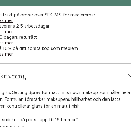
ri frakt på ordrar över SEK 749 för medlemmar
äs mer
everans 2-5 arbetsdagar
äs mer
0 dagars returrätt
äs mer
å 10% på ditt första köp som medlem
äs mer
krivning
ng Fix Setting Spray för matt finish och makeup som håller hela
n. Formulan förstärker makeupens hållbarhet och den lätta
en kontrollerar glans för en matt finish.
r sminket på plats i upp till 16 timmar*
-komedogen
känsla