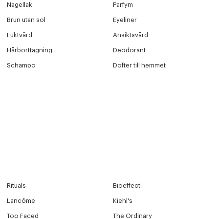
Nagellak
Parfym
Brun utan sol
Eyeliner
Fuktvård
Ansiktsvård
Hårborttagning
Deodorant
Schampo
Dofter till hemmet
Rituals
Bioeffect
Lancôme
Kiehl's
Too Faced
The Ordinary