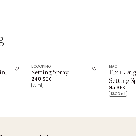
g
ECOOKING
MAC
ini
Setting Spray
Fix+ Orig
240 SEK
Setting S
75 ml
95 SEK
13.00 ml