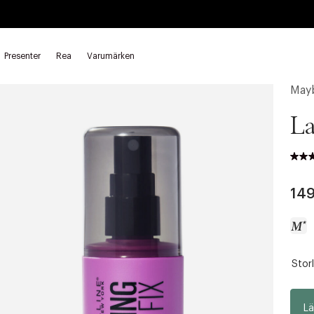
Presenter
Rea
Varumärken
pray
Fixeringsspray
Mayb
La
149
Storl
a
c
c
Lä