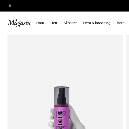
Pause
SLUTAR SNART
Köp 2, spara 20%
på hårprodukter
Dam
Herr
Skönhet
Hem & inredning
Barn
Startsida
Skönhet
Makeup
Ansikte
Primer och fixeringss