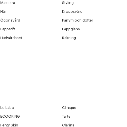
Mascara
Styling
Hår
Kroppsvård
Ögonsvård
Parfym och dofter
Läppstift
Läppglans
Hudvårdsset
Rakning
Le Labo
Clinique
ECOOKING
Tarte
Fenty Skin
Clarins