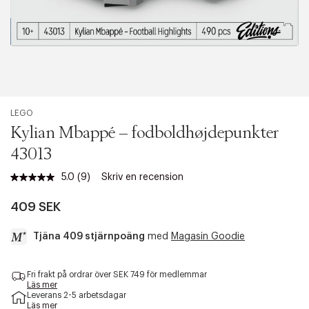
LEGO
Kylian Mbappé – fodboldhøjdepunkter
43013
5.0
(9)
Skriv en recension
Läs
9
recensioner.
409 SEK
Länk
till
Tjäna 409 stjärnpoäng
med
Magasin Goodie
samma
sida.
a
Fri frakt på ordrar över SEK 749 för medlemmar
c
Läs mer
c
Leverans 2-5 arbetsdagar
e
Läs mer