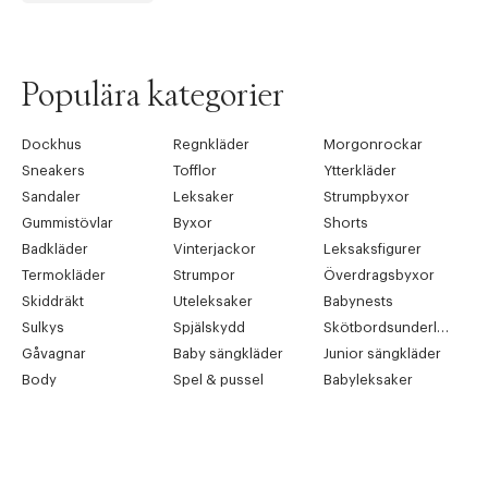
Populära kategorier
Dockhus
Regnkläder
Morgonrockar
Sneakers
Tofflor
Ytterkläder
Sandaler
Leksaker
Strumpbyxor
Gummistövlar
Byxor
Shorts
Badkläder
Vinterjackor
Leksaksfigurer
Termokläder
Strumpor
Överdragsbyxor
Skiddräkt
Uteleksaker
Babynests
Sulkys
Spjälskydd
Skötbordsunderlägg
Gåvagnar
Baby sängkläder
Junior sängkläder
Body
Spel & pussel
Babyleksaker