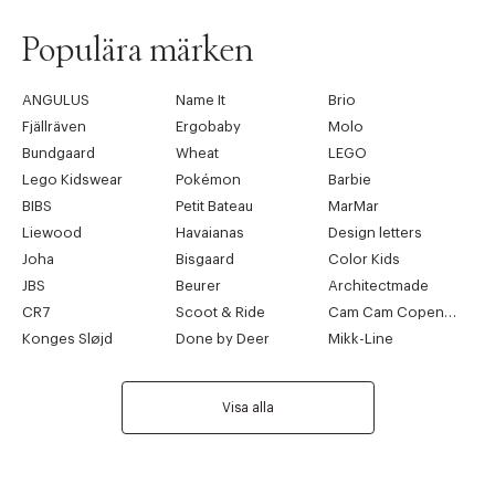
Populära märken
ANGULUS
Name It
Brio
Fjällräven
Ergobaby
Molo
Bundgaard
Wheat
LEGO
Lego Kidswear
Pokémon
Barbie
BIBS
Petit Bateau
MarMar
Liewood
Havaianas
Design letters
Joha
Bisgaard
Color Kids
JBS
Beurer
Architectmade
CR7
Scoot & Ride
Cam Cam Copenhagen
Konges Sløjd
Done by Deer
Mikk-Line
Visa alla