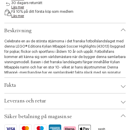
s
30 dagars returrätt
Läs mer
s
Få 10% på ditt första köp som medlem
i
Läs mer
b
i
l
Beskrivning
i
t
Celebrate en av de största stjärnorna i det franska fotbollslandslaget med
y
denna LEGO® Editions Kylian Mbappé Soccer Highlights (43013) byggnad
.
för pojkar, flickor och sportfans i åldern 10 år och uppåt. Fotbollsfans
v
kommer att känna sig som världsmästare när de bygger denna samlarbara
a
visningsmodell. Basen i det franska landslagets färger innehåller Kylian
r
Mbappés namn och har en stor 10- vilket är hans skjortnummer. Denna
i
Mbappé -merchandise har en samlarobjekt fakta plack med sin signatur
a
och spelarstatistik, plus en Mbappé minifigur som gör ett mål. Detta - set
t
blir ett bra dekorstycke med -sporttema för fans att stolt visa upp. Detta set
Fakta
i
är en fantastisk födelsedags- eller semestergåva för pojkar, flickor och
o
fotbollsfans. Instruktionerna finns tillgängliga digitalt i LEGO Builder-
Brand:
LEGO
n
appen, där fotbollsfans kan spåra sina byggframsteg och rotera sina
Leverans och retur
EAN: 5702018069530
.
skapelser. Detta -set innehåller 490 delar.
Ax numbers: 07132481
s
SKU: S15443420
e
Säker betalning på magasin.se
ID: BRAL21-0008
l
e
c