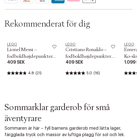
t
i
o
n
Rekommenderat för dig
LEGO
LEGO
LEGO
Lionel Messi –
Cristiano Ronaldo –
Emera
fodboldhøjdepunkter
fodboldhøjdepunkter
Ko-sl
409 SEK
409 SEK
1.099
43011
43012
4.8
(21)
5.0
(16)
Sommarklar garderob för små
äventyrare
Sommaren är här – fyll barnens garderob med lätta lager,
färgglada tryck och massor av luftiga plagg för sol och lek.