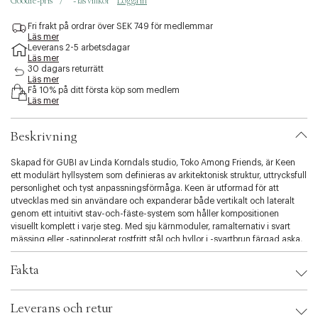
Goodie-pris **/*** - läs villkor
Logga in
c
c
Fri frakt på ordrar över SEK 749 för medlemmar
e
Läs mer
s
Leverans 2-5 arbetsdagar
s
Läs mer
30 dagars returrätt
i
Läs mer
b
Få 10% på ditt första köp som medlem
i
Läs mer
l
i
t
Beskrivning
y
.
Skapad för GUBI av Linda Korndals studio, Toko Among Friends, är Keen
v
ett modulärt hyllsystem som definieras av arkitektonisk struktur, uttrycksfull
a
personlighet och tyst anpassningsförmåga. Keen är utformad för att
r
utvecklas med sin användare och expanderar både vertikalt och lateralt
i
genom ett intuitivt stav-och-fäste-system som håller kompositionen
a
visuellt komplett i varje steg. Med sju kärnmoduler, ramalternativ i svart
t
mässing eller -satinpolerat rostfritt stål och hyllor i -svartbrun färgad aska,
i
ALPI-faner eller coolgrått glas ger systemet både skulptural rytm,
o
materialdjup och känslomässig resonans till hem, gästfrihetsinställningar
Fakta
n
och arbetsytor.
.
Brand:
Gubi
s
Leverans och retur
EAN: 5715880728184
e