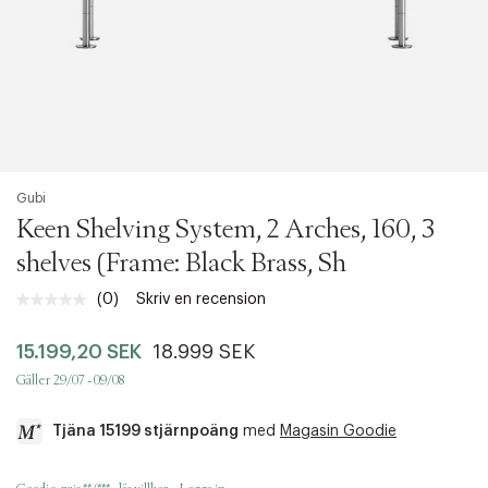
Gubi
Keen Shelving System, 2 Arches, 160, 3
shelves (Frame: Black Brass, Sh
(0)
Skriv en recension
Inget
klassificeringsvärde.
Länk
15.199,20 SEK
18.999 SEK
till
samma
Gäller 29/07 - 09/08
sida.
Tjäna 15199 stjärnpoäng
med
Magasin Goodie
a