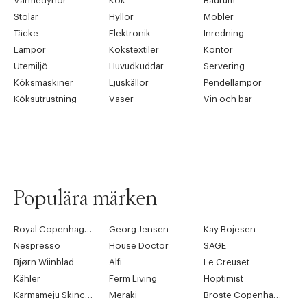
Värmedynor
Kök
Badrum
Stolar
Hyllor
Möbler
Täcke
Elektronik
Inredning
Lampor
Kökstextiler
Kontor
Utemiljö
Huvudkuddar
Servering
Köksmaskiner
Ljuskällor
Pendellampor
Köksutrustning
Vaser
Vin och bar
Populära märken
Royal Copenhagen
Georg Jensen
Kay Bojesen
Nespresso
House Doctor
SAGE
Bjørn Wiinblad
Alfi
Le Creuset
Kähler
Ferm Living
Hoptimist
Karmameju Skincare
Meraki
Broste Copenhagen