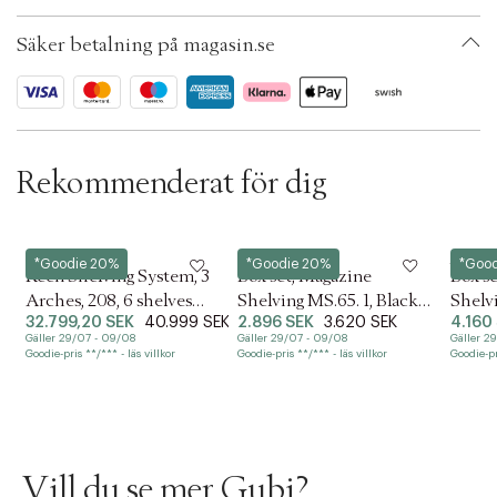
Ax numbers: 07100962
l
SKU: S15373332
e
Säker betalning på magasin.se
ID: BQOM43-0008
c
t
i
o
n
Rekommenderat för dig
Gubi
Moebe
Moebe
*Goodie 20%
*Goodie 20%
*Goo
Keen Shelving System, 3
Box set, Magazine
Box s
Arches, 208, 6 shelves
Shelving MS.65. 1, Black
Shelvi
32.799,20 SEK
40.999 SEK
2.896 SEK
3.620 SEK
4.160
(Frame: Black Brass, Sh
shelves, Black leg
shelve
Gäller 29/07 - 09/08
Gäller 29/07 - 09/08
Gäller 2
Goodie-pris **/*** - läs villkor
Goodie-pris **/*** - läs villkor
Goodie-pri
Vill du se mer Gubi?