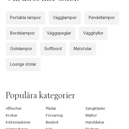
Portabla lampor
Vägglampor
Pendellampor
Bordslampor
Väggspeglar
Vägghyllor
Golvlampor
Soffbord
Matstolar
Tidigare
Nä
Lounge stolar
Populära kategorier
Affischer
Plädar
Sängkläder
Krokar
Förvaring
Mattor
Köksmaskiner
Bestick
Handdukar