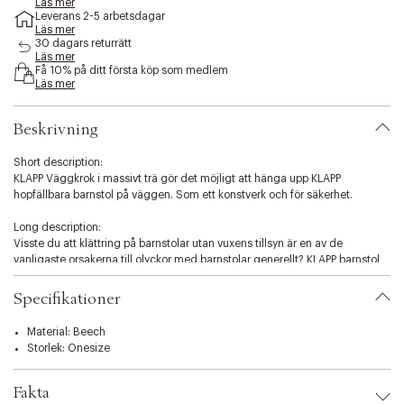
Läs mer
s
Leverans 2-5 arbetsdagar
s
Läs mer
i
30 dagars returrätt
b
Läs mer
Få 10% på ditt första köp som medlem
i
Läs mer
l
i
t
Beskrivning
y
.
Short description:
v
KLAPP Väggkrok i massivt trä gör det möjligt att hänga upp KLAPP
a
hopfällbara barnstol på väggen. Som ett konstverk och för säkerhet.
r
i
Long description:
a
Visste du att klättring på barnstolar utan vuxens tillsyn är en av de
t
vanligaste orsakerna till olyckor med barnstolar generellt? KLAPP barnstol
i
är mycket enkel att fälla ihop och ställa undan. Gör det till en vana att
o
plocka undan KLAPP av säkerhetsskäl. Och häng upp den med den här lilla
Specifikationer
n
kroken har du ingen ursäkt.
.
Material: Beech
s
KLAPP Väggkrok är tillverkad av spillmaterial från produktionen av KLAPP
Storlek: Onesize
e
barnstol.
l
En mässingsskruv ingår.
e
Fakta
c