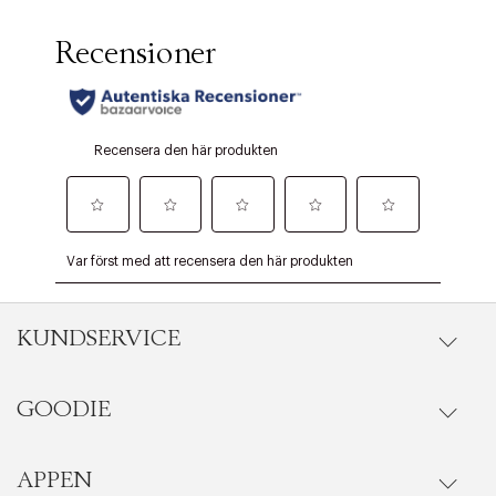
KUNDSERVICE
GOODIE
Onlineköp
Orderstatus
APPEN
Förmåner