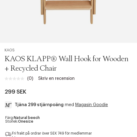
KAOS
KAOS KLAPP® Wall Hook for Wooden
+ Recycled Chair
(0)
Skriv en recension
Inget
klassificeringsvärde.
Länk
299 SEK
till
samma
Tjäna 299 stjärnpoäng
med
Magasin Goodie
sida.
a
Färg:
Natural beech
Storlek:
Onesize
c
c
Fri frakt på ordrar över SEK 749 för medlemmar
e