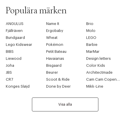
Populära märken
ANGULUS
Name It
Brio
Fjällräven
Ergobaby
Molo
Bundgaard
Wheat
LEGO
Lego Kidswear
Pokémon
Barbie
BIBS
Petit Bateau
MarMar
Liewood
Havaianas
Design letters
Joha
Bisgaard
Color Kids
JBS
Beurer
Architectmade
CR7
Scoot & Ride
Cam Cam Copenhagen
Konges Sløjd
Done by Deer
Mikk-Line
Visa alla