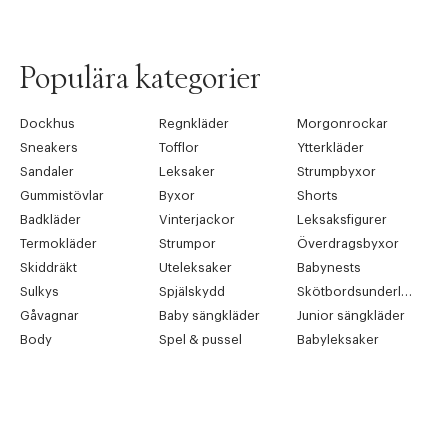
Populära kategorier
Dockhus
Regnkläder
Morgonrockar
Sneakers
Tofflor
Ytterkläder
Sandaler
Leksaker
Strumpbyxor
Gummistövlar
Byxor
Shorts
Badkläder
Vinterjackor
Leksaksfigurer
Termokläder
Strumpor
Överdragsbyxor
Skiddräkt
Uteleksaker
Babynests
Sulkys
Spjälskydd
Skötbordsunderlägg
Gåvagnar
Baby sängkläder
Junior sängkläder
Body
Spel & pussel
Babyleksaker