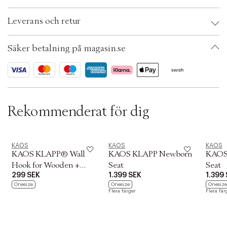
t
Brand:
KAOS
i
Leverans och retur
EAN: 7072532001780
o
Färg: Natural beech
n
Ax numbers: 07129845
Säker betalning på magasin.se
SKU: S15438458
ID: BQZK35-6JY1
Rekommenderat för dig
KAOS
KAOS
KAOS
KAOS KLAPP® Wall
KAOS KLAPP Newborn
KAOS
Hook for Wooden +
Seat
Seat
299 SEK
1.399 SEK
1.399
Recycled Chair
Onesize
Onesize
Onesize
Flera färger
Flera fär