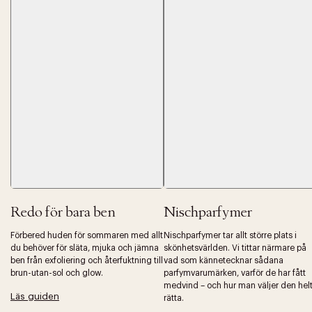
Tidigare
Nä
Redo för bara ben
Nischparfymer
Förbered huden för sommaren med allt
Nischparfymer tar allt större plats i
du behöver för släta, mjuka och jämna
skönhetsvärlden. Vi tittar närmare på
ben från exfoliering och återfuktning till
vad som kännetecknar sådana
brun-utan-sol och glow.
parfymvarumärken, varför de har fått
medvind – och hur man väljer den hel
Läs guiden
rätta.