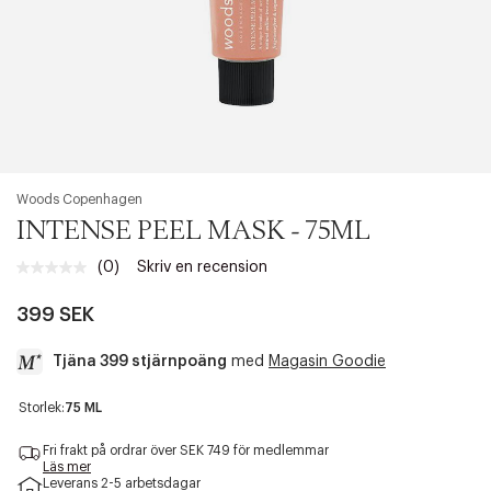
Woods Copenhagen
INTENSE PEEL MASK - 75ML
(0)
Skriv en recension
Inget
klassificeringsvärde.
Länk
399 SEK
till
samma
Tjäna 399 stjärnpoäng
med
Magasin Goodie
sida.
a
Storlek:
75 ML
c
c
Fri frakt på ordrar över SEK 749 för medlemmar
e
Läs mer
Leverans 2-5 arbetsdagar
s