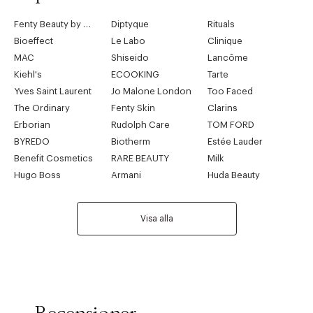
Fenty Beauty by Rihanna
Diptyque
Rituals
Bioeffect
Le Labo
Clinique
MAC
Shiseido
Lancôme
Kiehl's
ECOOKING
Tarte
Yves Saint Laurent
Jo Malone London
Too Faced
The Ordinary
Fenty Skin
Clarins
Erborian
Rudolph Care
TOM FORD
BYREDO
Biotherm
Estée Lauder
Benefit Cosmetics
RARE BEAUTY
Milk
Hugo Boss
Armani
Huda Beauty
Visa alla