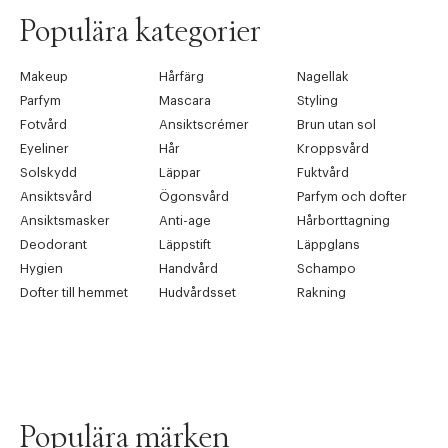
Populära kategorier
Makeup
Hårfärg
Nagellak
Parfym
Mascara
Styling
Fotvård
Ansiktscrémer
Brun utan sol
Eyeliner
Hår
Kroppsvård
Solskydd
Läppar
Fuktvård
Ansiktsvård
Ögonsvård
Parfym och dofter
Ansiktsmasker
Anti-age
Hårborttagning
Deodorant
Läppstift
Läppglans
Hygien
Handvård
Schampo
Dofter till hemmet
Hudvårdsset
Rakning
Populära märken