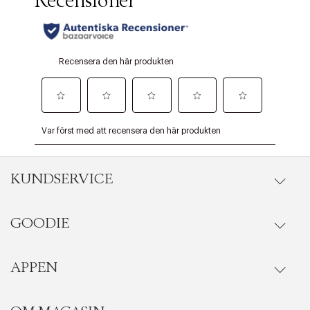
KUNDSERVICE
GOODIE
Onlineköp
Orderstatus
APPEN
Förmåner
Leverans
Vanliga frågor