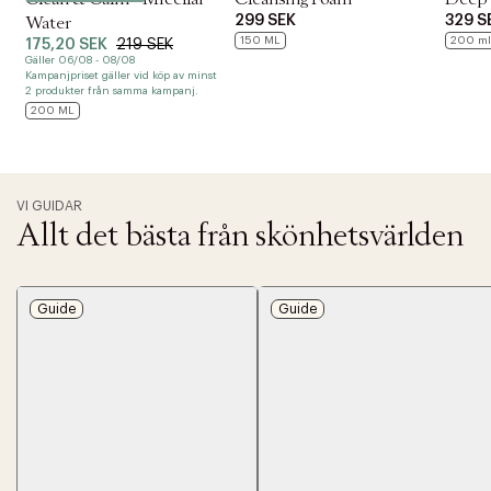
299 SEK
329 S
Water
150 ML
200 ml
175,20 SEK
219 SEK
Gäller 06/08 - 08/08
Kampanjpriset gäller vid köp av minst
2 produkter från samma kampanj.
200 ML
VI GUIDAR
Allt det bästa från skönhetsvärlden
Guide
Guide