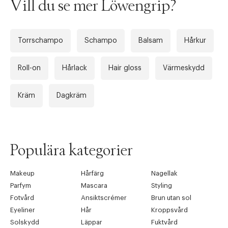
Vill du se mer Löwengrip?
Torrschampo
Schampo
Balsam
Hårkur
Roll-on
Hårlack
Hair gloss
Värmeskydd
Kräm
Dagkräm
Populära kategorier
Makeup
Hårfärg
Nagellak
Parfym
Mascara
Styling
Fotvård
Ansiktscrémer
Brun utan sol
Eyeliner
Hår
Kroppsvård
Solskydd
Läppar
Fuktvård