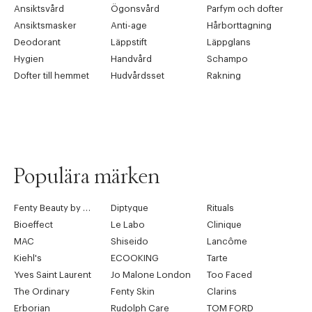
Ansiktsvård
Ögonsvård
Parfym och dofter
Ansiktsmasker
Anti-age
Hårborttagning
Deodorant
Läppstift
Läppglans
Hygien
Handvård
Schampo
Dofter till hemmet
Hudvårdsset
Rakning
Populära märken
Fenty Beauty by Rihanna
Diptyque
Rituals
Bioeffect
Le Labo
Clinique
MAC
Shiseido
Lancôme
Kiehl's
ECOOKING
Tarte
Yves Saint Laurent
Jo Malone London
Too Faced
The Ordinary
Fenty Skin
Clarins
Erborian
Rudolph Care
TOM FORD