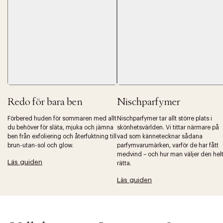
Tidigare
Nä
Redo för bara ben
Nischparfymer
Förbered huden för sommaren med allt
Nischparfymer tar allt större plats i
du behöver för släta, mjuka och jämna
skönhetsvärlden. Vi tittar närmare på
ben från exfoliering och återfuktning till
vad som kännetecknar sådana
brun-utan-sol och glow.
parfymvarumärken, varför de har fått
medvind – och hur man väljer den hel
Läs guiden
rätta.
Läs guiden