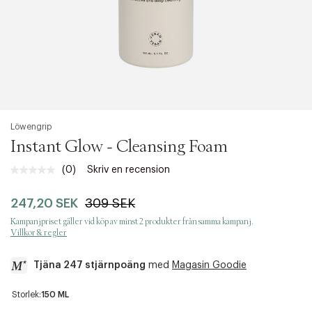
Löwengrip
Instant Glow - Cleansing Foam
(0)
Skriv en recension
Inget
klassificeringsvärde.
Länk
247,20 SEK
309 SEK
till
samma
Kampanjpriset gäller vid köp av minst 2 produkter från samma kampanj.
sida.
Villkor & regler
Tjäna 247 stjärnpoäng
med
Magasin Goodie
a
Storlek:
150 ML
c