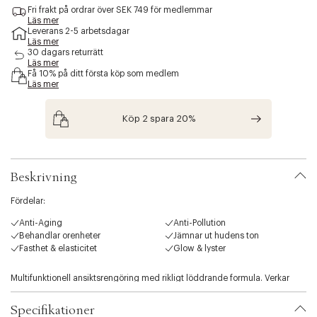
c
Fri frakt på ordrar över SEK 749 för medlemmar
e
Läs mer
Leverans 2-5 arbetsdagar
s
Läs mer
s
30 dagars returrätt
i
Läs mer
b
Få 10% på ditt första köp som medlem
i
Läs mer
l
i
Köp 2 spara 20%
t
y
.
v
a
Beskrivning
r
i
Fördelar:
a
Anti-Aging
Anti-Pollution
t
Behandlar orenheter
Jämnar ut hudens ton
i
Fasthet & elasticitet
Glow & lyster
o
n
.
Multifunktionell ansiktsrengöring med rikligt löddrande formula. Verkar
s
djuprengörande och avlägsnar smuts, orenheter och makeup utan att
e
irritera känslig hy. Stimulerar kollagensyntesen och bidrar till jämnare
Specifikationer
l
hudstruktur med ökad spänst. Förbättrar mikrocirkulationen i huden och