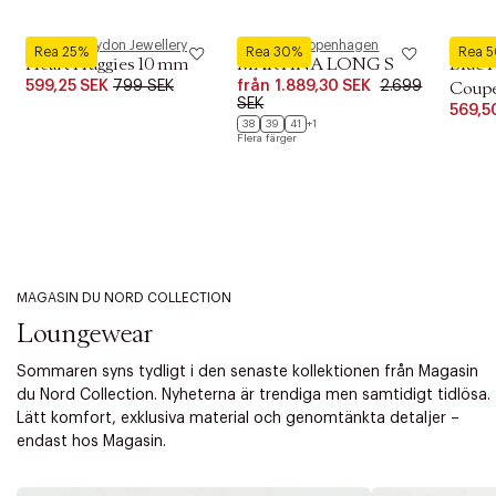
Pernille Corydon Jewellery
Phenumb Copenhagen
Royal 
Rea 25%
Rea 30%
Rea 
Heart Huggies 10 mm
MARTINA LONG S
Blue 
599,25 SEK
799 SEK
från
1.889,30 SEK
2.699
Coupe 
SEK
569,5
38
39
41
+1
Flera färger
MAGASIN DU NORD COLLECTION
Loungewear
Sommaren syns tydligt i den senaste kollektionen från Magasin
du Nord Collection. Nyheterna är trendiga men samtidigt tidlösa.
Lätt komfort, exklusiva material och genomtänkta detaljer –
endast hos Magasin.