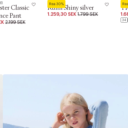
en
Saddler
By M
Rea 30%
Re
ster Classic
Runn Shiny silver
T
1.259,30 SEK
1.799 SEK
1.6
nce Pant
34
EK
2.199 SEK