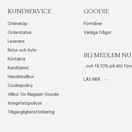
KUNDSERVICE
GOODIE
Onlineköp
Förmåner
Orderstatus
Vanliga frågor
Leverans
Retur och byte
BLI MEDLEM NU
Kontakta
...och få 10% på ditt för
Kundtjänst
Handelsvillkor
LÄS MER
Cookiepolicy
Villkor för Magasin Goodie
Integritetspolicys
Tillgänglighetsförklaring