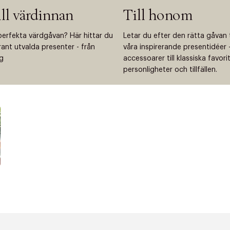
ill värdinnan
Till honom
perfekta värdgåvan? Här hittar du
Letar du efter den rätta gåvan 
grant utvalda presenter - från
våra inspirerande presentidéer - 
ng
accessoarer till klassiska favor
personligheter och tillfällen.