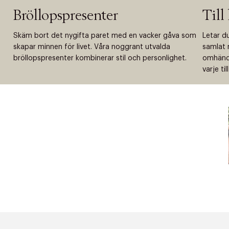
Bröllopspresenter
Till
Skäm bort det nygifta paret med en vacker gåva som
Letar du
skapar minnen för livet. Våra noggrant utvalda
samlat m
bröllopspresenter kombinerar stil och personlighet.
omhände
varje til