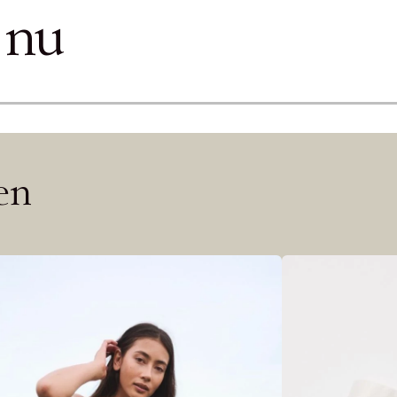
ITTADES TYVÄRR INTE
 nu
OUT PERSONAL DATA
Y ÖNSKAN
rre ikke vise dig denne video. Tillad statistiske cookies fo
Edit cookies
len
Stäng