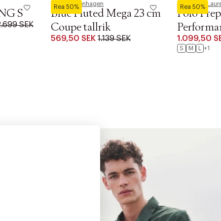
Royal Copenhagen
Polo Ralph Laur
Rea 50%
Rea 50%
NG S
Blue Fluted Mega 23 cm
Polo Prep
2.699 SEK
Coupe tallrik
Performa
569,50 SEK
1.139 SEK
1.099,50 S
S
M
L
+1