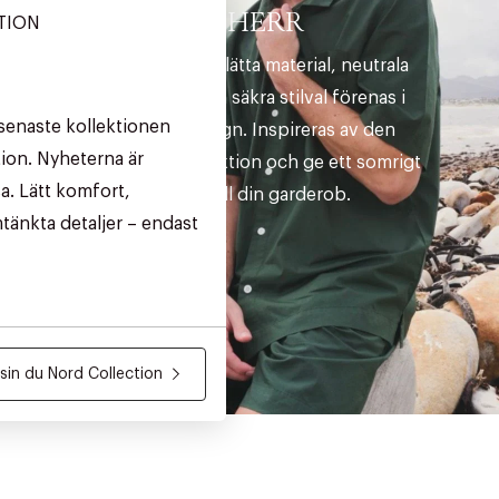
HERR
TION
Sommarens lätta material, neutrala
nyanser och säkra stilval förenas i
senaste kollektionen
tidlös design. Inspireras av den
ion. Nyheterna är
senaste kollektion och ge ett somrigt
a. Lätt komfort,
lyft till din garderob.
tänkta detaljer – endast
in du Nord Collection