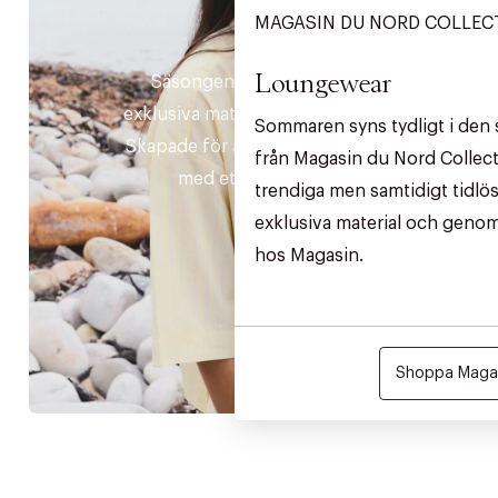
MAGASIN DU NORD COLLEC
DAM
Loungewear
Säsongens essentiella plagg i
exklusiva material och tidlös design.
Sommaren syns tydligt i den 
Skapade för att kombinera komfort
från Magasin du Nord Collect
med ett tidlöst uttryck.
trendiga men samtidigt tidlös
exklusiva material och genom
hos Magasin.
Shoppa Magas