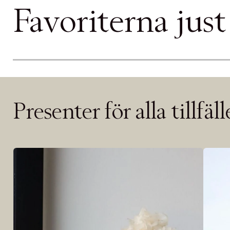
PRODUKTEN H
Favoriterna just
WE CARE AB
LÄGG TILL N
Øv vi kan desvæ
videoen
Presenter för alla tillfäl