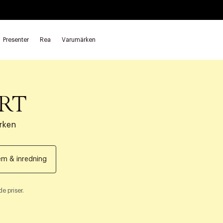
Presenter
Rea
Varumärken
RT
rken
m & inredning
e priser.