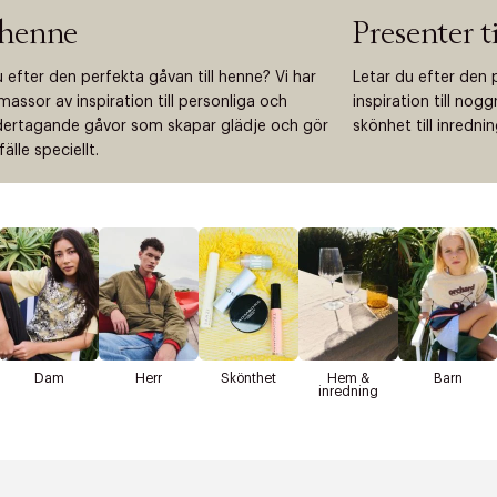
 henne
Presenter t
 efter den perfekta gåvan till henne? Vi har
Letar du efter den 
assor av inspiration till personliga och
inspiration till nog
rtagande gåvor som skapar glädje och gör
skönhet till inredni
lfälle speciellt.
Dam
Herr
Skönthet
Hem &
Barn
inredning