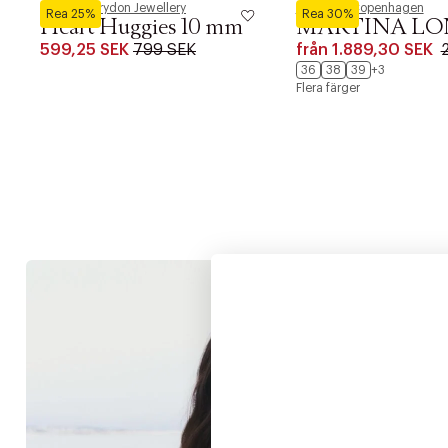
Pernille Corydon Jewellery
Phenumb Copenhagen
Rea 25%
Rea 30%
Heart Huggies 10 mm
MARTINA LO
599,25 SEK
799 SEK
från
1.889,30 SEK
36
38
39
+3
Flera färger