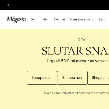
Pause
Dam
Herr
Skönhet
Hem & inredning
Barn
REA
SLUTAR SNA
Upp till 50% på massor av varumä
Shoppa dam
Shoppa herr
Shoppa he
Utvalda varor fortsätter till permanenta rabatterad