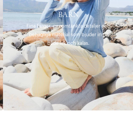
BARN
Fina färger, genomtänkta detaljer och
behagliga material som bjuder in till
både lek och kalas.