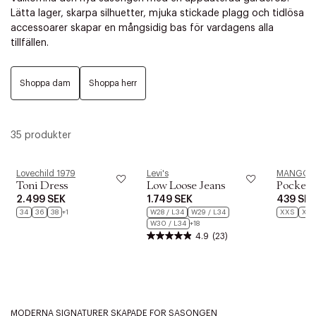
Lätta lager, skarpa silhuetter, mjuka stickade plagg och tidlösa
accessoarer skapar en mångsidig bas för vardagens alla
tillfällen.
Shoppa dam
Shoppa herr
35 produkter
Lovechild 1979
Levi's
MANGO
Toni Dress
Low Loose Jeans
Pocket l
2.499 SEK
1.749 SEK
439 SE
34
36
38
+1
W28 / L34
W29 / L34
XXS
XL
W30 / L34
+18
4.9
(23)
MODERNA SIGNATURER SKAPADE FÖR SÄSONGEN