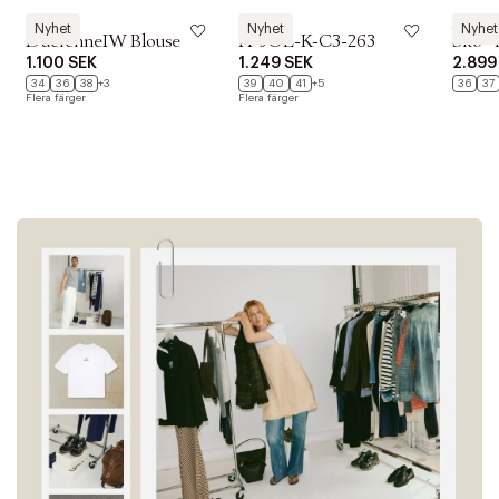
InWear
BOSS
Billi Bi
Nyhet
Nyhet
Nyhet
DucienneIW Blouse
H-JOE-K-C3-263
Sko - 
1.100 SEK
1.249 SEK
2.899
34
36
38
+3
39
40
41
+5
36
37
Flera färger
Flera färger