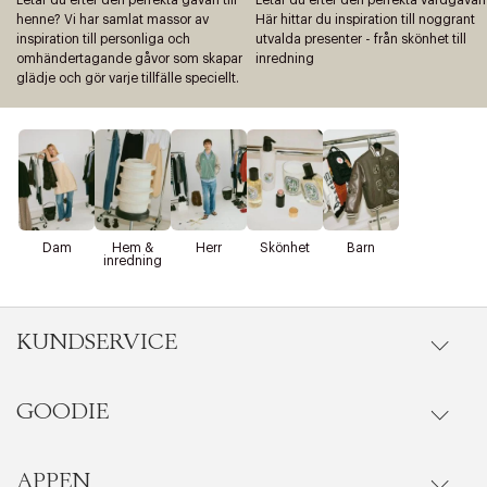
henne? Vi har samlat massor av
Här hittar du inspiration till noggrant
inspiration till personliga och
utvalda presenter - från skönhet till
omhändertagande gåvor som skapar
inredning
glädje och gör varje tillfälle speciellt.
Dam
Hem &
Herr
Skönhet
Barn
inredning
KUNDSERVICE
GOODIE
Onlineköp
Orderstatus
APPEN
Förmåner