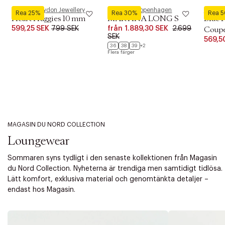
Pernille Corydon Jewellery
Phenumb Copenhagen
Royal 
Rea 25%
Rea 30%
Rea 
Heart Huggies 10 mm
MARTINA LONG S
Blue 
599,25 SEK
799 SEK
från
1.889,30 SEK
2.699
Coupe 
SEK
569,5
36
38
39
+2
Flera färger
MAGASIN DU NORD COLLECTION
Loungewear
Sommaren syns tydligt i den senaste kollektionen från Magasin
du Nord Collection. Nyheterna är trendiga men samtidigt tidlösa.
Lätt komfort, exklusiva material och genomtänkta detaljer –
endast hos Magasin.