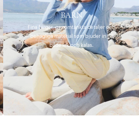
BARN
Fina färger, genomtänkta detaljer och
behagliga material som bjuder in till
både lek och kalas.