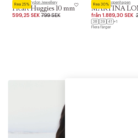
Pernille Corydon Jewellery
Phenumb Copenhagen
Rea 25%
Rea 30%
Heart Huggies 10 mm
MARTINA LO
599,25 SEK
799 SEK
från
1.889,30 SEK
38
39
41
+1
Flera färger