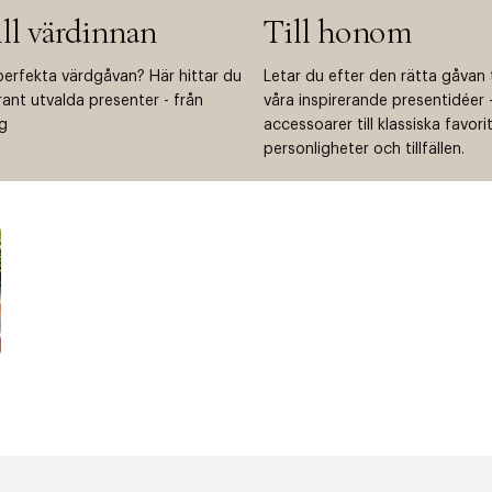
ill värdinnan
Till honom
perfekta värdgåvan? Här hittar du
Letar du efter den rätta gåvan 
grant utvalda presenter - från
våra inspirerande presentidéer - 
ng
accessoarer till klassiska favor
personligheter och tillfällen.