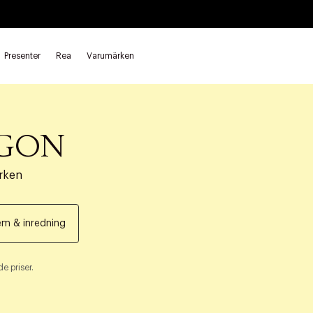
Presenter
Rea
Varumärken
RGON
rken
m & inredning
e priser.