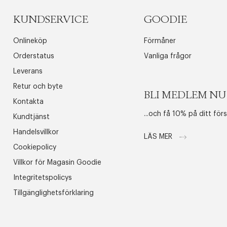
KUNDSERVICE
GOODIE
Onlineköp
Förmåner
Orderstatus
Vanliga frågor
Leverans
Retur och byte
BLI MEDLEM NU
Kontakta
...och få 10% på ditt för
Kundtjänst
Handelsvillkor
LÄS MER
Cookiepolicy
Villkor för Magasin Goodie
Integritetspolicys
Tillgänglighetsförklaring