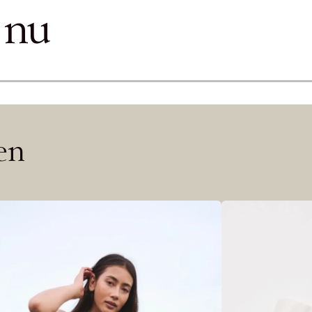
ITTADES TYVÄRR INTE
 nu
OUT PERSONAL DATA
Y ÖNSKAN
rre ikke vise dig denne video. Tillad statistiske cookies fo
Edit cookies
len
Stäng