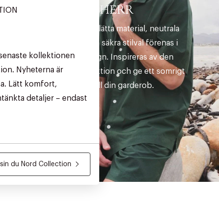
HERR
TION
Sommarens lätta material, neutrala
nyanser och säkra stilval förenas i
senaste kollektionen
tidlös design. Inspireras av den
ion. Nyheterna är
senaste kollektion och ge ett somrigt
a. Lätt komfort,
lyft till din garderob.
tänkta detaljer – endast
in du Nord Collection