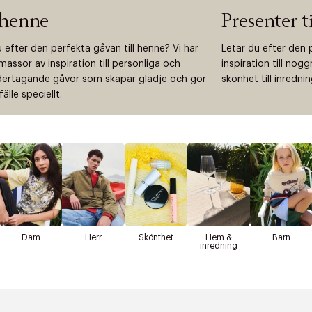
 henne
Presenter t
 efter den perfekta gåvan till henne? Vi har
Letar du efter den 
assor av inspiration till personliga och
inspiration till nog
rtagande gåvor som skapar glädje och gör
skönhet till inredni
lfälle speciellt.
Dam
Herr
Skönthet
Hem &
Barn
inredning