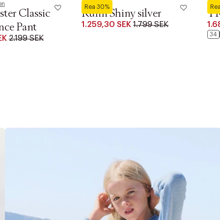
en
Saddler
By M
Rea 30%
Re
ster Classic
Runn Shiny silver
T
1.259,30 SEK
1.799 SEK
1.6
nce Pant
34
EK
2.199 SEK