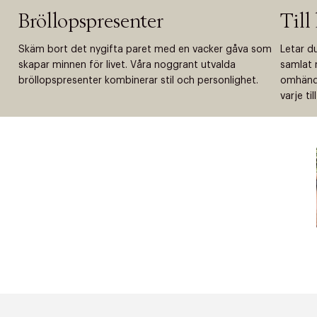
Bröllopspresenter
Till
Skäm bort det nygifta paret med en vacker gåva som
Letar du
skapar minnen för livet. Våra noggrant utvalda
samlat m
bröllopspresenter kombinerar stil och personlighet.
omhände
varje til