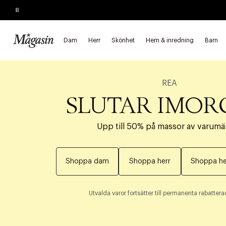
Pause
Dam
Herr
Skönhet
Hem & inredning
Barn
REA
SLUTAR IMO
Upp till 50% på massor av varumä
Shoppa dam
Shoppa herr
Shoppa he
Utvalda varor fortsätter till permanenta rabatterad