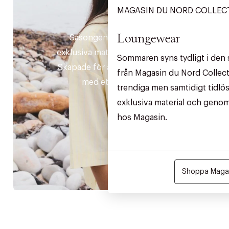
MAGASIN DU NORD COLLEC
DAM
Loungewear
Säsongens essentiella plagg i
exklusiva material och tidlös design.
Sommaren syns tydligt i den 
Skapade för att kombinera komfort
från Magasin du Nord Collect
med ett tidlöst uttryck.
trendiga men samtidigt tidlös
exklusiva material och genom
hos Magasin.
Shoppa Magas