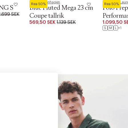
Royal Copenhagen
Polo Ralph Laur
Rea 50%
Rea 50%
NG S
Blue Fluted Mega 23 cm
Polo Prep
2.699 SEK
Coupe tallrik
Performa
569,50 SEK
1.139 SEK
1.099,50 S
S
M
L
+1