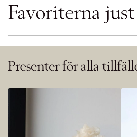
PRODUKTEN H
Favoriterna just
WE CARE AB
LÄGG TILL N
Øv vi kan desvæ
videoen
Presenter för alla tillfäl