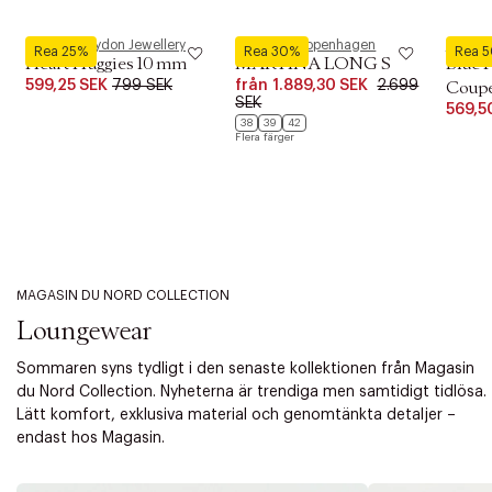
Pernille Corydon Jewellery
Phenumb Copenhagen
Royal 
Rea 25%
Rea 30%
Rea 
Heart Huggies 10 mm
MARTINA LONG S
Blue 
599,25 SEK
799 SEK
från
1.889,30 SEK
2.699
Coupe 
SEK
569,5
38
39
42
Flera färger
MAGASIN DU NORD COLLECTION
Loungewear
Sommaren syns tydligt i den senaste kollektionen från Magasin
du Nord Collection. Nyheterna är trendiga men samtidigt tidlösa.
Lätt komfort, exklusiva material och genomtänkta detaljer –
endast hos Magasin.