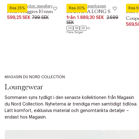
Pernille Corydon Jewellery
Phenumb Copenhagen
Royal 
Rea 25%
Rea 30%
Rea 
Heart Huggies 10 mm
MARTINA LONG S
Blue 
599,25 SEK
799 SEK
från
1.889,30 SEK
2.699
Coupe 
SEK
569,5
36
38
39
+2
Flera färger
MAGASIN DU NORD COLLECTION
Loungewear
Sommaren syns tydligt i den senaste kollektionen från Magasin
du Nord Collection. Nyheterna är trendiga men samtidigt tidlösa.
Lätt komfort, exklusiva material och genomtänkta detaljer –
endast hos Magasin.