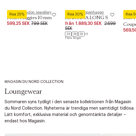
Pernille Corydon Jewellery
Phenumb Copenhagen
Royal 
Rea 25%
Rea 30%
Rea 
Heart Huggies 10 mm
MARTINA LONG S
Blue 
599,25 SEK
799 SEK
från
1.889,30 SEK
2.699
Coupe 
SEK
569,5
36
38
39
+3
Flera färger
MAGASIN DU NORD COLLECTION
Loungewear
Sommaren syns tydligt i den senaste kollektionen från Magasin
du Nord Collection. Nyheterna är trendiga men samtidigt tidlösa.
Lätt komfort, exklusiva material och genomtänkta detaljer –
endast hos Magasin.