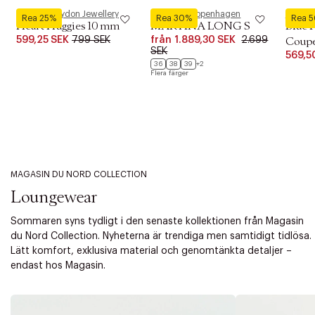
Pernille Corydon Jewellery
Phenumb Copenhagen
Royal 
Rea 25%
Rea 30%
Rea 
Heart Huggies 10 mm
MARTINA LONG S
Blue 
599,25 SEK
799 SEK
från
1.889,30 SEK
2.699
Coupe 
SEK
569,5
36
38
39
+2
Flera färger
MAGASIN DU NORD COLLECTION
Loungewear
Sommaren syns tydligt i den senaste kollektionen från Magasin
du Nord Collection. Nyheterna är trendiga men samtidigt tidlösa.
Lätt komfort, exklusiva material och genomtänkta detaljer –
endast hos Magasin.