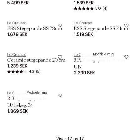
5.499 SEK
1.539 SEK
5.0
(4)
Le Creuset
Le Creuset
ESS Stegepande SS 28cm
ESS Stegepande SS 24cm
1.679 SEK
1.519 SEK
KOMMER SNART ONLINE
Meddela mig
Le Creuset
Le Creuset
Ceramic stegepande 20 cm
3 PLY stegepande 30 cm
1.239 SEK
UB
4.2
(5)
2.399 SEK
KOMMER SNART ONLINE
Meddela mig
Le Creuset
R 3Ply Stegepande
U/belæg. 24
1.869 SEK
Visar
17
av
17