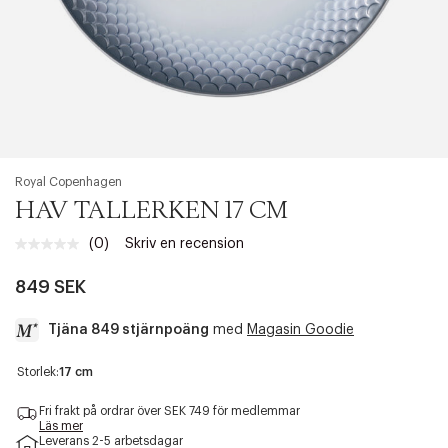
Royal Copenhagen
HAV TALLERKEN 17 CM
(0)
Skriv en recension
Inget
klassificeringsvärde.
Länk
849 SEK
till
samma
Tjäna 849 stjärnpoäng
med
Magasin Goodie
sida.
a
Storlek:
17 cm
c
c
Fri frakt på ordrar över SEK 749 för medlemmar
e
Läs mer
Leverans 2-5 arbetsdagar
s