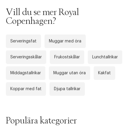
Vill du se mer Royal
Copenhagen?
Serveringsfat
Muggar med öra
Serveringsskålar
Frukostskålar
Lunchtallrikar
Tidigare
Nä
Middagstallrikar
Muggar utan öra
Kakfat
Koppar med fat
Djupa tallrikar
Populära kategorier