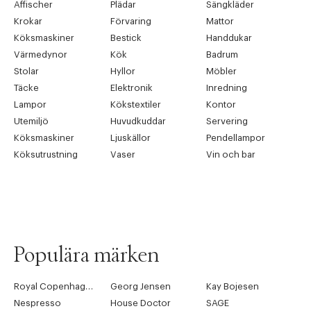
Affischer
Plädar
Sängkläder
Krokar
Förvaring
Mattor
Köksmaskiner
Bestick
Handdukar
Värmedynor
Kök
Badrum
Stolar
Hyllor
Möbler
Täcke
Elektronik
Inredning
Lampor
Kökstextiler
Kontor
Utemiljö
Huvudkuddar
Servering
Köksmaskiner
Ljuskällor
Pendellampor
Köksutrustning
Vaser
Vin och bar
Populära märken
Royal Copenhagen
Georg Jensen
Kay Bojesen
Nespresso
House Doctor
SAGE