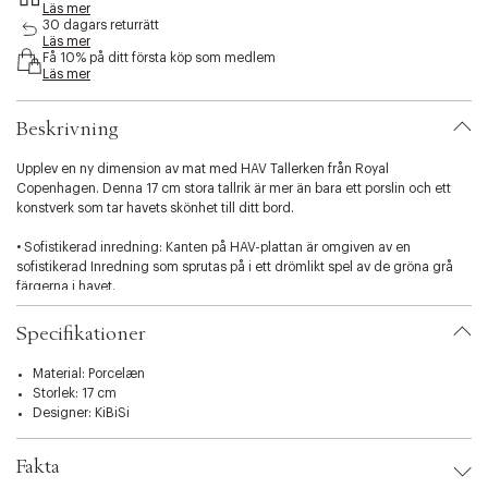
Läs mer
s
30 dagars returrätt
i
Läs mer
b
Få 10% på ditt första köp som medlem
i
Läs mer
l
i
Beskrivning
t
y
Upplev en ny dimension av mat med HAV Tallerken från Royal
.
Copenhagen. Denna 17 cm stora tallrik är mer än bara ett porslin och ett
v
konstverk som tar havets skönhet till ditt bord.
a
r
• Sofistikerad inredning: Kanten på HAV-plattan är omgiven av en
i
sofistikerad Inredning som sprutas på i ett drömlikt spel av de gröna grå
a
färgerna i havet.
t
i
• Organisk levande taktilitet: Färgerna flyter över subtila fiskskalor och
o
Specifikationer
ramar in maten som serveras vackert, vilket skapar en organiskt livlig
n
taktilitet för alla måltider.
.
Material: Porcelæn
s
Storlek: 17 cm
• Funktionell och vacker: Det speciella djupet vid kanten av varje fiskskala
e
Designer:
KiBiSi
betonar tallrikens funktionalitet och skönhet.
l
e
HAV Tallerken är gjord av vitt porslin, känt för sin hållbarhet och elegans.
Fakta
c
Det är ett tidlöst plagg som ger en känsla av klass till varje måltid.