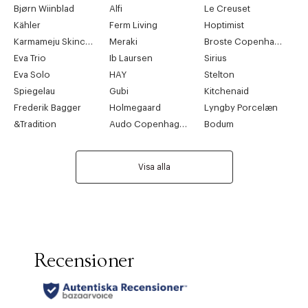
Bjørn Wiinblad
Alfi
Le Creuset
Kähler
Ferm Living
Hoptimist
Karmameju Skincare
Meraki
Broste Copenhagen
Eva Trio
Ib Laursen
Sirius
Eva Solo
HAY
Stelton
Spiegelau
Gubi
Kitchenaid
Frederik Bagger
Holmegaard
Lyngby Porcelæn
&Tradition
Audo Copenhagen
Bodum
Visa alla